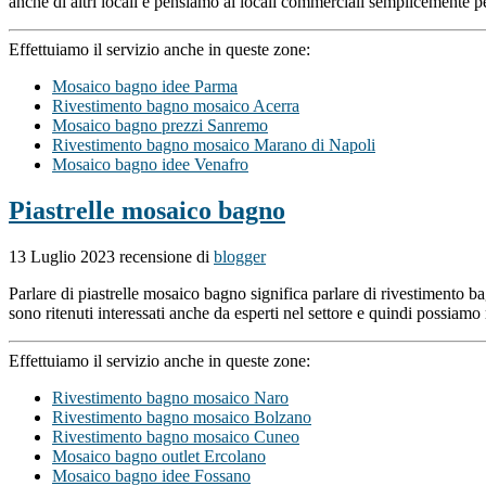
anche di altri locali e pensiamo ai locali commerciali semplicemente p
Effettuiamo il servizio anche in queste zone:
Mosaico bagno idee Parma
Rivestimento bagno mosaico Acerra
Mosaico bagno prezzi Sanremo
Rivestimento bagno mosaico Marano di Napoli
Mosaico bagno idee Venafro
Piastrelle mosaico bagno
13 Luglio 2023
recensione di
blogger
Parlare di piastrelle mosaico bagno significa parlare di rivestimento b
sono ritenuti interessati anche da esperti nel settore e quindi possiam
Effettuiamo il servizio anche in queste zone:
Rivestimento bagno mosaico Naro
Rivestimento bagno mosaico Bolzano
Rivestimento bagno mosaico Cuneo
Mosaico bagno outlet Ercolano
Mosaico bagno idee Fossano