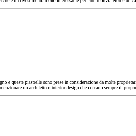
erché è un rivestimento molto interessante per tanti motivi. Non è un ca
agno e queste piastrelle sono prese in considerazione da molte proprietar
o menzionare un architetto o interior design che cercano sempre di propor