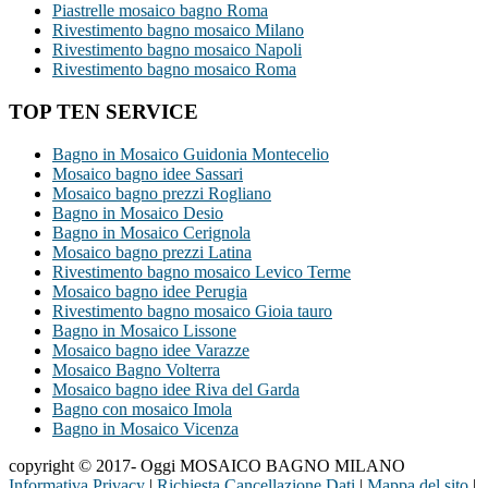
Piastrelle mosaico bagno Roma
Rivestimento bagno mosaico Milano
Rivestimento bagno mosaico Napoli
Rivestimento bagno mosaico Roma
TOP TEN SERVICE
Bagno in Mosaico Guidonia Montecelio
Mosaico bagno idee Sassari
Mosaico bagno prezzi Rogliano
Bagno in Mosaico Desio
Bagno in Mosaico Cerignola
Mosaico bagno prezzi Latina
Rivestimento bagno mosaico Levico Terme
Mosaico bagno idee Perugia
Rivestimento bagno mosaico Gioia tauro
Bagno in Mosaico Lissone
Mosaico bagno idee Varazze
Mosaico Bagno Volterra
Mosaico bagno idee Riva del Garda
Bagno con mosaico Imola
Bagno in Mosaico Vicenza
copyright © 2017- Oggi MOSAICO BAGNO MILANO
Informativa Privacy
|
Richiesta Cancellazione Dati
|
Mappa del sito
|