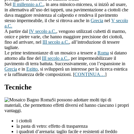
Nel
II millennio a.C.
, in area minoico-micenea, si iniziò ad usare,
in alternativa all’uso dei tappeti, una pavimentazione a ciottoli che
dava maggiore resistenza al calpestio e rendeva il pavimento
stesso impermeabile, il che si ritrova anche in
Grecia
nel
V secolo
a.C.
A partire dal
IV secolo a.C.
, vengono utilizzati cubetti di marmo,
onice e pietre varie, che hanno maggiore precisione dei ciottoli,
fino ad arrivare, nel
III secolo a.C.
, all’introduzione di tessere
tagliate.
Le prime testimonianze di un mosaico a tessere a
Roma
si datano
attorno alla fine del
III secolo a.C.
, per impermeabilizzare il
pavimento di terra battuta. Successivamente, con l’espansione in
Grecia
e in
Egitto
, si svilupperà un interesse per la ricerca estetica
e la raffinatezza delle composizioni. [
CONTINUA…
]
Tecniche
Si possono adottare molti tipi di
materiali, che permettono effetti diversi ed hanno ciascuno i propri
vantaggi.
i ciottoli
la pasta di vetro: effetto di trasparenza
i quadrati d’arenaria: taglio facile e resistenti al freddo