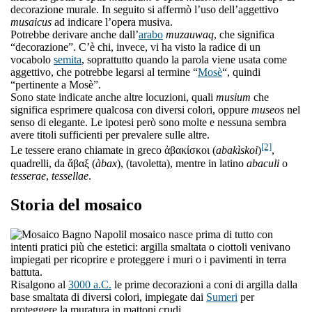
decorazione murale. In seguito si affermò l’uso dell’aggettivo
musaicus
ad indicare l’opera musiva.
Potrebbe derivare anche dall’
arabo
muzauwaq
, che significa
“decorazione”. C’è chi, invece, vi ha visto la radice di un
vocabolo
semita
, soprattutto quando la parola viene usata come
aggettivo, che potrebbe legarsi al termine “
Mosè
“, quindi
“pertinente a Mosè”.
Sono state indicate anche altre locuzioni, quali
musium
che
significa esprimere qualcosa con diversi colori, oppure
museos
nel
senso di elegante. Le ipotesi però sono molte e nessuna sembra
avere titoli sufficienti per prevalere sulle altre.
[2]
Le tessere erano chiamate in greco ἀβακίσκοι (
abakìskoi
)
,
quadrelli, da ἄβαξ (
àbax
), (tavoletta), mentre in latino
abaculi
o
tesserae
,
tessellae
.
Storia del mosaico
l mosaico nasce prima di tutto con
intenti pratici più che estetici: argilla smaltata o ciottoli venivano
impiegati per ricoprire e proteggere i muri o i pavimenti in terra
battuta.
Risalgono al
3000 a.C.
le prime decorazioni a coni di argilla dalla
base smaltata di diversi colori, impiegate dai
Sumeri
per
proteggere la muratura in mattoni crudi.