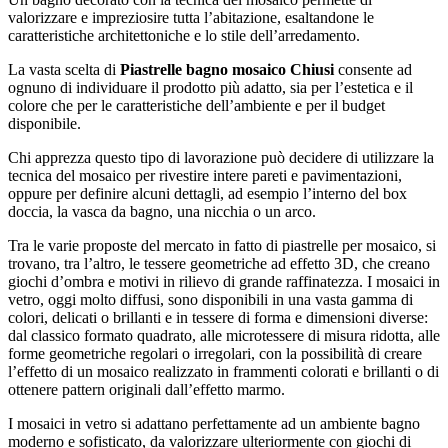
valorizzare e impreziosire tutta l’abitazione, esaltandone le
caratteristiche architettoniche e lo stile dell’arredamento.
La vasta scelta di
Piastrelle bagno mosaico Chiusi
consente ad
ognuno di individuare il prodotto più adatto, sia per l’estetica e il
colore che per le caratteristiche dell’ambiente e per il budget
disponibile.
Chi apprezza questo tipo di lavorazione può decidere di utilizzare la
tecnica del mosaico per rivestire intere pareti e pavimentazioni,
oppure per definire alcuni dettagli, ad esempio l’interno del box
doccia, la vasca da bagno, una nicchia o un arco.
Tra le varie proposte del mercato in fatto di piastrelle per mosaico, si
trovano, tra l’altro, le tessere geometriche ad effetto 3D, che creano
giochi d’ombra e motivi in rilievo di grande raffinatezza. I mosaici in
vetro, oggi molto diffusi, sono disponibili in una vasta gamma di
colori, delicati o brillanti e in tessere di forma e dimensioni diverse:
dal classico formato quadrato, alle microtessere di misura ridotta, alle
forme geometriche regolari o irregolari, con la possibilità di creare
l’effetto di un mosaico realizzato in frammenti colorati e brillanti o di
ottenere pattern originali dall’effetto marmo.
I mosaici in vetro si adattano perfettamente ad un ambiente bagno
moderno e sofisticato, da valorizzare ulteriormente con giochi di