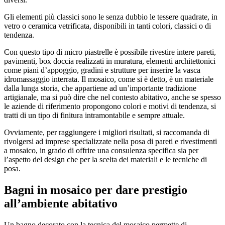
Gli elementi più classici sono le senza dubbio le tessere quadrate, in
vetro o ceramica vetrificata, disponibili in tanti colori, classici o di
tendenza.
Con questo tipo di micro piastrelle è possibile rivestire intere pareti,
pavimenti, box doccia realizzati in muratura, elementi architettonici
come piani d’appoggio, gradini e strutture per inserire la vasca
idromassaggio interrata. Il mosaico, come si è detto, è un materiale
dalla lunga storia, che appartiene ad un’importante tradizione
artigianale, ma si può dire che nel contesto abitativo, anche se spesso
le aziende di riferimento propongono colori e motivi di tendenza, si
tratti di un tipo di finitura intramontabile e sempre attuale.
Ovviamente, per raggiungere i migliori risultati, si raccomanda di
rivolgersi ad imprese specializzate nella posa di pareti e rivestimenti
a mosaico, in grado di offrire una consulenza specifica sia per
l’aspetto del design che per la scelta dei materiali e le tecniche di
posa.
Bagni in mosaico per dare prestigio
all’ambiente abitativo
Un bagno decorato con la tecnica del mosaico permette di