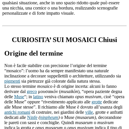
qualsiasi situazione, anche in uno spazio ridotto quale può essere
una nicchia, una cornice o una bordura, realizzando scenografie
personalizzate e di forte impatto visuale.
CURIOSITA’ SUI MOSAICI Chiusi
Origine del termine
Non è facile stabilire con precisione l’origine del termine
“mosaico”: l’uomo ha da sempre manifestato una naturale
inclinazione a decorare suppellettili o architetture, utilizzando sia
pigmenti
sia pietruzze già colorate dalla natura stessa.
Lo stesso termine
mosaico
è di origine incerta: alcuni lo fanno
derivare dal
greco
μουσαικόν (
musaikòn
), “opera paziente degna
delle
Muse
“; in
latino
veniva chiamato
opus musivum
, cioè “opera
delle Muse” oppure “rivestimento applicato alle
grotte
dedicate
alle Muse stesse”. Il richiamo alle Muse è dovuto all’usanza degli
antichi romani
di costruire, nei giardini delle
ville
, grotte e anfratti
dedicati alle
Ninfe
(
ninpheum
)
o Muse
(musaeum)
, decorandone
le pareti con sassi e conchiglie. Quindi
musaeum
o
musivum
indica la grotta e
opus musaeum
o
opus musivum
indica il tipo di