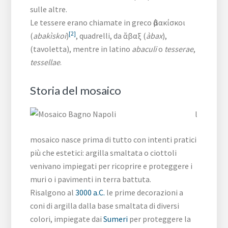
sulle altre.
Le tessere erano chiamate in greco ἀβακίσκοι
[2]
(
abakìskoi
)
, quadrelli, da ἄβαξ (
àbax
),
(tavoletta), mentre in latino
abaculi
o
tesserae
,
tessellae
.
Storia del mosaico
l
mosaico nasce prima di tutto con intenti pratici
più che estetici: argilla smaltata o ciottoli
venivano impiegati per ricoprire e proteggere i
muri o i pavimenti in terra battuta.
Risalgono al
3000 a.C.
le prime decorazioni a
coni di argilla dalla base smaltata di diversi
colori, impiegate dai
Sumeri
per proteggere la