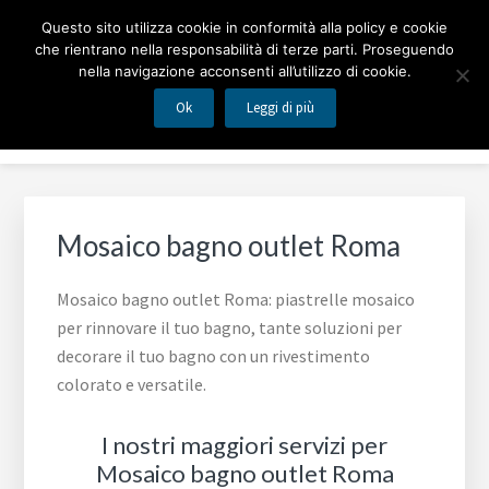
Passa
Passa
MOSAICO BAGNO
Questo sito utilizza cookie in conformità alla policy e cookie
al
al
che rientrano nella responsabilità di terze parti. Proseguendo
contenuto
piè
nella navigazione acconsenti all’utilizzo di cookie.
Piastrelle mosaico per rinnovare il tuo bagno
principale
di
Ok
Leggi di più
Menu
pagina
Mosaico bagno outlet Roma
Mosaico bagno outlet Roma: piastrelle mosaico
per rinnovare il tuo bagno, tante soluzioni per
decorare il tuo bagno con un rivestimento
colorato e versatile.
I nostri maggiori servizi per
Mosaico bagno outlet Roma