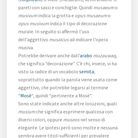
pareti con sassi e conchiglie. Quindi
musaeum
o
musivum
indica la grotta e
opus musaeum
o
opus musivum
indica il tipo di decorazione
murale. In seguito si affermò l’uso
dell’aggettivo
musaicus
ad indicare l’opera
musiva.
Potrebbe derivare anche dall’
arabo
muzauwaq
,
che significa “decorazione”. C’è chi, invece, vi ha
visto la radice di un vocabolo
semita
,
soprattutto quando la parola viene usata come
aggettivo, che potrebbe legarsi al termine
“
Mosè
“, quindi “pertinente a Mosè”.
Sono state indicate anche altre locuzioni, quali
musium
che significa esprimere qualcosa con
diversi colori, oppure
museos
nel senso di
elegante. Le ipotesi però sono molte e nessuna
sembra avere titoli sufficienti per prevalere