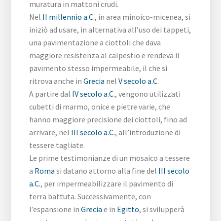
muratura in mattoni crudi.
Nel
II millennio a.C.
, in area minoico-micenea, si
iniziò ad usare, in alternativa all’uso dei tappeti,
una pavimentazione a ciottoli che dava
maggiore resistenza al calpestio e rendeva il
pavimento stesso impermeabile, il che si
ritrova anche in
Grecia
nel
V secolo a.C.
A partire dal
IV secolo a.C.
, vengono utilizzati
cubetti di marmo, onice e pietre varie, che
hanno maggiore precisione dei ciottoli, fino ad
arrivare, nel
III secolo a.C.
, all’introduzione di
tessere tagliate.
Le prime testimonianze di un mosaico a tessere
a
Roma
si datano attorno alla fine del
III secolo
a.C.
, per impermeabilizzare il pavimento di
terra battuta. Successivamente, con
l’espansione in
Grecia
e in
Egitto
, si svilupperà