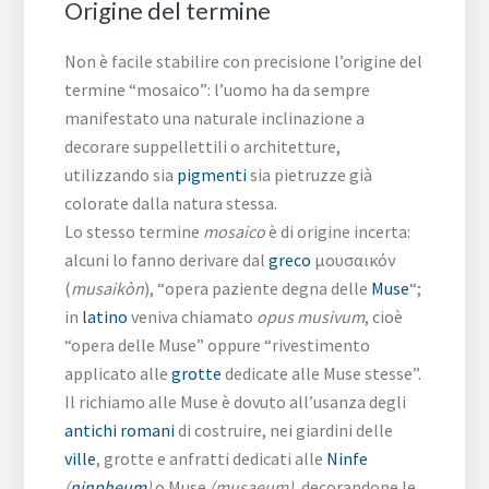
Origine del termine
Non è facile stabilire con precisione l’origine del
termine “mosaico”: l’uomo ha da sempre
manifestato una naturale inclinazione a
decorare suppellettili o architetture,
utilizzando sia
pigmenti
sia pietruzze già
colorate dalla natura stessa.
Lo stesso termine
mosaico
è di origine incerta:
alcuni lo fanno derivare dal
greco
μουσαικόν
(
musaikòn
), “opera paziente degna delle
Muse
“;
in
latino
veniva chiamato
opus musivum
, cioè
“opera delle Muse” oppure “rivestimento
applicato alle
grotte
dedicate alle Muse stesse”.
Il richiamo alle Muse è dovuto all’usanza degli
antichi romani
di costruire, nei giardini delle
ville
, grotte e anfratti dedicati alle
Ninfe
(
ninpheum
)
o Muse
(musaeum)
, decorandone le