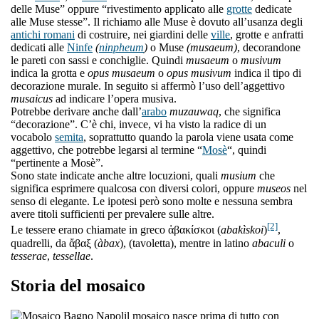
delle Muse” oppure “rivestimento applicato alle
grotte
dedicate
alle Muse stesse”. Il richiamo alle Muse è dovuto all’usanza degli
antichi romani
di costruire, nei giardini delle
ville
, grotte e anfratti
dedicati alle
Ninfe
(
ninpheum
)
o Muse
(musaeum)
, decorandone
le pareti con sassi e conchiglie. Quindi
musaeum
o
musivum
indica la grotta e
opus musaeum
o
opus musivum
indica il tipo di
decorazione murale. In seguito si affermò l’uso dell’aggettivo
musaicus
ad indicare l’opera musiva.
Potrebbe derivare anche dall’
arabo
muzauwaq
, che significa
“decorazione”. C’è chi, invece, vi ha visto la radice di un
vocabolo
semita
, soprattutto quando la parola viene usata come
aggettivo, che potrebbe legarsi al termine “
Mosè
“, quindi
“pertinente a Mosè”.
Sono state indicate anche altre locuzioni, quali
musium
che
significa esprimere qualcosa con diversi colori, oppure
museos
nel
senso di elegante. Le ipotesi però sono molte e nessuna sembra
avere titoli sufficienti per prevalere sulle altre.
[2]
Le tessere erano chiamate in greco ἀβακίσκοι (
abakìskoi
)
,
quadrelli, da ἄβαξ (
àbax
), (tavoletta), mentre in latino
abaculi
o
tesserae
,
tessellae
.
Storia del mosaico
l mosaico nasce prima di tutto con