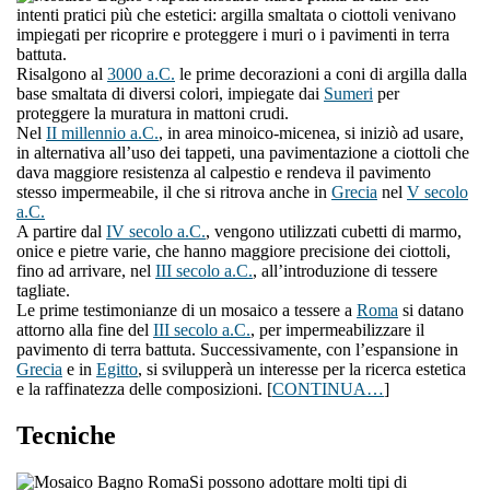
intenti pratici più che estetici: argilla smaltata o ciottoli venivano
impiegati per ricoprire e proteggere i muri o i pavimenti in terra
battuta.
Risalgono al
3000 a.C.
le prime decorazioni a coni di argilla dalla
base smaltata di diversi colori, impiegate dai
Sumeri
per
proteggere la muratura in mattoni crudi.
Nel
II millennio a.C.
, in area minoico-micenea, si iniziò ad usare,
in alternativa all’uso dei tappeti, una pavimentazione a ciottoli che
dava maggiore resistenza al calpestio e rendeva il pavimento
stesso impermeabile, il che si ritrova anche in
Grecia
nel
V secolo
a.C.
A partire dal
IV secolo a.C.
, vengono utilizzati cubetti di marmo,
onice e pietre varie, che hanno maggiore precisione dei ciottoli,
fino ad arrivare, nel
III secolo a.C.
, all’introduzione di tessere
tagliate.
Le prime testimonianze di un mosaico a tessere a
Roma
si datano
attorno alla fine del
III secolo a.C.
, per impermeabilizzare il
pavimento di terra battuta. Successivamente, con l’espansione in
Grecia
e in
Egitto
, si svilupperà un interesse per la ricerca estetica
e la raffinatezza delle composizioni. [
CONTINUA…
]
Tecniche
Si possono adottare molti tipi di