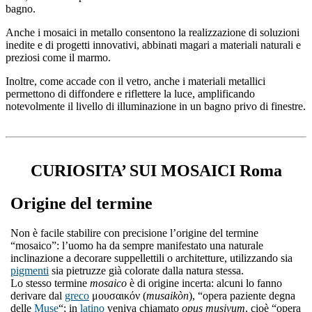
bagno.
Anche i mosaici in metallo consentono la realizzazione di soluzioni
inedite e di progetti innovativi, abbinati magari a materiali naturali e
preziosi come il marmo.
Inoltre, come accade con il vetro, anche i materiali metallici
permettono di diffondere e riflettere la luce, amplificando
notevolmente il livello di illuminazione in un bagno privo di finestre.
CURIOSITA’ SUI MOSAICI Roma
Origine del termine
Non è facile stabilire con precisione l’origine del termine
“mosaico”: l’uomo ha da sempre manifestato una naturale
inclinazione a decorare suppellettili o architetture, utilizzando sia
pigmenti
sia pietruzze già colorate dalla natura stessa.
Lo stesso termine
mosaico
è di origine incerta: alcuni lo fanno
derivare dal
greco
μουσαικόν (
musaikòn
), “opera paziente degna
delle
Muse
“; in
latino
veniva chiamato
opus musivum
, cioè “opera