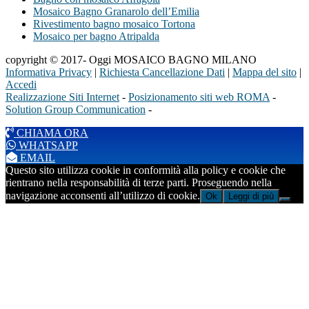
Mosaico Bagno Granarolo dell’Emilia
Rivestimento bagno mosaico Tortona
Mosaico per bagno Atripalda
copyright © 2017- Oggi MOSAICO BAGNO MILANO
Informativa Privacy
|
Richiesta Cancellazione Dati
|
Mappa del sito
|
Accedi
Realizzazione Siti Internet
-
Posizionamento siti web ROMA
-
Solution Group Communication
-
CHIAMA ORA
WHATSAPP
EMAIL
Questo sito utilizza cookie in conformità alla policy e cookie che
rientrano nella responsabilità di terze parti. Proseguendo nella
navigazione acconsenti all’utilizzo di cookie.
Ok
Leggi di più