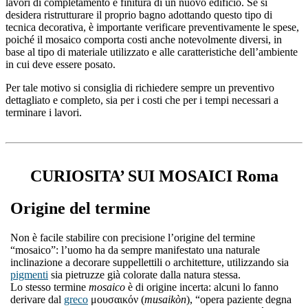
lavori di completamento e finitura di un nuovo edificio. Se si
desidera ristrutturare il proprio bagno adottando questo tipo di
tecnica decorativa, è importante verificare preventivamente le spese,
poiché il mosaico comporta costi anche notevolmente diversi, in
base al tipo di materiale utilizzato e alle caratteristiche dell’ambiente
in cui deve essere posato.
Per tale motivo si consiglia di richiedere sempre un preventivo
dettagliato e completo, sia per i costi che per i tempi necessari a
terminare i lavori.
CURIOSITA’ SUI MOSAICI Roma
Origine del termine
Non è facile stabilire con precisione l’origine del termine
“mosaico”: l’uomo ha da sempre manifestato una naturale
inclinazione a decorare suppellettili o architetture, utilizzando sia
pigmenti
sia pietruzze già colorate dalla natura stessa.
Lo stesso termine
mosaico
è di origine incerta: alcuni lo fanno
derivare dal
greco
μουσαικόν (
musaikòn
), “opera paziente degna