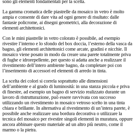
sono gli elementi fondamentali per la scelta.
La gamma cromatica delle piastrelle da mosaico in vetro è molto
ampia e consente di dare vita ad ogni genere di risultato: dalle
fantasie policrome, ai disegni geometrici, alla decorazione di
elementi architettonici.
Con le mini piastrelle in vetro colorato è possibile, ad esempio
rivestire l’interno e lo sfondo del box doccia, l’esterno della vasca da
bagno, gli elementi architettonici come arcate, gradini e nicchie. Il
mosaico viene posato in modo da creare una parete totalmente priva
di fughe e idrorepellente, per questo si adatta anche a realizzare il
rivestimento dell’intero ambiente bagno, da completare poi con
l’inserimento di accessori ed elementi di arredo in tinta.
La scelta dei colori si correla soprattutto alle dimensioni
dell’ambiente e al grado di luminosità: in una stanza piccola e priva
di finestre, ad esempio un bagno di servizio realizzato durante un
lavoro di ristrutturazione, può essere ravvivata con successo
utilizzando un rivestimento in mosaico vetroso scelto in una tinta
chiara e brillante. In alternativa al rivestimento di un’intera parete, è
possibile anche realizzare una bordura decorativa o utilizzare la
tecnica del mosaico per rivestire singoli elementi in muratura, oppure
ancora abbinare questo materiale ad un altro più neutro, come il
marmo o la pietra.