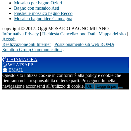
Mosaico per bagno Ozieri
Bagno con mosaico Asti
Piastrelle mosaico bagno Recco
Mosaico bagno idee Campagna
copyright © 2017- Oggi MOSAICO BAGNO MILANO
Informativa Privacy
|
Richiesta Cancellazione Dati
|
Mappa del sito
|
Accedi
Realizzazione Siti Internet
-
Posizionamento siti web ROMA
-
Solution Group Communication
-
CHIAMA ORA
WHATSAPP
EMAIL
Questo sito utilizza cookie in conformità alla policy e cookie che
rientrano nella responsabilità di terze parti. Proseguendo nella
navigazione acconsenti all’utilizzo di cookie.
Ok
Leggi di più