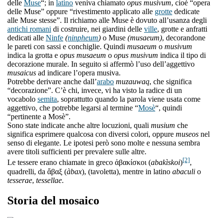
delle
Muse
“; in
latino
veniva chiamato
opus musivum
, cioè “opera
delle Muse” oppure “rivestimento applicato alle
grotte
dedicate
alle Muse stesse”. Il richiamo alle Muse è dovuto all’usanza degli
antichi romani
di costruire, nei giardini delle
ville
, grotte e anfratti
dedicati alle
Ninfe
(
ninpheum
)
o Muse
(musaeum)
, decorandone
le pareti con sassi e conchiglie. Quindi
musaeum
o
musivum
indica la grotta e
opus musaeum
o
opus musivum
indica il tipo di
decorazione murale. In seguito si affermò l’uso dell’aggettivo
musaicus
ad indicare l’opera musiva.
Potrebbe derivare anche dall’
arabo
muzauwaq
, che significa
“decorazione”. C’è chi, invece, vi ha visto la radice di un
vocabolo
semita
, soprattutto quando la parola viene usata come
aggettivo, che potrebbe legarsi al termine “
Mosè
“, quindi
“pertinente a Mosè”.
Sono state indicate anche altre locuzioni, quali
musium
che
significa esprimere qualcosa con diversi colori, oppure
museos
nel
senso di elegante. Le ipotesi però sono molte e nessuna sembra
avere titoli sufficienti per prevalere sulle altre.
[2]
Le tessere erano chiamate in greco ἀβακίσκοι (
abakìskoi
)
,
quadrelli, da ἄβαξ (
àbax
), (tavoletta), mentre in latino
abaculi
o
tesserae
,
tessellae
.
Storia del mosaico