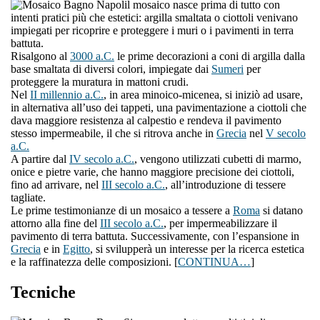
l mosaico nasce prima di tutto con
intenti pratici più che estetici: argilla smaltata o ciottoli venivano
impiegati per ricoprire e proteggere i muri o i pavimenti in terra
battuta.
Risalgono al
3000 a.C.
le prime decorazioni a coni di argilla dalla
base smaltata di diversi colori, impiegate dai
Sumeri
per
proteggere la muratura in mattoni crudi.
Nel
II millennio a.C.
, in area minoico-micenea, si iniziò ad usare,
in alternativa all’uso dei tappeti, una pavimentazione a ciottoli che
dava maggiore resistenza al calpestio e rendeva il pavimento
stesso impermeabile, il che si ritrova anche in
Grecia
nel
V secolo
a.C.
A partire dal
IV secolo a.C.
, vengono utilizzati cubetti di marmo,
onice e pietre varie, che hanno maggiore precisione dei ciottoli,
fino ad arrivare, nel
III secolo a.C.
, all’introduzione di tessere
tagliate.
Le prime testimonianze di un mosaico a tessere a
Roma
si datano
attorno alla fine del
III secolo a.C.
, per impermeabilizzare il
pavimento di terra battuta. Successivamente, con l’espansione in
Grecia
e in
Egitto
, si svilupperà un interesse per la ricerca estetica
e la raffinatezza delle composizioni. [
CONTINUA…
]
Tecniche