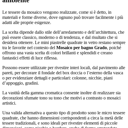
ambiente
Le tessere da mosaico vengono realizzate, come si è detto, in
materiali e forme diverse, dove ognuno può trovare facilmente i più
adatti alle proprie esigenze.
La scelta dipende dallo stile dell’arredamento e dell’architettura, che
può essere classico, moderno o di tendenza, e dal risultato che si
desidera ottenere. Le mini piastrelle quadrate in vetro restano sempre
tra le favorite nel contesto del
Mosaico per bagno Grado
, poiché
offrono una vasta scelta di colori brillanti e splendidi e creano
fantastici effetti di luce riflessa.
Possono essere utilizzate per rivestire interi locali, dal pavimento alle
pareti, per decorare il fondale del box doccia o l’esterno della vasca
o per evidenziare dettagli e particolari: colonne, nicchie, piani
d’appoggio, gradini.
La vastità della gamma cromatica consente inoltre di realizzare sia
decorazioni sfumate tono su tono che motivi a contrasto o mosaici
artistici.
Una valida alternativa a questo tipo di prodotto sono le micro tessere
quadrate, che hanno dimensioni corrispondenti a circa la metà delle
tessere tradizionali, e sono ideali per rivestire elementi di piccole