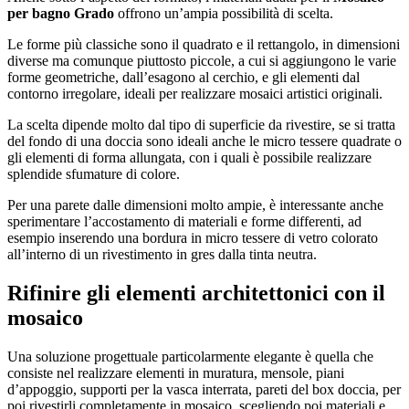
per bagno Grado
offrono un’ampia possibilità di scelta.
Le forme più classiche sono il quadrato e il rettangolo, in dimensioni
diverse ma comunque piuttosto piccole, a cui si aggiungono le varie
forme geometriche, dall’esagono al cerchio, e gli elementi dal
contorno irregolare, ideali per realizzare mosaici artistici originali.
La scelta dipende molto dal tipo di superficie da rivestire, se si tratta
del fondo di una doccia sono ideali anche le micro tessere quadrate o
gli elementi di forma allungata, con i quali è possibile realizzare
splendide sfumature di colore.
Per una parete dalle dimensioni molto ampie, è interessante anche
sperimentare l’accostamento di materiali e forme differenti, ad
esempio inserendo una bordura in micro tessere di vetro colorato
all’interno di un rivestimento in gres dalla tinta neutra.
Rifinire gli elementi architettonici con il
mosaico
Una soluzione progettuale particolarmente elegante è quella che
consiste nel realizzare elementi in muratura, mensole, piani
d’appoggio, supporti per la vasca interrata, pareti del box doccia, per
poi rivestirli completamente in mosaico, scegliendo poi materiali e