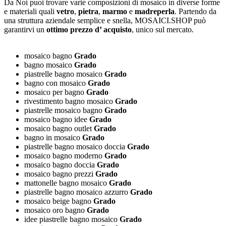
Da Noi puoi trovare varie composizioni di mosaico in diverse forme
e materiali quali
vetro
,
pietra
,
marmo
e
madreperla
. Partendo da
una struttura aziendale semplice e snella, MOSAICI.SHOP può
garantirvi un
ottimo prezzo d’ acquisto
, unico sul mercato.
mosaico bagno
Grado
bagno mosaico
Grado
piastrelle bagno mosaico
Grado
bagno con mosaico
Grado
mosaico per bagno
Grado
rivestimento bagno mosaico
Grado
piastrelle mosaico bagno
Grado
mosaico bagno idee
Grado
mosaico bagno outlet
Grado
bagno in mosaico
Grado
piastrelle bagno mosaico doccia
Grado
mosaico bagno moderno
Grado
mosaico bagno doccia
Grado
mosaico bagno prezzi
Grado
mattonelle bagno mosaico
Grado
piastrelle bagno mosaico azzurro
Grado
mosaico beige bagno
Grado
mosaico oro bagno
Grado
idee piastrelle bagno mosaico
Grado