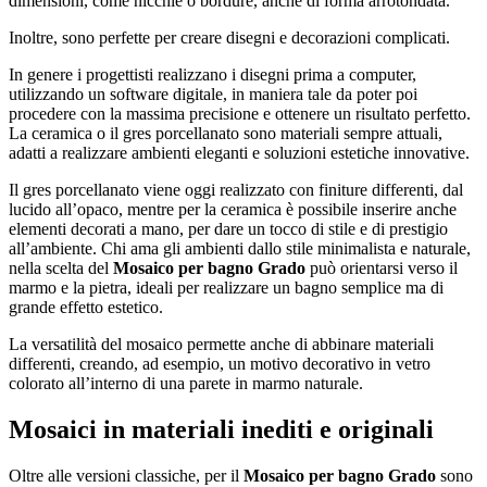
dimensioni, come nicchie o bordure, anche di forma arrotondata.
Inoltre, sono perfette per creare disegni e decorazioni complicati.
In genere i progettisti realizzano i disegni prima a computer,
utilizzando un software digitale, in maniera tale da poter poi
procedere con la massima precisione e ottenere un risultato perfetto.
La ceramica o il gres porcellanato sono materiali sempre attuali,
adatti a realizzare ambienti eleganti e soluzioni estetiche innovative.
Il gres porcellanato viene oggi realizzato con finiture differenti, dal
lucido all’opaco, mentre per la ceramica è possibile inserire anche
elementi decorati a mano, per dare un tocco di stile e di prestigio
all’ambiente. Chi ama gli ambienti dallo stile minimalista e naturale,
nella scelta del
Mosaico per bagno Grado
può orientarsi verso il
marmo e la pietra, ideali per realizzare un bagno semplice ma di
grande effetto estetico.
La versatilità del mosaico permette anche di abbinare materiali
differenti, creando, ad esempio, un motivo decorativo in vetro
colorato all’interno di una parete in marmo naturale.
Mosaici in materiali inediti e originali
Oltre alle versioni classiche, per il
Mosaico per bagno Grado
sono