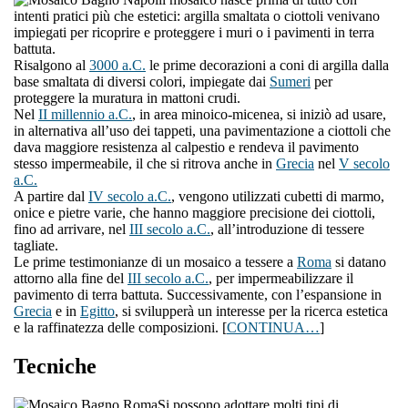
intenti pratici più che estetici: argilla smaltata o ciottoli venivano
impiegati per ricoprire e proteggere i muri o i pavimenti in terra
battuta.
Risalgono al
3000 a.C.
le prime decorazioni a coni di argilla dalla
base smaltata di diversi colori, impiegate dai
Sumeri
per
proteggere la muratura in mattoni crudi.
Nel
II millennio a.C.
, in area minoico-micenea, si iniziò ad usare,
in alternativa all’uso dei tappeti, una pavimentazione a ciottoli che
dava maggiore resistenza al calpestio e rendeva il pavimento
stesso impermeabile, il che si ritrova anche in
Grecia
nel
V secolo
a.C.
A partire dal
IV secolo a.C.
, vengono utilizzati cubetti di marmo,
onice e pietre varie, che hanno maggiore precisione dei ciottoli,
fino ad arrivare, nel
III secolo a.C.
, all’introduzione di tessere
tagliate.
Le prime testimonianze di un mosaico a tessere a
Roma
si datano
attorno alla fine del
III secolo a.C.
, per impermeabilizzare il
pavimento di terra battuta. Successivamente, con l’espansione in
Grecia
e in
Egitto
, si svilupperà un interesse per la ricerca estetica
e la raffinatezza delle composizioni. [
CONTINUA…
]
Tecniche
Si possono adottare molti tipi di