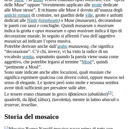
delle Muse” oppure “rivestimento applicato alle
grotte
dedicate
alle Muse stesse”. Il richiamo alle Muse è dovuto all’usanza degli
antichi romani
di costruire, nei giardini delle
ville
, grotte e anfratti
dedicati alle
Ninfe
(
ninpheum
)
o Muse
(musaeum)
, decorandone
le pareti con sassi e conchiglie. Quindi
musaeum
o
musivum
indica la grotta e
opus musaeum
o
opus musivum
indica il tipo di
decorazione murale. In seguito si affermò l’uso dell’aggettivo
musaicus
ad indicare l’opera musiva.
Potrebbe derivare anche dall’
arabo
muzauwaq
, che significa
“decorazione”. C’è chi, invece, vi ha visto la radice di un
vocabolo
semita
, soprattutto quando la parola viene usata come
aggettivo, che potrebbe legarsi al termine “
Mosè
“, quindi
“pertinente a Mosè”.
Sono state indicate anche altre locuzioni, quali
musium
che
significa esprimere qualcosa con diversi colori, oppure
museos
nel
senso di elegante. Le ipotesi però sono molte e nessuna sembra
avere titoli sufficienti per prevalere sulle altre.
[2]
Le tessere erano chiamate in greco ἀβακίσκοι (
abakìskoi
)
,
quadrelli, da ἄβαξ (
àbax
), (tavoletta), mentre in latino
abaculi
o
tesserae
,
tessellae
.
Storia del mosaico
l mosaico nasce prima di tutto con