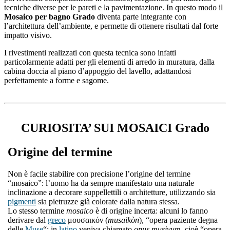
tecniche diverse per le pareti e la pavimentazione. In questo modo il
Mosaico per bagno Grado
diventa parte integrante con
l’architettura dell’ambiente, e permette di ottenere risultati dal forte
impatto visivo.
I rivestimenti realizzati con questa tecnica sono infatti
particolarmente adatti per gli elementi di arredo in muratura, dalla
cabina doccia al piano d’appoggio del lavello, adattandosi
perfettamente a forme e sagome.
CURIOSITA’ SUI MOSAICI Grado
Origine del termine
Non è facile stabilire con precisione l’origine del termine
“mosaico”: l’uomo ha da sempre manifestato una naturale
inclinazione a decorare suppellettili o architetture, utilizzando sia
pigmenti
sia pietruzze già colorate dalla natura stessa.
Lo stesso termine
mosaico
è di origine incerta: alcuni lo fanno
derivare dal
greco
μουσαικόν (
musaikòn
), “opera paziente degna
delle
Muse
“; in
latino
veniva chiamato
opus musivum
, cioè “opera