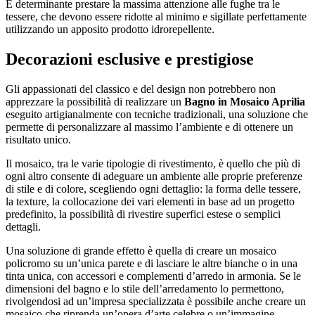
É determinante prestare la massima attenzione alle fughe tra le
tessere, che devono essere ridotte al minimo e sigillate perfettamente
utilizzando un apposito prodotto idrorepellente.
Decorazioni esclusive e prestigiose
Gli appassionati del classico e del design non potrebbero non
apprezzare la possibilità di realizzare un
Bagno in Mosaico Aprilia
eseguito artigianalmente con tecniche tradizionali, una soluzione che
permette di personalizzare al massimo l’ambiente e di ottenere un
risultato unico.
Il mosaico, tra le varie tipologie di rivestimento, è quello che più di
ogni altro consente di adeguare un ambiente alle proprie preferenze
di stile e di colore, scegliendo ogni dettaglio: la forma delle tessere,
la texture, la collocazione dei vari elementi in base ad un progetto
predefinito, la possibilità di rivestire superfici estese o semplici
dettagli.
Una soluzione di grande effetto è quella di creare un mosaico
policromo su un’unica parete e di lasciare le altre bianche o in una
tinta unica, con accessori e complementi d’arredo in armonia. Se le
dimensioni del bagno e lo stile dell’arredamento lo permettono,
rivolgendosi ad un’impresa specializzata è possibile anche creare un
mosaico che riprenda un’opera d’arte celebre o un’immagine