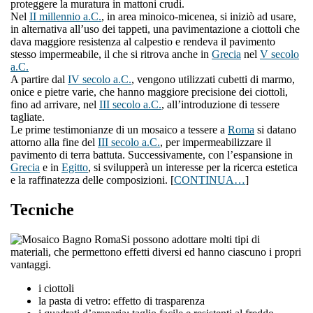
proteggere la muratura in mattoni crudi.
Nel
II millennio a.C.
, in area minoico-micenea, si iniziò ad usare,
in alternativa all’uso dei tappeti, una pavimentazione a ciottoli che
dava maggiore resistenza al calpestio e rendeva il pavimento
stesso impermeabile, il che si ritrova anche in
Grecia
nel
V secolo
a.C.
A partire dal
IV secolo a.C.
, vengono utilizzati cubetti di marmo,
onice e pietre varie, che hanno maggiore precisione dei ciottoli,
fino ad arrivare, nel
III secolo a.C.
, all’introduzione di tessere
tagliate.
Le prime testimonianze di un mosaico a tessere a
Roma
si datano
attorno alla fine del
III secolo a.C.
, per impermeabilizzare il
pavimento di terra battuta. Successivamente, con l’espansione in
Grecia
e in
Egitto
, si svilupperà un interesse per la ricerca estetica
e la raffinatezza delle composizioni. [
CONTINUA…
]
Tecniche
Si possono adottare molti tipi di
materiali, che permettono effetti diversi ed hanno ciascuno i propri
vantaggi.
i ciottoli
la pasta di vetro: effetto di trasparenza