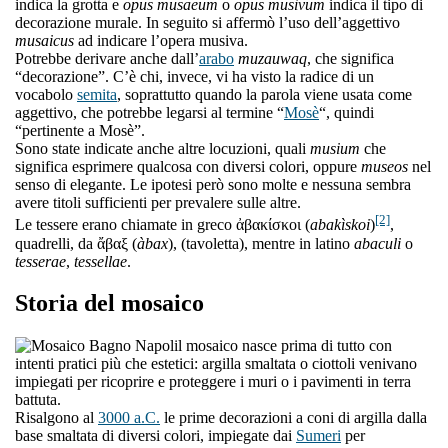
indica la grotta e
opus musaeum
o
opus musivum
indica il tipo di
decorazione murale. In seguito si affermò l’uso dell’aggettivo
musaicus
ad indicare l’opera musiva.
Potrebbe derivare anche dall’
arabo
muzauwaq
, che significa
“decorazione”. C’è chi, invece, vi ha visto la radice di un
vocabolo
semita
, soprattutto quando la parola viene usata come
aggettivo, che potrebbe legarsi al termine “
Mosè
“, quindi
“pertinente a Mosè”.
Sono state indicate anche altre locuzioni, quali
musium
che
significa esprimere qualcosa con diversi colori, oppure
museos
nel
senso di elegante. Le ipotesi però sono molte e nessuna sembra
avere titoli sufficienti per prevalere sulle altre.
[2]
Le tessere erano chiamate in greco ἀβακίσκοι (
abakìskoi
)
,
quadrelli, da ἄβαξ (
àbax
), (tavoletta), mentre in latino
abaculi
o
tesserae
,
tessellae
.
Storia del mosaico
l mosaico nasce prima di tutto con
intenti pratici più che estetici: argilla smaltata o ciottoli venivano
impiegati per ricoprire e proteggere i muri o i pavimenti in terra
battuta.
Risalgono al
3000 a.C.
le prime decorazioni a coni di argilla dalla
base smaltata di diversi colori, impiegate dai
Sumeri
per