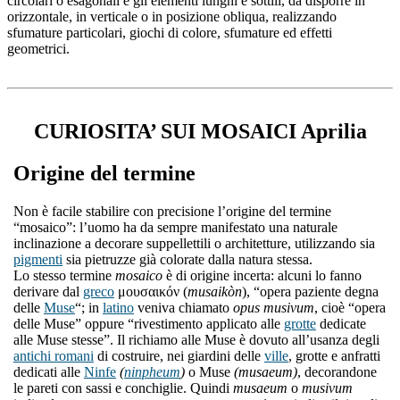
circolari o esagonali e gli elementi lunghi e sottili, da disporre in
orizzontale, in verticale o in posizione obliqua, realizzando
sfumature particolari, giochi di colore, sfumature ed effetti
geometrici.
CURIOSITA’ SUI MOSAICI Aprilia
Origine del termine
Non è facile stabilire con precisione l’origine del termine
“mosaico”: l’uomo ha da sempre manifestato una naturale
inclinazione a decorare suppellettili o architetture, utilizzando sia
pigmenti
sia pietruzze già colorate dalla natura stessa.
Lo stesso termine
mosaico
è di origine incerta: alcuni lo fanno
derivare dal
greco
μουσαικόν (
musaikòn
), “opera paziente degna
delle
Muse
“; in
latino
veniva chiamato
opus musivum
, cioè “opera
delle Muse” oppure “rivestimento applicato alle
grotte
dedicate
alle Muse stesse”. Il richiamo alle Muse è dovuto all’usanza degli
antichi romani
di costruire, nei giardini delle
ville
, grotte e anfratti
dedicati alle
Ninfe
(
ninpheum
)
o Muse
(musaeum)
, decorandone
le pareti con sassi e conchiglie. Quindi
musaeum
o
musivum