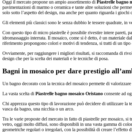
Oggi il mercato propone un ampio assortimento di
Piastrelle bagno 
pavimentazioni di marmo o ceramica e tante altre soluzioni che permett
solo sotto l’aspetto del design, ma anche per quanto riguarda i giochi di
Gli elementi più classici sono le senza dubbio le tessere quadrate, in vet
Con questo tipo di micro piastrelle è possibile rivestire intere pareti, 
idromassaggio interrata. Il mosaico, come si è detto, è un materiale dal
riferimento propongono colori e motivi di tendenza, si tratti di un tipo 
Ovviamente, per raggiungere i migliori risultati, si raccomanda di rivol
design che per la scelta dei materiali e le tecniche di posa.
Bagni in mosaico per dare prestigio all’am
Un bagno decorato con la tecnica del mosaico permette di valorizzare e i
La vasta scelta di
Piastrelle bagno mosaico Oristano
consente ad ognu
Chi apprezza questo tipo di lavorazione può decidere di utilizzare la te
vasca da bagno, una nicchia o un arco.
Tra le varie proposte del mercato in fatto di piastrelle per mosaico, si 
vetro, oggi molto diffusi, sono disponibili in una vasta gamma di colori,
geometriche regolari o irregolari, con la possibilità di creare l’effetto 