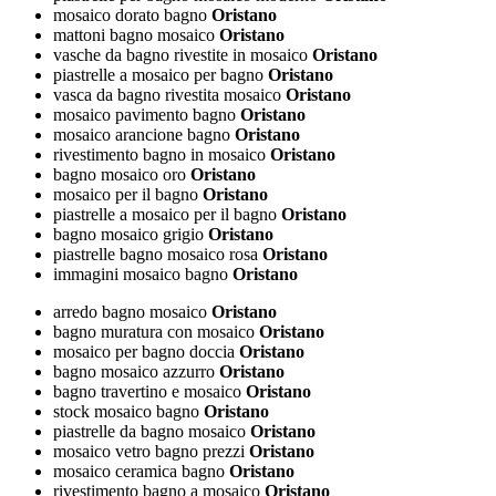
mosaico dorato bagno
Oristano
mattoni bagno mosaico
Oristano
vasche da bagno rivestite in mosaico
Oristano
piastrelle a mosaico per bagno
Oristano
vasca da bagno rivestita mosaico
Oristano
mosaico pavimento bagno
Oristano
mosaico arancione bagno
Oristano
rivestimento bagno in mosaico
Oristano
bagno mosaico oro
Oristano
mosaico per il bagno
Oristano
piastrelle a mosaico per il bagno
Oristano
bagno mosaico grigio
Oristano
piastrelle bagno mosaico rosa
Oristano
immagini mosaico bagno
Oristano
arredo bagno mosaico
Oristano
bagno muratura con mosaico
Oristano
mosaico per bagno doccia
Oristano
bagno mosaico azzurro
Oristano
bagno travertino e mosaico
Oristano
stock mosaico bagno
Oristano
piastrelle da bagno mosaico
Oristano
mosaico vetro bagno prezzi
Oristano
mosaico ceramica bagno
Oristano
rivestimento bagno a mosaico
Oristano