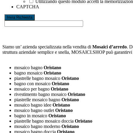
Utilizzando questo modulo accetti la memorizzazione 
CAPTCHA
Siamo un’ azienda specializzata nella vendita di
Mosaici d’arredo
. D
struttura aziendale semplice e snella, MOSAICI.SHOP può garantirv
mosaico bagno
Oristano
bagno mosaico
Oristano
piastrelle bagno mosaico
Oristano
bagno con mosaico
Oristano
mosaico per bagno
Oristano
rivestimento bagno mosaico
Oristano
piastrelle mosaico bagno
Oristano
mosaico bagno idee
Oristano
mosaico bagno outlet
Oristano
bagno in mosaico
Oristano
piastrelle bagno mosaico doccia
Oristano
mosaico bagno moderno
Oristano
mosaico bagno doccia
Oristano