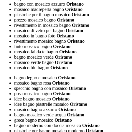
bagno con mosaico azzurro
Oristano
mosaico madreperla bagno
Oristano
piastrelle per il bagno mosaico
Oristano
prezzo mosaico bagno
Oristano
rivestimento in mosaico bagno
Oristano
mosaico di vetro per bagno
Oristano
mosaico in bagno foto
Oristano
rivestimento mosaico bagno
Oristano
finto mosaico bagno
Oristano
mosaico fai da te bagno
Oristano
bagno mosaico verde
Oristano
mosaico verde bagno
Oristano
mosaico blu bagno
Oristano
bagno legno e mosaico
Oristano
mosaico bagno rosa
Oristano
specchio bagno con mosaico
Oristano
posa mosaico bagno
Oristano
idee bagno mosaico
Oristano
idee bagno piastrelle mosaico
Oristano
mosaico bagno azzurro
Oristano
bagno mosaico verde acqua
Oristano
greca bagno mosaico
Oristano
bagno moderno con doccia mosaico
Oristano
piastrelle per bagno mosaico moderno
Oristano