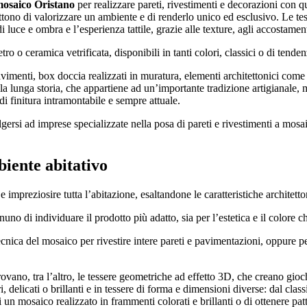
mosaico Oristano
per realizzare pareti, rivestimenti e decorazioni con qu
ono di valorizzare un ambiente e di renderlo unico ed esclusivo. Le tesse
 luce e ombra e l’esperienza tattile, grazie alle texture, agli accostament
ro o ceramica vetrificata, disponibili in tanti colori, classici o di tenden
pavimenti, box doccia realizzati in muratura, elementi architettonici come 
la lunga storia, che appartiene ad un’importante tradizione artigianale, 
di finitura intramontabile e sempre attuale.
gersi ad imprese specializzate nella posa di pareti e rivestimenti a mosai
biente abitativo
mpreziosire tutta l’abitazione, esaltandone le caratteristiche architetto
no di individuare il prodotto più adatto, sia per l’estetica e il colore ch
cnica del mosaico per rivestire intere pareti e pavimentazioni, oppure pe
trovano, tra l’altro, le tessere geometriche ad effetto 3D, che creano gioc
 delicati o brillanti e in tessere di forma e dimensioni diverse: dal clas
di un mosaico realizzato in frammenti colorati e brillanti o di ottenere pat