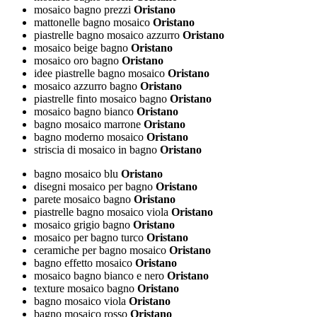
mosaico bagno prezzi
Oristano
mattonelle bagno mosaico
Oristano
piastrelle bagno mosaico azzurro
Oristano
mosaico beige bagno
Oristano
mosaico oro bagno
Oristano
idee piastrelle bagno mosaico
Oristano
mosaico azzurro bagno
Oristano
piastrelle finto mosaico bagno
Oristano
mosaico bagno bianco
Oristano
bagno mosaico marrone
Oristano
bagno moderno mosaico
Oristano
striscia di mosaico in bagno
Oristano
bagno mosaico blu
Oristano
disegni mosaico per bagno
Oristano
parete mosaico bagno
Oristano
piastrelle bagno mosaico viola
Oristano
mosaico grigio bagno
Oristano
mosaico per bagno turco
Oristano
ceramiche per bagno mosaico
Oristano
bagno effetto mosaico
Oristano
mosaico bagno bianco e nero
Oristano
texture mosaico bagno
Oristano
bagno mosaico viola
Oristano
bagno mosaico rosso
Oristano