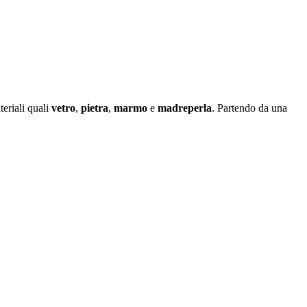
eriali quali
vetro
,
pietra
,
marmo
e
madreperla
. Partendo da una