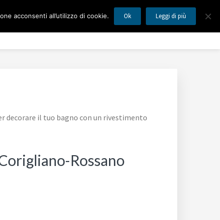
ne acconsenti all’utilizzo di cookie.
Ok
Leggi di più
MILANO
Blog
Mappa del Sito
Contatti
er decorare il tuo bagno con un rivestimento
o Corigliano-Rossano