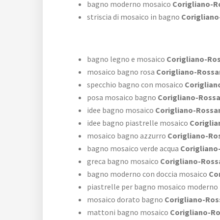
bagno moderno mosaico
Corigliano-R
striscia di mosaico in bagno
Coriglian
bagno legno e mosaico
Corigliano-Ro
mosaico bagno rosa
Corigliano-Ross
specchio bagno con mosaico
Coriglian
posa mosaico bagno
Corigliano-Ross
idee bagno mosaico
Corigliano-Rossa
idee bagno piastrelle mosaico
Corigli
mosaico bagno azzurro
Corigliano-Ro
bagno mosaico verde acqua
Corigliano
greca bagno mosaico
Corigliano-Ross
bagno moderno con doccia mosaico
Cor
piastrelle per bagno mosaico moderno
mosaico dorato bagno
Corigliano-Ro
mattoni bagno mosaico
Corigliano-R