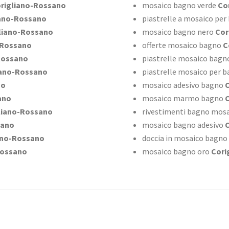
rigliano-Rossano
mosaico bagno verde
Cor
ano-Rossano
piastrelle a mosaico per
liano-Rossano
mosaico bagno nero
Cor
-Rossano
offerte mosaico bagno
C
Rossano
piastrelle mosaico bagn
iano-Rossano
piastrelle mosaico per 
no
mosaico adesivo bagno
C
ano
mosaico marmo bagno
C
liano-Rossano
rivestimenti bagno mosai
sano
mosaico bagno adesivo
C
ano-Rossano
doccia in mosaico bagno
Rossano
mosaico bagno oro
Cori