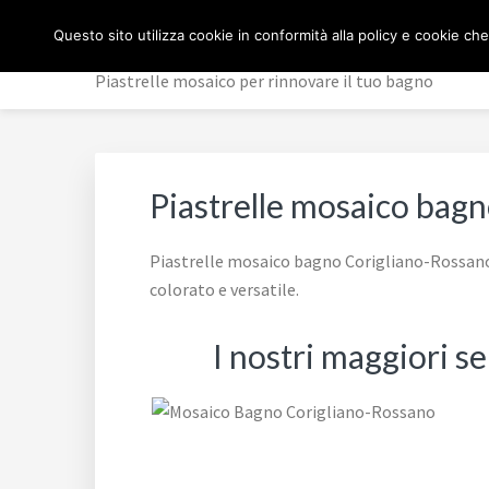
Passa
Passa
Passa
MOSAICO BAGNO
Questo sito utilizza cookie in conformità alla policy e cookie che
alla
al
al
navigazione
contenuto
piè
Piastrelle mosaico per rinnovare il tuo bagno
primaria
principale
di
pagina
Piastrelle mosaico bag
Piastrelle mosaico bagno Corigliano-Rossano:
colorato e versatile.
I nostri maggiori s