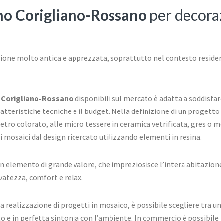
gno Corigliano-Rossano
per decoraz
zione molto antica e apprezzata, soprattutto nel contesto reside
 Corigliano-Rossano
disponibili sul mercato è adatta a soddisfare
caratteristiche tecniche e il budget. Nella definizione di un proget
vetro colorato, alle micro tessere in ceramica vetrificata, gres o me
i mosaici dal design ricercato utilizzando elementi in resina.
 un elemento di grande valore, che impreziosisce l’intera abitazion
vatezza, comfort e relax.
 realizzazione di progetti in mosaico, è possibile scegliere tra un
to e in perfetta sintonia con l’ambiente. In commercio è possibile 