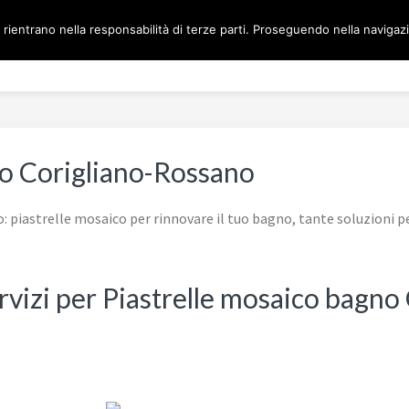
 rientrano nella responsabilità di terze parti. Proseguendo nella navigazio
Home
MOSAICO BAGNO 
no Corigliano-Rossano
 piastrelle mosaico per rinnovare il tuo bagno, tante soluzioni p
ervizi per Piastrelle mosaico bagn