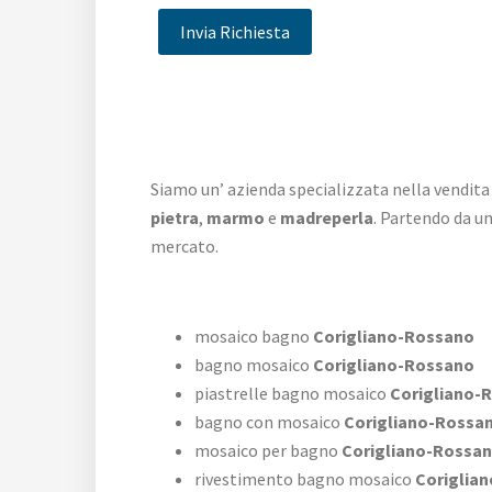
Siamo un’ azienda specializzata nella vendita
pietra
,
marmo
e
madreperla
. Partendo da u
mercato.
mosaico bagno
Corigliano-Rossano
bagno mosaico
Corigliano-Rossano
piastrelle bagno mosaico
Corigliano-
bagno con mosaico
Corigliano-Rossa
mosaico per bagno
Corigliano-Rossa
rivestimento bagno mosaico
Coriglia