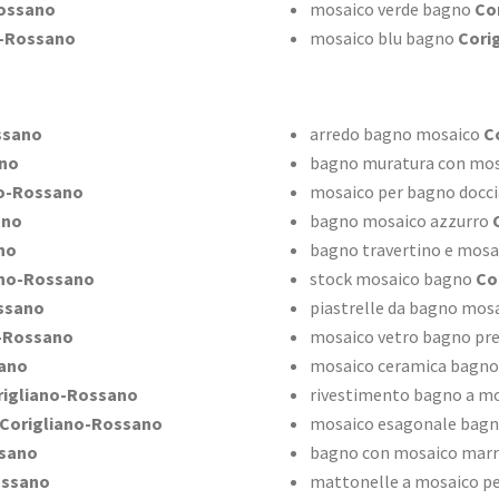
ossano
mosaico verde bagno
Cor
o-Rossano
mosaico blu bagno
Cori
ssano
arredo bagno mosaico
Co
ano
bagno muratura con mos
o-Rossano
mosaico per bagno docci
ano
bagno mosaico azzurro
C
no
bagno travertino e mosa
ano-Rossano
stock mosaico bagno
Co
ssano
piastrelle da bagno mos
-Rossano
mosaico vetro bagno pre
ano
mosaico ceramica bagno
igliano-Rossano
rivestimento bagno a m
Corigliano-Rossano
mosaico esagonale bag
ssano
bagno con mosaico mar
ossano
mattonelle a mosaico p