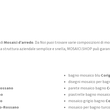
 di
Mosaici d’arredo
. Da Noi puoi trovare varie composizioni di mo
na struttura aziendale semplice e snella, MOSAICI.SHOP può garan
bagno mosaico blu
Cori
disegni mosaico per bag
Rossano
parete mosaico bagno
C
no
piastrelle bagno mosaico
no
mosaico grigio bagno
Co
no-Rossano
mosaico per bagno turc