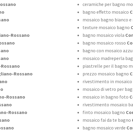
Rossano
ceramiche per bagno mo
no
bagno effetto mosaico
C
sano
mosaico bagno bianco e
texture mosaico bagno
C
iano-Rossano
bagno mosaico viola
Cor
ossano
bagno mosaico rosso
Co
sano
bagno con mosaico azzu
sano
mosaico madreperla ba
o-Rossano
piastrelle per il bagno 
gliano-Rossano
prezzo mosaico bagno
C
ano
rivestimento in mosaico
no
mosaico di vetro per ba
ano-Rossano
mosaico in bagno foto
C
ssano
rivestimento mosaico b
iano-Rossano
finto mosaico bagno
Cor
sano
mosaico fai da te bagno
ossano
bagno mosaico verde
Cor