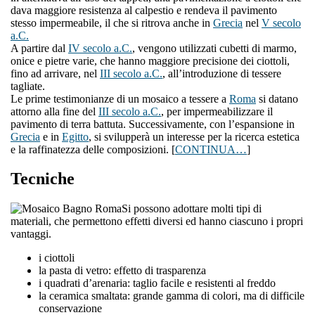
dava maggiore resistenza al calpestio e rendeva il pavimento
stesso impermeabile, il che si ritrova anche in
Grecia
nel
V secolo
a.C.
A partire dal
IV secolo a.C.
, vengono utilizzati cubetti di marmo,
onice e pietre varie, che hanno maggiore precisione dei ciottoli,
fino ad arrivare, nel
III secolo a.C.
, all’introduzione di tessere
tagliate.
Le prime testimonianze di un mosaico a tessere a
Roma
si datano
attorno alla fine del
III secolo a.C.
, per impermeabilizzare il
pavimento di terra battuta. Successivamente, con l’espansione in
Grecia
e in
Egitto
, si svilupperà un interesse per la ricerca estetica
e la raffinatezza delle composizioni. [
CONTINUA…
]
Tecniche
Si possono adottare molti tipi di
materiali, che permettono effetti diversi ed hanno ciascuno i propri
vantaggi.
i ciottoli
la pasta di vetro: effetto di trasparenza
i quadrati d’arenaria: taglio facile e resistenti al freddo
la ceramica smaltata: grande gamma di colori, ma di difficile
conservazione