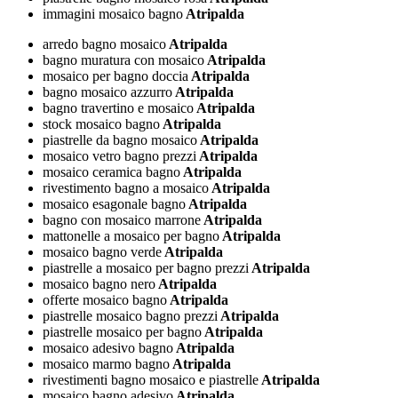
immagini mosaico bagno
Atripalda
arredo bagno mosaico
Atripalda
bagno muratura con mosaico
Atripalda
mosaico per bagno doccia
Atripalda
bagno mosaico azzurro
Atripalda
bagno travertino e mosaico
Atripalda
stock mosaico bagno
Atripalda
piastrelle da bagno mosaico
Atripalda
mosaico vetro bagno prezzi
Atripalda
mosaico ceramica bagno
Atripalda
rivestimento bagno a mosaico
Atripalda
mosaico esagonale bagno
Atripalda
bagno con mosaico marrone
Atripalda
mattonelle a mosaico per bagno
Atripalda
mosaico bagno verde
Atripalda
piastrelle a mosaico per bagno prezzi
Atripalda
mosaico bagno nero
Atripalda
offerte mosaico bagno
Atripalda
piastrelle mosaico bagno prezzi
Atripalda
piastrelle mosaico per bagno
Atripalda
mosaico adesivo bagno
Atripalda
mosaico marmo bagno
Atripalda
rivestimenti bagno mosaico e piastrelle
Atripalda
mosaico bagno adesivo
Atripalda