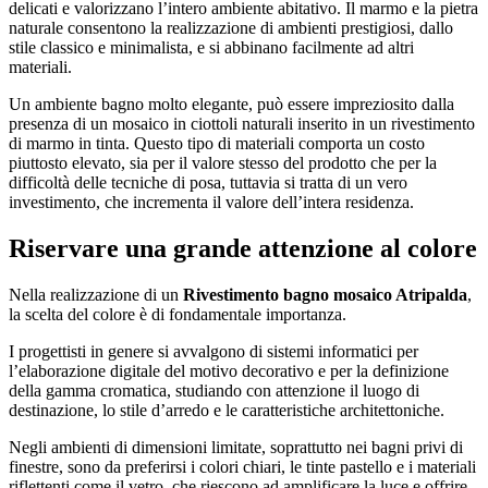
delicati e valorizzano l’intero ambiente abitativo. Il marmo e la pietra
naturale consentono la realizzazione di ambienti prestigiosi, dallo
stile classico e minimalista, e si abbinano facilmente ad altri
materiali.
Un ambiente bagno molto elegante, può essere impreziosito dalla
presenza di un mosaico in ciottoli naturali inserito in un rivestimento
di marmo in tinta. Questo tipo di materiali comporta un costo
piuttosto elevato, sia per il valore stesso del prodotto che per la
difficoltà delle tecniche di posa, tuttavia si tratta di un vero
investimento, che incrementa il valore dell’intera residenza.
Riservare una grande attenzione al colore
Nella realizzazione di un
Rivestimento bagno mosaico Atripalda
,
la scelta del colore è di fondamentale importanza.
I progettisti in genere si avvalgono di sistemi informatici per
l’elaborazione digitale del motivo decorativo e per la definizione
della gamma cromatica, studiando con attenzione il luogo di
destinazione, lo stile d’arredo e le caratteristiche architettoniche.
Negli ambienti di dimensioni limitate, soprattutto nei bagni privi di
finestre, sono da preferirsi i colori chiari, le tinte pastello e i materiali
riflettenti come il vetro, che riescono ad amplificare la luce e offrire