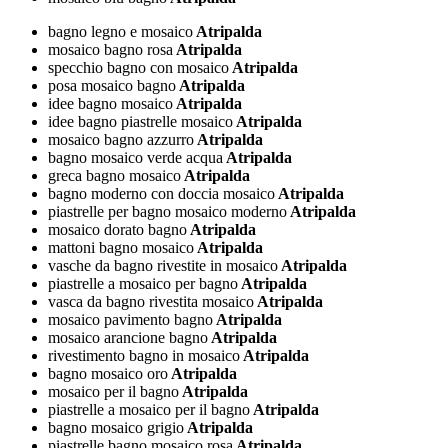
bagno legno e mosaico
Atripalda
mosaico bagno rosa
Atripalda
specchio bagno con mosaico
Atripalda
posa mosaico bagno
Atripalda
idee bagno mosaico
Atripalda
idee bagno piastrelle mosaico
Atripalda
mosaico bagno azzurro
Atripalda
bagno mosaico verde acqua
Atripalda
greca bagno mosaico
Atripalda
bagno moderno con doccia mosaico
Atripalda
piastrelle per bagno mosaico moderno
Atripalda
mosaico dorato bagno
Atripalda
mattoni bagno mosaico
Atripalda
vasche da bagno rivestite in mosaico
Atripalda
piastrelle a mosaico per bagno
Atripalda
vasca da bagno rivestita mosaico
Atripalda
mosaico pavimento bagno
Atripalda
mosaico arancione bagno
Atripalda
rivestimento bagno in mosaico
Atripalda
bagno mosaico oro
Atripalda
mosaico per il bagno
Atripalda
piastrelle a mosaico per il bagno
Atripalda
bagno mosaico grigio
Atripalda
piastrelle bagno mosaico rosa
Atripalda