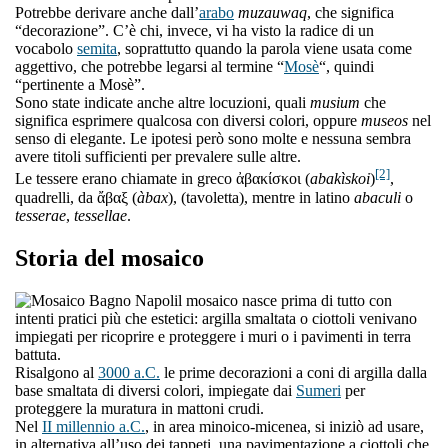
Potrebbe derivare anche dall’
arabo
muzauwaq
, che significa
“decorazione”. C’è chi, invece, vi ha visto la radice di un
vocabolo
semita
, soprattutto quando la parola viene usata come
aggettivo, che potrebbe legarsi al termine “
Mosè
“, quindi
“pertinente a Mosè”.
Sono state indicate anche altre locuzioni, quali
musium
che
significa esprimere qualcosa con diversi colori, oppure
museos
nel
senso di elegante. Le ipotesi però sono molte e nessuna sembra
avere titoli sufficienti per prevalere sulle altre.
[2]
Le tessere erano chiamate in greco ἀβακίσκοι (
abakìskoi
)
,
quadrelli, da ἄβαξ (
àbax
), (tavoletta), mentre in latino
abaculi
o
tesserae
,
tessellae
.
Storia del mosaico
l mosaico nasce prima di tutto con
intenti pratici più che estetici: argilla smaltata o ciottoli venivano
impiegati per ricoprire e proteggere i muri o i pavimenti in terra
battuta.
Risalgono al
3000 a.C.
le prime decorazioni a coni di argilla dalla
base smaltata di diversi colori, impiegate dai
Sumeri
per
proteggere la muratura in mattoni crudi.
Nel
II millennio a.C.
, in area minoico-micenea, si iniziò ad usare,
in alternativa all’uso dei tappeti, una pavimentazione a ciottoli che