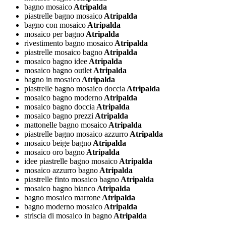
bagno mosaico
Atripalda
piastrelle bagno mosaico
Atripalda
bagno con mosaico
Atripalda
mosaico per bagno
Atripalda
rivestimento bagno mosaico
Atripalda
piastrelle mosaico bagno
Atripalda
mosaico bagno idee
Atripalda
mosaico bagno outlet
Atripalda
bagno in mosaico
Atripalda
piastrelle bagno mosaico doccia
Atripalda
mosaico bagno moderno
Atripalda
mosaico bagno doccia
Atripalda
mosaico bagno prezzi
Atripalda
mattonelle bagno mosaico
Atripalda
piastrelle bagno mosaico azzurro
Atripalda
mosaico beige bagno
Atripalda
mosaico oro bagno
Atripalda
idee piastrelle bagno mosaico
Atripalda
mosaico azzurro bagno
Atripalda
piastrelle finto mosaico bagno
Atripalda
mosaico bagno bianco
Atripalda
bagno mosaico marrone
Atripalda
bagno moderno mosaico
Atripalda
striscia di mosaico in bagno
Atripalda