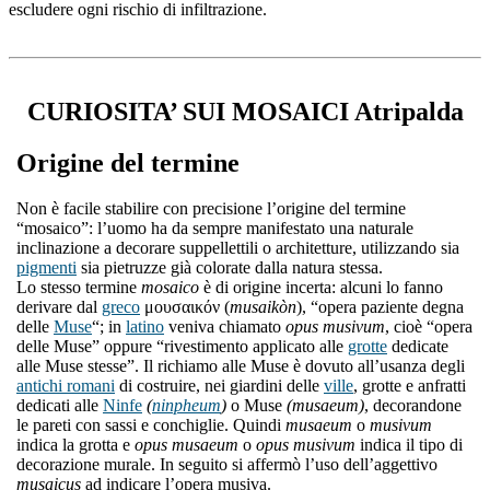
escludere ogni rischio di infiltrazione.
CURIOSITA’ SUI MOSAICI Atripalda
Origine del termine
Non è facile stabilire con precisione l’origine del termine
“mosaico”: l’uomo ha da sempre manifestato una naturale
inclinazione a decorare suppellettili o architetture, utilizzando sia
pigmenti
sia pietruzze già colorate dalla natura stessa.
Lo stesso termine
mosaico
è di origine incerta: alcuni lo fanno
derivare dal
greco
μουσαικόν (
musaikòn
), “opera paziente degna
delle
Muse
“; in
latino
veniva chiamato
opus musivum
, cioè “opera
delle Muse” oppure “rivestimento applicato alle
grotte
dedicate
alle Muse stesse”. Il richiamo alle Muse è dovuto all’usanza degli
antichi romani
di costruire, nei giardini delle
ville
, grotte e anfratti
dedicati alle
Ninfe
(
ninpheum
)
o Muse
(musaeum)
, decorandone
le pareti con sassi e conchiglie. Quindi
musaeum
o
musivum
indica la grotta e
opus musaeum
o
opus musivum
indica il tipo di
decorazione murale. In seguito si affermò l’uso dell’aggettivo
musaicus
ad indicare l’opera musiva.