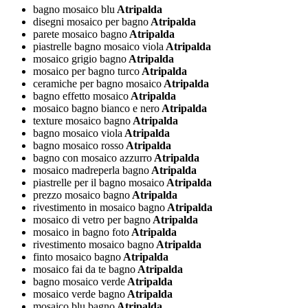
bagno mosaico blu
Atripalda
disegni mosaico per bagno
Atripalda
parete mosaico bagno
Atripalda
piastrelle bagno mosaico viola
Atripalda
mosaico grigio bagno
Atripalda
mosaico per bagno turco
Atripalda
ceramiche per bagno mosaico
Atripalda
bagno effetto mosaico
Atripalda
mosaico bagno bianco e nero
Atripalda
texture mosaico bagno
Atripalda
bagno mosaico viola
Atripalda
bagno mosaico rosso
Atripalda
bagno con mosaico azzurro
Atripalda
mosaico madreperla bagno
Atripalda
piastrelle per il bagno mosaico
Atripalda
prezzo mosaico bagno
Atripalda
rivestimento in mosaico bagno
Atripalda
mosaico di vetro per bagno
Atripalda
mosaico in bagno foto
Atripalda
rivestimento mosaico bagno
Atripalda
finto mosaico bagno
Atripalda
mosaico fai da te bagno
Atripalda
bagno mosaico verde
Atripalda
mosaico verde bagno
Atripalda
mosaico blu bagno
Atripalda