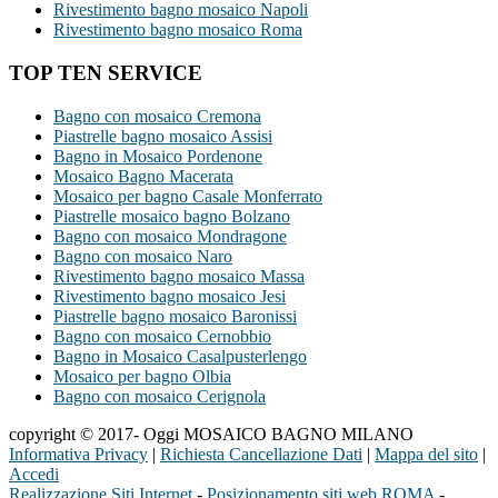
Rivestimento bagno mosaico Napoli
Rivestimento bagno mosaico Roma
TOP TEN SERVICE
Bagno con mosaico Cremona
Piastrelle bagno mosaico Assisi
Bagno in Mosaico Pordenone
Mosaico Bagno Macerata
Mosaico per bagno Casale Monferrato
Piastrelle mosaico bagno Bolzano
Bagno con mosaico Mondragone
Bagno con mosaico Naro
Rivestimento bagno mosaico Massa
Rivestimento bagno mosaico Jesi
Piastrelle bagno mosaico Baronissi
Bagno con mosaico Cernobbio
Bagno in Mosaico Casalpusterlengo
Mosaico per bagno Olbia
Bagno con mosaico Cerignola
copyright © 2017- Oggi MOSAICO BAGNO MILANO
Informativa Privacy
|
Richiesta Cancellazione Dati
|
Mappa del sito
|
Accedi
Realizzazione Siti Internet
-
Posizionamento siti web ROMA
-