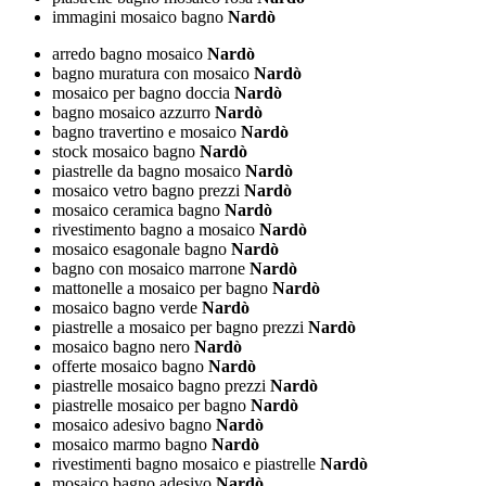
immagini mosaico bagno
Nardò
arredo bagno mosaico
Nardò
bagno muratura con mosaico
Nardò
mosaico per bagno doccia
Nardò
bagno mosaico azzurro
Nardò
bagno travertino e mosaico
Nardò
stock mosaico bagno
Nardò
piastrelle da bagno mosaico
Nardò
mosaico vetro bagno prezzi
Nardò
mosaico ceramica bagno
Nardò
rivestimento bagno a mosaico
Nardò
mosaico esagonale bagno
Nardò
bagno con mosaico marrone
Nardò
mattonelle a mosaico per bagno
Nardò
mosaico bagno verde
Nardò
piastrelle a mosaico per bagno prezzi
Nardò
mosaico bagno nero
Nardò
offerte mosaico bagno
Nardò
piastrelle mosaico bagno prezzi
Nardò
piastrelle mosaico per bagno
Nardò
mosaico adesivo bagno
Nardò
mosaico marmo bagno
Nardò
rivestimenti bagno mosaico e piastrelle
Nardò
mosaico bagno adesivo
Nardò