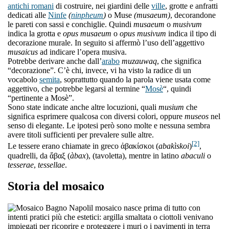
antichi romani
di costruire, nei giardini delle
ville
, grotte e anfratti
dedicati alle
Ninfe
(
ninpheum
)
o Muse
(musaeum)
, decorandone
le pareti con sassi e conchiglie. Quindi
musaeum
o
musivum
indica la grotta e
opus musaeum
o
opus musivum
indica il tipo di
decorazione murale. In seguito si affermò l’uso dell’aggettivo
musaicus
ad indicare l’opera musiva.
Potrebbe derivare anche dall’
arabo
muzauwaq
, che significa
“decorazione”. C’è chi, invece, vi ha visto la radice di un
vocabolo
semita
, soprattutto quando la parola viene usata come
aggettivo, che potrebbe legarsi al termine “
Mosè
“, quindi
“pertinente a Mosè”.
Sono state indicate anche altre locuzioni, quali
musium
che
significa esprimere qualcosa con diversi colori, oppure
museos
nel
senso di elegante. Le ipotesi però sono molte e nessuna sembra
avere titoli sufficienti per prevalere sulle altre.
[2]
Le tessere erano chiamate in greco ἀβακίσκοι (
abakìskoi
)
,
quadrelli, da ἄβαξ (
àbax
), (tavoletta), mentre in latino
abaculi
o
tesserae
,
tessellae
.
Storia del mosaico
l mosaico nasce prima di tutto con
intenti pratici più che estetici: argilla smaltata o ciottoli venivano
impiegati per ricoprire e proteggere i muri o i pavimenti in terra