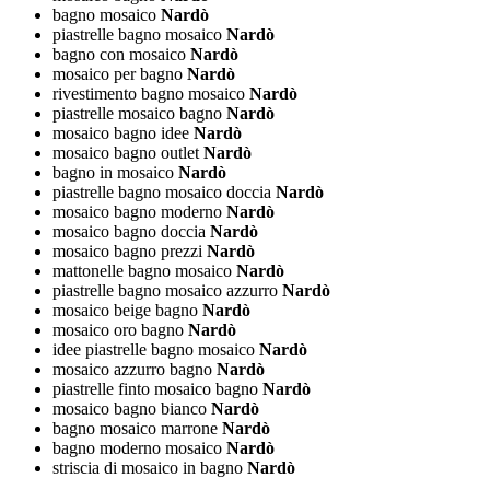
bagno mosaico
Nardò
piastrelle bagno mosaico
Nardò
bagno con mosaico
Nardò
mosaico per bagno
Nardò
rivestimento bagno mosaico
Nardò
piastrelle mosaico bagno
Nardò
mosaico bagno idee
Nardò
mosaico bagno outlet
Nardò
bagno in mosaico
Nardò
piastrelle bagno mosaico doccia
Nardò
mosaico bagno moderno
Nardò
mosaico bagno doccia
Nardò
mosaico bagno prezzi
Nardò
mattonelle bagno mosaico
Nardò
piastrelle bagno mosaico azzurro
Nardò
mosaico beige bagno
Nardò
mosaico oro bagno
Nardò
idee piastrelle bagno mosaico
Nardò
mosaico azzurro bagno
Nardò
piastrelle finto mosaico bagno
Nardò
mosaico bagno bianco
Nardò
bagno mosaico marrone
Nardò
bagno moderno mosaico
Nardò
striscia di mosaico in bagno
Nardò