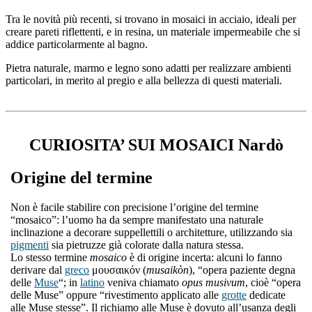
Tra le novità più recenti, si trovano in mosaici in acciaio, ideali per
creare pareti riflettenti, e in resina, un materiale impermeabile che si
addice particolarmente al bagno.
Pietra naturale, marmo e legno sono adatti per realizzare ambienti
particolari, in merito al pregio e alla bellezza di questi materiali.
CURIOSITA’ SUI MOSAICI Nardò
Origine del termine
Non è facile stabilire con precisione l’origine del termine
“mosaico”: l’uomo ha da sempre manifestato una naturale
inclinazione a decorare suppellettili o architetture, utilizzando sia
pigmenti
sia pietruzze già colorate dalla natura stessa.
Lo stesso termine
mosaico
è di origine incerta: alcuni lo fanno
derivare dal
greco
μουσαικόν (
musaikòn
), “opera paziente degna
delle
Muse
“; in
latino
veniva chiamato
opus musivum
, cioè “opera
delle Muse” oppure “rivestimento applicato alle
grotte
dedicate
alle Muse stesse”. Il richiamo alle Muse è dovuto all’usanza degli