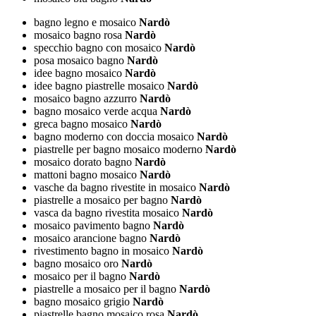
bagno legno e mosaico
Nardò
mosaico bagno rosa
Nardò
specchio bagno con mosaico
Nardò
posa mosaico bagno
Nardò
idee bagno mosaico
Nardò
idee bagno piastrelle mosaico
Nardò
mosaico bagno azzurro
Nardò
bagno mosaico verde acqua
Nardò
greca bagno mosaico
Nardò
bagno moderno con doccia mosaico
Nardò
piastrelle per bagno mosaico moderno
Nardò
mosaico dorato bagno
Nardò
mattoni bagno mosaico
Nardò
vasche da bagno rivestite in mosaico
Nardò
piastrelle a mosaico per bagno
Nardò
vasca da bagno rivestita mosaico
Nardò
mosaico pavimento bagno
Nardò
mosaico arancione bagno
Nardò
rivestimento bagno in mosaico
Nardò
bagno mosaico oro
Nardò
mosaico per il bagno
Nardò
piastrelle a mosaico per il bagno
Nardò
bagno mosaico grigio
Nardò
piastrelle bagno mosaico rosa
Nardò