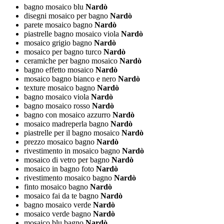
bagno mosaico blu
Nardò
disegni mosaico per bagno
Nardò
parete mosaico bagno
Nardò
piastrelle bagno mosaico viola
Nardò
mosaico grigio bagno
Nardò
mosaico per bagno turco
Nardò
ceramiche per bagno mosaico
Nardò
bagno effetto mosaico
Nardò
mosaico bagno bianco e nero
Nardò
texture mosaico bagno
Nardò
bagno mosaico viola
Nardò
bagno mosaico rosso
Nardò
bagno con mosaico azzurro
Nardò
mosaico madreperla bagno
Nardò
piastrelle per il bagno mosaico
Nardò
prezzo mosaico bagno
Nardò
rivestimento in mosaico bagno
Nardò
mosaico di vetro per bagno
Nardò
mosaico in bagno foto
Nardò
rivestimento mosaico bagno
Nardò
finto mosaico bagno
Nardò
mosaico fai da te bagno
Nardò
bagno mosaico verde
Nardò
mosaico verde bagno
Nardò
mosaico blu bagno
Nardò