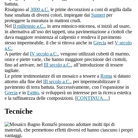
battuta.
Risalgono al
3000 a.C.
le prime decorazioni a coni di argilla dalla
base smaltata di diversi colori, impiegate dai
Sumeri
per
proteggere la muratura in mattoni crudi.
Nel
II millennio a.C.
, in area minoico-micenea, si iniziò ad usare,
in alternativa all’uso dei tappeti, una pavimentazione a ciottoli che
dava maggiore resistenza al calpestio e rendeva il pavimento
stesso impermeabile, il che si ritrova anche in
Grecia
nel
V secolo
a.C.
A partire dal
IV secolo a.C.
, vengono utilizzati cubetti di marmo,
onice e pietre varie, che hanno maggiore precisione dei ciottoli,
fino ad arrivare, nel
III secolo a.C.
, all’introduzione di tessere
tagliate.
Le prime testimonianze di un mosaico a tessere a
Roma
si datano
attorno alla fine del
III secolo a.C.
, per impermeabilizzare il
pavimento di terra battuta. Successivamente, con l’espansione in
Grecia
e in
Egitto
, si svilupperà un interesse per la ricerca estetica
e la raffinatezza delle composizioni. [
CONTINUA…
]
Tecniche
Si possono adottare molti tipi di
materiali, che permettono effetti diversi ed hanno ciascuno i propri
vantaggi.