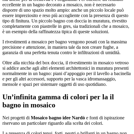
eccellente in un bagno decorato a mosaico, non è necessario
disporre di uno spazio molto ampio: anche un piccolo locale può
essere impreziosito e reso più accogliente con la presenza di questo
tipo di finitura. Un piccolo bagno con doccia in muratura, rivestito
completamente con piastrelle in gres, sia tradizionali che a mosaico,
è un esempio della raffinatezza tipica di queste soluzioni.
I rivestimenti a mosaico per bagno vengono posati con la massima
precisione e attenzione, in maniera tale da non creare fughe, a
garanzia di una perfetta tenuta contro le infiltrazioni di umidità.
Oltre alla nicchia del box doccia, il rivestimento in mosaico vetroso
si addice anche agli altri elementi architettonici in muratura presenti
normalmente in un bagno: piani d’appoggio per il lavello a bacinella
e per gli altri accessori, supporto per la vasca idromassaggio,
mensole e spazi per sistemare oggetti di uso quotidiano.
Un’infinita gamma di colori per la il
bagno in mosaico
Nei progetti di
Mosaico bagno idee Nardò
e fonti di ispirazione
riservano un particolare riguardo alla scelta dei colori.
La presenza di colori tenui, forti, neutri o brillanti in un bagno non