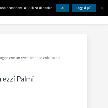
ne acconsenti all’utilizzo di cookie.
Ok
Leggi di più
MILANO
Blog
Mappa del Sito
Contatti
 bagno con un rivestimento colorato e
rezzi Palmi