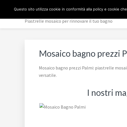
Passa
Passa
Passa
MOSAICO BAGNO
Questo sito utilizza cookie in conformità alla policy e cookie che
alla
al
al
navigazione
contenuto
piè
Piastrelle mosaico per rinnovare il tuo bagno
primaria
principale
di
pagina
Mosaico bagno prezzi P
Mosaico bagno prezzi Palmi: piastrelle mosaic
versatile.
I nostri m