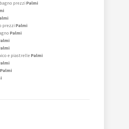
 bagno prezzi
Palmi
mi
almi
o prezzi
Palmi
bagno
Palmi
almi
almi
co e piastrelle
Palmi
almi
Palmi
i