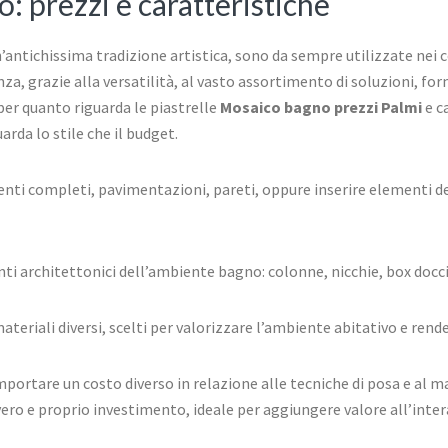
: prezzi e caratteristiche
ntichissima tradizione artistica, sono da sempre utilizzate nei co
, grazie alla versatilità, al vasto assortimento di soluzioni, forme
per quanto riguarda le piastrelle
Mosaico bagno prezzi Palmi
e c
arda lo stile che il budget.
enti completi, pavimentazioni, pareti, oppure inserire elementi dec
i architettonici dell’ambiente bagno: colonne, nicchie, box doccia
ateriali diversi, scelti per valorizzare l’ambiente abitativo e rend
portare un costo diverso in relazione alle tecniche di posa e al m
 vero e proprio investimento, ideale per aggiungere valore all’inter