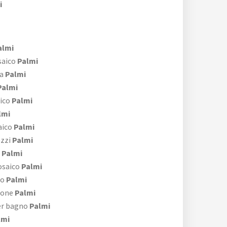
i
almi
aico
Palmi
a
Palmi
almi
ico
Palmi
lmi
aico
Palmi
zzi
Palmi
Palmi
osaico
Palmi
no
Palmi
rone
Palmi
er bagno
Palmi
lmi