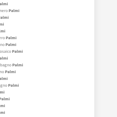
almi
 nero
Palmi
almi
mi
lmi
rro
Palmi
gno
Palmi
mosaico
Palmi
almi
 bagno
Palmi
gno
Palmi
almi
agno
Palmi
mi
Palmi
lmi
lmi