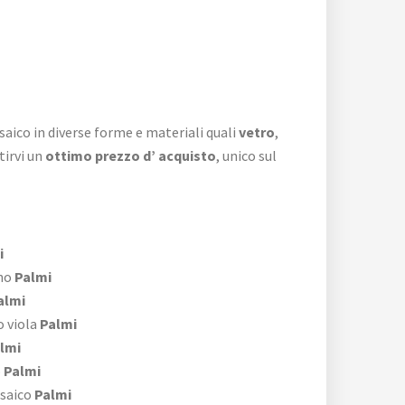
saico in diverse forme e materiali quali
vetro
,
tirvi un
ottimo prezzo d’ acquisto
, unico sul
i
no
Palmi
almi
 viola
Palmi
lmi
o
Palmi
saico
Palmi