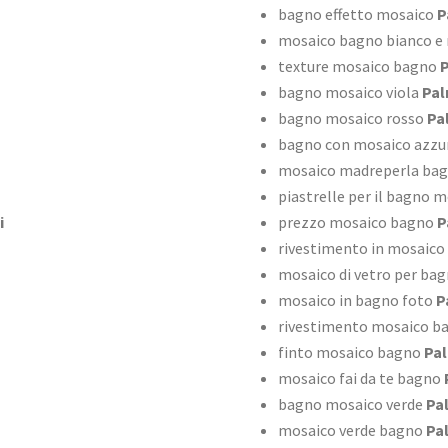
bagno effetto mosaico
P
mosaico bagno bianco e
texture mosaico bagno
P
bagno mosaico viola
Pal
bagno mosaico rosso
Pa
bagno con mosaico azzu
mosaico madreperla ba
piastrelle per il bagno 
i
prezzo mosaico bagno
P
rivestimento in mosaico
mosaico di vetro per ba
mosaico in bagno foto
P
rivestimento mosaico b
finto mosaico bagno
Pal
mosaico fai da te bagno
bagno mosaico verde
Pa
mosaico verde bagno
Pa