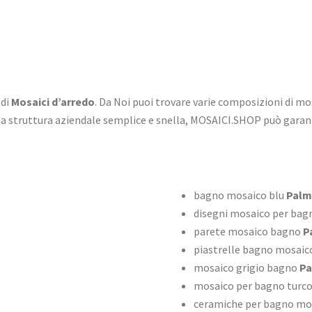
 di
Mosaici d’arredo
. Da Noi puoi trovare varie composizioni di mo
na struttura aziendale semplice e snella, MOSAICI.SHOP può garan
bagno mosaico blu
Palm
disegni mosaico per bag
parete mosaico bagno
P
piastrelle bagno mosaico
mosaico grigio bagno
Pa
mosaico per bagno turc
ceramiche per bagno mo