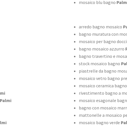
mosaico blu bagno
Palm
arredo bagno mosaico
P
bagno muratura con mos
mosaico per bagno docci
bagno mosaico azzurro
P
bagno travertino e mosa
stock mosaico bagno
Pa
piastrelle da bagno mos
mosaico vetro bagno pre
mosaico ceramica bagno
lmi
rivestimento bagno a m
Palmi
mosaico esagonale bag
bagno con mosaico mar
mattonelle a mosaico p
lmi
mosaico bagno verde
Pa