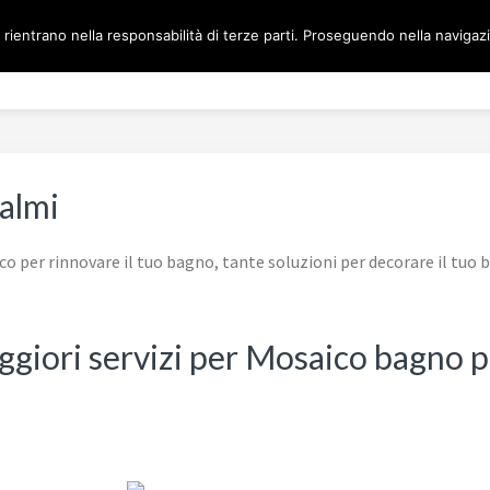
 rientrano nella responsabilità di terze parti. Proseguendo nella navigazio
Home
MOSAICO BAGNO 
almi
o per rinnovare il tuo bagno, tante soluzioni per decorare il tuo
aggiori servizi per Mosaico bagno p