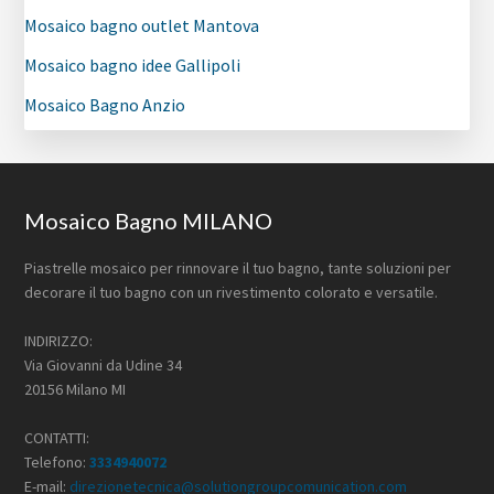
Mosaico bagno outlet Mantova
Mosaico bagno idee Gallipoli
Mosaico Bagno Anzio
Footer
Mosaico Bagno MILANO
Piastrelle mosaico per rinnovare il tuo bagno, tante soluzioni per
decorare il tuo bagno con un rivestimento colorato e versatile.
INDIRIZZO:
Via Giovanni da Udine 34
20156 Milano MI
CONTATTI:
Telefono:
3334940072
E-mail:
direzionetecnica@solutiongroupcomunication.com