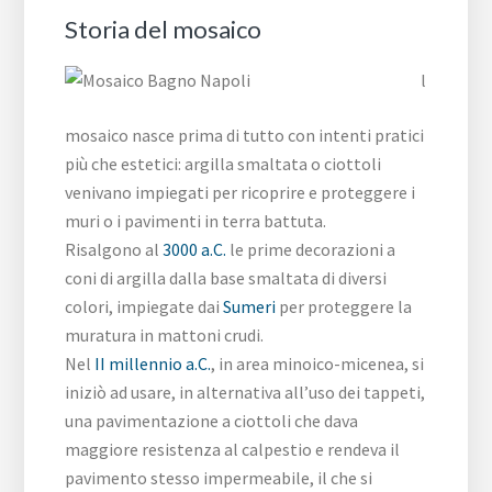
Storia del mosaico
l
mosaico nasce prima di tutto con intenti pratici
più che estetici: argilla smaltata o ciottoli
venivano impiegati per ricoprire e proteggere i
muri o i pavimenti in terra battuta.
Risalgono al
3000 a.C.
le prime decorazioni a
coni di argilla dalla base smaltata di diversi
colori, impiegate dai
Sumeri
per proteggere la
muratura in mattoni crudi.
Nel
II millennio a.C.
, in area minoico-micenea, si
iniziò ad usare, in alternativa all’uso dei tappeti,
una pavimentazione a ciottoli che dava
maggiore resistenza al calpestio e rendeva il
pavimento stesso impermeabile, il che si