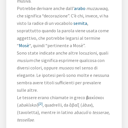
musiva.
Potrebbe derivare anche dall’
arabo
muzauwaq
,
che significa “decorazione”. C’è chi, invece, vi ha
visto la radice di un vocabolo
semita
,
soprattutto quando la parola viene usata come
aggettivo, che potrebbe legarsi al termine
“
Mosè
“, quindi “pertinente a Mosè”.
Sono state indicate anche altre locuzioni, quali
musium
che significa esprimere qualcosa con
diversi colori, oppure
museos
nel senso di
elegante. Le ipotesi però sono molte e nessuna
sembra avere titoli sufficienti per prevalere
sulle altre.
Le tessere erano chiamate in greco ἀβακίσκοι
[2]
(
abakìskoi
)
, quadrelli, da ἄβαξ (
àbax
),
(tavoletta), mentre in latino
abaculi
o
tesserae
,
tessellae
.