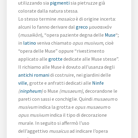
utilizzando sia
pigmenti
sia pietruzze già
colorate dalla natura stessa.
Lo stesso termine
mosaico
è di origine incerta:
alcuni lo fanno derivare dal
greco
μουσαικόν
(
musaikòn
), “opera paziente degna delle
Muse
“;
in
latino
veniva chiamato
opus musivum
, cioè
“opera delle Muse” oppure “rivestimento
applicato alle
grotte
dedicate alle Muse stesse”.
Il richiamo alle Muse è dovuto all’usanza degli
antichi romani
di costruire, nei giardini delle
ville
, grotte e anfratti dedicati alle
Ninfe
(
ninpheum
)
o Muse
(musaeum)
, decorandone le
pareti con sassi e conchiglie. Quindi
musaeum
o
musivum
indica la grotta e
opus musaeum
o
opus musivum
indica il tipo di decorazione
murale. In seguito si affermò l’uso
dell’aggettivo
musaicus
ad indicare l’opera