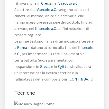
ritrova anche in
Grecia
nel
V secolo a.C.
A partire dal
IV secolo a.C.
, vengono utilizzati
cubetti di marmo, onice e pietre varie, che
hanno maggiore precisione dei ciottoli, fino ad
arrivare, nel
III secolo a.C.
, all’introduzione di
tessere tagliate.
Le prime testimonianze di un mosaico a tessere
a
Roma
si datano attorno alla fine del
III secolo
a.C.
, per impermeabilizzare il pavimento di
terra battuta. Successivamente, con
l’espansione in
Grecia
e in
Egitto
, si svilupperà
un interesse per la ricerca estetica e la
raffinatezza delle composizioni. [
CONTINUA…
]
Tecniche