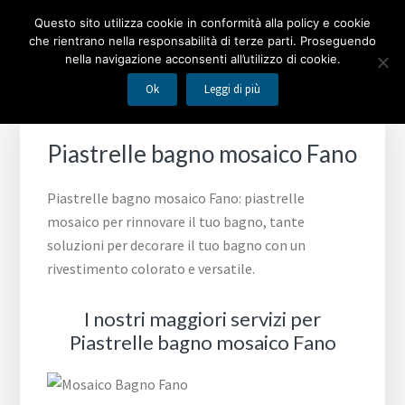
Passa
Passa
Passa
MOSAICO BAGNO
Questo sito utilizza cookie in conformità alla policy e cookie
alla
al
al
che rientrano nella responsabilità di terze parti. Proseguendo
navigazione
contenuto
piè
nella navigazione acconsenti all’utilizzo di cookie.
Piastrelle mosaico per rinnovare il tuo bagno
primaria
principale
di
Ok
Leggi di più
pagina
Piastrelle bagno mosaico Fano
Piastrelle bagno mosaico Fano: piastrelle
mosaico per rinnovare il tuo bagno, tante
soluzioni per decorare il tuo bagno con un
rivestimento colorato e versatile.
I nostri maggiori servizi per
Piastrelle bagno mosaico Fano