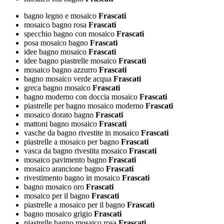
bagno legno e mosaico
Frascati
mosaico bagno rosa
Frascati
specchio bagno con mosaico
Frascati
posa mosaico bagno
Frascati
idee bagno mosaico
Frascati
idee bagno piastrelle mosaico
Frascati
mosaico bagno azzurro
Frascati
bagno mosaico verde acqua
Frascati
greca bagno mosaico
Frascati
bagno moderno con doccia mosaico
Frascati
piastrelle per bagno mosaico moderno
Frascati
mosaico dorato bagno
Frascati
mattoni bagno mosaico
Frascati
vasche da bagno rivestite in mosaico
Frascati
piastrelle a mosaico per bagno
Frascati
vasca da bagno rivestita mosaico
Frascati
mosaico pavimento bagno
Frascati
mosaico arancione bagno
Frascati
rivestimento bagno in mosaico
Frascati
bagno mosaico oro
Frascati
mosaico per il bagno
Frascati
piastrelle a mosaico per il bagno
Frascati
bagno mosaico grigio
Frascati
piastrelle bagno mosaico rosa
Frascati