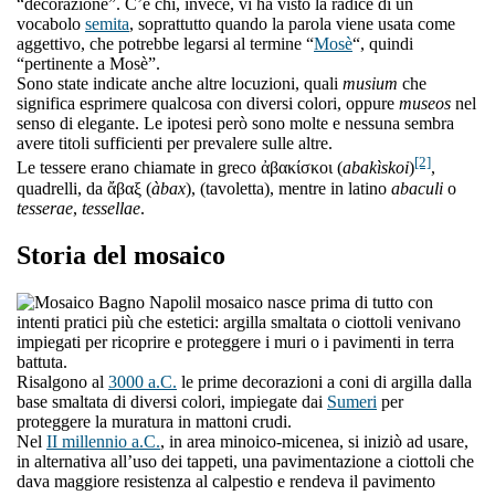
“decorazione”. C’è chi, invece, vi ha visto la radice di un
vocabolo
semita
, soprattutto quando la parola viene usata come
aggettivo, che potrebbe legarsi al termine “
Mosè
“, quindi
“pertinente a Mosè”.
Sono state indicate anche altre locuzioni, quali
musium
che
significa esprimere qualcosa con diversi colori, oppure
museos
nel
senso di elegante. Le ipotesi però sono molte e nessuna sembra
avere titoli sufficienti per prevalere sulle altre.
[2]
Le tessere erano chiamate in greco ἀβακίσκοι (
abakìskoi
)
,
quadrelli, da ἄβαξ (
àbax
), (tavoletta), mentre in latino
abaculi
o
tesserae
,
tessellae
.
Storia del mosaico
l mosaico nasce prima di tutto con
intenti pratici più che estetici: argilla smaltata o ciottoli venivano
impiegati per ricoprire e proteggere i muri o i pavimenti in terra
battuta.
Risalgono al
3000 a.C.
le prime decorazioni a coni di argilla dalla
base smaltata di diversi colori, impiegate dai
Sumeri
per
proteggere la muratura in mattoni crudi.
Nel
II millennio a.C.
, in area minoico-micenea, si iniziò ad usare,
in alternativa all’uso dei tappeti, una pavimentazione a ciottoli che
dava maggiore resistenza al calpestio e rendeva il pavimento