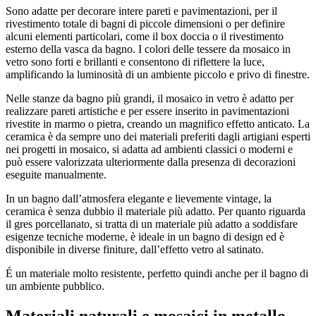
Sono adatte per decorare intere pareti e pavimentazioni, per il
rivestimento totale di bagni di piccole dimensioni o per definire
alcuni elementi particolari, come il box doccia o il rivestimento
esterno della vasca da bagno. I colori delle tessere da mosaico in
vetro sono forti e brillanti e consentono di riflettere la luce,
amplificando la luminosità di un ambiente piccolo e privo di finestre.
Nelle stanze da bagno più grandi, il mosaico in vetro è adatto per
realizzare pareti artistiche e per essere inserito in pavimentazioni
rivestite in marmo o pietra, creando un magnifico effetto anticato. La
ceramica è da sempre uno dei materiali preferiti dagli artigiani esperti
nei progetti in mosaico, si adatta ad ambienti classici o moderni e
può essere valorizzata ulteriormente dalla presenza di decorazioni
eseguite manualmente.
In un bagno dall’atmosfera elegante e lievemente vintage, la
ceramica è senza dubbio il materiale più adatto. Per quanto riguarda
il gres porcellanato, si tratta di un materiale più adatto a soddisfare
esigenze tecniche moderne, è ideale in un bagno di design ed è
disponibile in diverse finiture, dall’effetto vetro al satinato.
É un materiale molto resistente, perfetto quindi anche per il bagno di
un ambiente pubblico.
Materiali naturali e mosaici in metallo