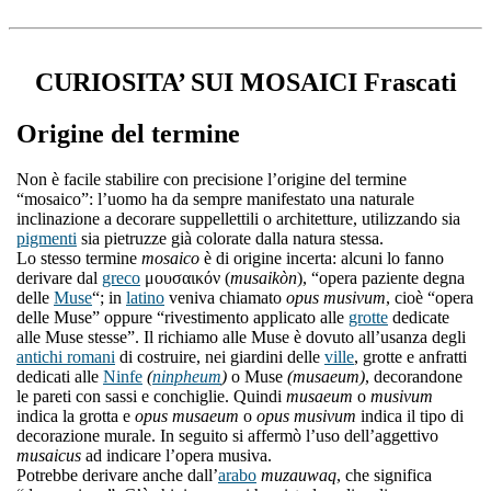
CURIOSITA’ SUI MOSAICI Frascati
Origine del termine
Non è facile stabilire con precisione l’origine del termine
“mosaico”: l’uomo ha da sempre manifestato una naturale
inclinazione a decorare suppellettili o architetture, utilizzando sia
pigmenti
sia pietruzze già colorate dalla natura stessa.
Lo stesso termine
mosaico
è di origine incerta: alcuni lo fanno
derivare dal
greco
μουσαικόν (
musaikòn
), “opera paziente degna
delle
Muse
“; in
latino
veniva chiamato
opus musivum
, cioè “opera
delle Muse” oppure “rivestimento applicato alle
grotte
dedicate
alle Muse stesse”. Il richiamo alle Muse è dovuto all’usanza degli
antichi romani
di costruire, nei giardini delle
ville
, grotte e anfratti
dedicati alle
Ninfe
(
ninpheum
)
o Muse
(musaeum)
, decorandone
le pareti con sassi e conchiglie. Quindi
musaeum
o
musivum
indica la grotta e
opus musaeum
o
opus musivum
indica il tipo di
decorazione murale. In seguito si affermò l’uso dell’aggettivo
musaicus
ad indicare l’opera musiva.
Potrebbe derivare anche dall’
arabo
muzauwaq
, che significa