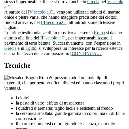
stesso impermeabile, il che si ritrova anche in
Grecia
nel
V secolo
a.C.
A partire dal
IV secolo a.C.
, vengono utilizzati cubetti di marmo,
onice e pietre varie, che hanno maggiore precisione dei ciottoli,
fino ad arrivare, nel
III secolo a.C.
, all’introduzione di tessere
tagliate.
Le prime testimonianze di un mosaico a tessere a
Roma
si datano
attorno alla fine del
III secolo a.C.
, per impermeabilizzare il
pavimento di terra battuta. Successivamente, con l’espansione in
Grecia
e in
Egitto
, si svilupperà un interesse per la ricerca estetica
e la raffinatezza delle composizioni. [
CONTINUA…
]
Tecniche
Si possono adottare molti tipi di
materiali, che permettono effetti diversi ed hanno ciascuno i propri
vantaggi.
i ciottoli
la pasta di vetro: effetto di trasparenza
i quadrati d’arenaria: taglio facile e resistenti al freddo
la ceramica smaltata: grande gamma di colori, ma di difficile
conservazione
il marmo: numerosi colori, grande resistenza, ma molto
pesante