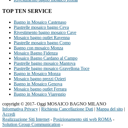
TOP TEN SERVICE
Bagno in Mosaico Castenaso
Piastrelle mosaico bagno Ceva
Rivestimento bagno mosaico Cave
Mosaico bagno outlet Ravenna
Piastrelle mosaico bagno Como
Bagno con mosaico Monza
Mosaico Bagno Fidenza
Mosaico Bagno Cardano al Campo
Piastrelle bagno mosaico Mantova
Piastrelle bagno mosaico Gravellona Toce
Bagno in Mosaico Monza
Mosaico bagno prezzi Ozieri
Bagno in Mosaico Genova
Mosaico bagno outlet Ferrara
Bagno in Mosaico Viareggio
copyright © 2017- Oggi MOSAICO BAGNO MILANO
Informativa Privacy
|
Richiesta Cancellazione Dati
|
Mappa del sito
|
Accedi
Realizzazione Siti Internet
-
Posizionamento siti web ROMA
-
Solution Group Communication
-