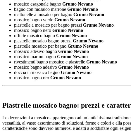
mosaico esagonale bagno
Grumo Nevano
bagno con mosaico marrone
Grumo Nevano
mattonelle a mosaico per bagno
Grumo Nevano
mosaico bagno verde
Grumo Nevano
piastrelle a mosaico per bagno prezzi
Grumo Nevano
mosaico bagno nero
Grumo Nevano
offerte mosaico bagno
Grumo Nevano
piastrelle mosaico bagno prezzi
Grumo Nevano
piastrelle mosaico per bagno
Grumo Nevano
mosaico adesivo bagno
Grumo Nevano
mosaico marmo bagno
Grumo Nevano
rivestimenti bagno mosaico e piastrelle
Grumo Nevano
mosaico bagno adesivo
Grumo Nevano
doccia in mosaico bagno
Grumo Nevano
mosaico bagno oro
Grumo Nevano
Piastrelle mosaico bagno: prezzi e caratter
Le decorazioni a mosaico appartengono ad un’antichissima tradizione art
versatilità, al vasto assortimento di soluzioni, forme e colori e alla pos
caratteristiche sono davvero numerosi e adatti a soddisfare ogni esigenz