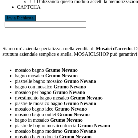
Utilizzando questo modulo accetti la memorizzazione 
CAPTCHA
Siamo un’ azienda specializzata nella vendita di
Mosaici d’arredo
. D
struttura aziendale semplice e snella, MOSAICI.SHOP può garantirv
mosaico bagno
Grumo Nevano
bagno mosaico
Grumo Nevano
piastrelle bagno mosaico
Grumo Nevano
bagno con mosaico
Grumo Nevano
mosaico per bagno
Grumo Nevano
rivestimento bagno mosaico
Grumo Nevano
piastrelle mosaico bagno
Grumo Nevano
mosaico bagno idee
Grumo Nevano
mosaico bagno outlet
Grumo Nevano
bagno in mosaico
Grumo Nevano
piastrelle bagno mosaico doccia
Grumo Nevano
mosaico bagno moderno
Grumo Nevano
mosaico bagno doccia
Grumo Nevano