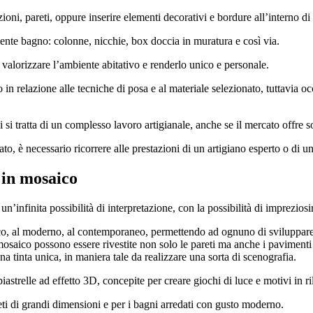
oni, pareti, oppure inserire elementi decorativi e bordure all’interno di 
iente bagno: colonne, nicchie, box doccia in muratura e così via.
r valorizzare l’ambiente abitativo e renderlo unico e personale.
 relazione alle tecniche di posa e al materiale selezionato, tuttavia occ
i tratta di un complesso lavoro artigianale, anche se il mercato offre sol
ato, è necessario ricorrere alle prestazioni di un artigiano esperto o di u
 in mosaico
n’infinita possibilità di interpretazione, con la possibilità di imprezios
sico, al moderno, al contemporaneo, permettendo ad ognuno di sviluppare i
 mosaico possono essere rivestite non solo le pareti ma anche i pavimenti
na tinta unica, in maniera tale da realizzare una sorta di scenografia.
 piastrelle ad effetto 3D, concepite per creare giochi di luce e motivi in 
eti di grandi dimensioni e per i bagni arredati con gusto moderno.