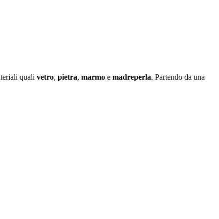
eriali quali
vetro
,
pietra
,
marmo
e
madreperla
. Partendo da una