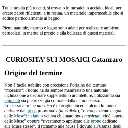
Tra le novità più recenti, si trovano in mosaici in acciaio, ideali per
creare pareti riflettenti, e in resina, un materiale impermeabile che si
addice particolarmente al bagno.
Pietra naturale, marmo e legno sono adatti per realizzare ambienti
particolari, in merito al pregio e alla bellezza di questi materiali.
CURIOSITA’ SUI MOSAICI Catanzaro
Origine del termine
Non è facile stabilire con precisione l’origine del termine
“mosaico”: l’uomo ha da sempre manifestato una naturale
inclinazione a decorare suppellettili o architetture, utilizzando sia
pigmenti
sia pietruzze già colorate dalla natura stessa.
Lo stesso termine
mosaico
è di origine incerta: alcuni lo fanno
derivare dal
greco
μουσαικόν (
musaikòn
), “opera paziente degna
delle
Muse
“; in
latino
veniva chiamato
opus musivum
, cioè “opera
delle Muse” oppure “rivestimento applicato alle
grotte
dedicate
alle Muse stesse”. Il richiamo alle Muse è dovuto all’usanza degli