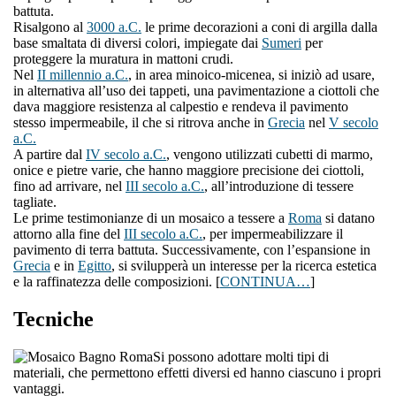
battuta.
Risalgono al
3000 a.C.
le prime decorazioni a coni di argilla dalla
base smaltata di diversi colori, impiegate dai
Sumeri
per
proteggere la muratura in mattoni crudi.
Nel
II millennio a.C.
, in area minoico-micenea, si iniziò ad usare,
in alternativa all’uso dei tappeti, una pavimentazione a ciottoli che
dava maggiore resistenza al calpestio e rendeva il pavimento
stesso impermeabile, il che si ritrova anche in
Grecia
nel
V secolo
a.C.
A partire dal
IV secolo a.C.
, vengono utilizzati cubetti di marmo,
onice e pietre varie, che hanno maggiore precisione dei ciottoli,
fino ad arrivare, nel
III secolo a.C.
, all’introduzione di tessere
tagliate.
Le prime testimonianze di un mosaico a tessere a
Roma
si datano
attorno alla fine del
III secolo a.C.
, per impermeabilizzare il
pavimento di terra battuta. Successivamente, con l’espansione in
Grecia
e in
Egitto
, si svilupperà un interesse per la ricerca estetica
e la raffinatezza delle composizioni. [
CONTINUA…
]
Tecniche
Si possono adottare molti tipi di
materiali, che permettono effetti diversi ed hanno ciascuno i propri
vantaggi.