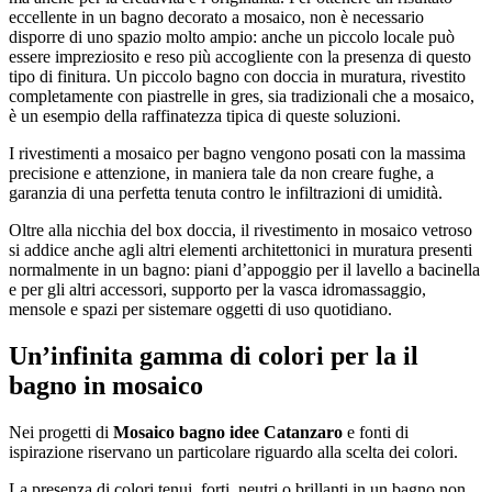
eccellente in un bagno decorato a mosaico, non è necessario
disporre di uno spazio molto ampio: anche un piccolo locale può
essere impreziosito e reso più accogliente con la presenza di questo
tipo di finitura. Un piccolo bagno con doccia in muratura, rivestito
completamente con piastrelle in gres, sia tradizionali che a mosaico,
è un esempio della raffinatezza tipica di queste soluzioni.
I rivestimenti a mosaico per bagno vengono posati con la massima
precisione e attenzione, in maniera tale da non creare fughe, a
garanzia di una perfetta tenuta contro le infiltrazioni di umidità.
Oltre alla nicchia del box doccia, il rivestimento in mosaico vetroso
si addice anche agli altri elementi architettonici in muratura presenti
normalmente in un bagno: piani d’appoggio per il lavello a bacinella
e per gli altri accessori, supporto per la vasca idromassaggio,
mensole e spazi per sistemare oggetti di uso quotidiano.
Un’infinita gamma di colori per la il
bagno in mosaico
Nei progetti di
Mosaico bagno idee Catanzaro
e fonti di
ispirazione riservano un particolare riguardo alla scelta dei colori.
La presenza di colori tenui, forti, neutri o brillanti in un bagno non