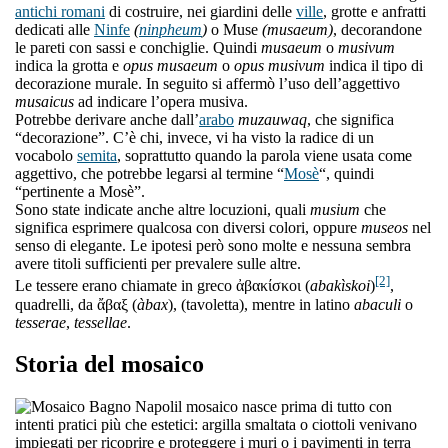
antichi romani
di costruire, nei giardini delle
ville
, grotte e anfratti
dedicati alle
Ninfe
(
ninpheum
)
o Muse
(musaeum)
, decorandone
le pareti con sassi e conchiglie. Quindi
musaeum
o
musivum
indica la grotta e
opus musaeum
o
opus musivum
indica il tipo di
decorazione murale. In seguito si affermò l’uso dell’aggettivo
musaicus
ad indicare l’opera musiva.
Potrebbe derivare anche dall’
arabo
muzauwaq
, che significa
“decorazione”. C’è chi, invece, vi ha visto la radice di un
vocabolo
semita
, soprattutto quando la parola viene usata come
aggettivo, che potrebbe legarsi al termine “
Mosè
“, quindi
“pertinente a Mosè”.
Sono state indicate anche altre locuzioni, quali
musium
che
significa esprimere qualcosa con diversi colori, oppure
museos
nel
senso di elegante. Le ipotesi però sono molte e nessuna sembra
avere titoli sufficienti per prevalere sulle altre.
[2]
Le tessere erano chiamate in greco ἀβακίσκοι (
abakìskoi
)
,
quadrelli, da ἄβαξ (
àbax
), (tavoletta), mentre in latino
abaculi
o
tesserae
,
tessellae
.
Storia del mosaico
l mosaico nasce prima di tutto con
intenti pratici più che estetici: argilla smaltata o ciottoli venivano
impiegati per ricoprire e proteggere i muri o i pavimenti in terra