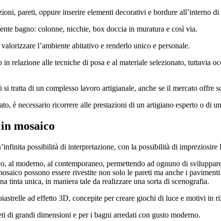
oni, pareti, oppure inserire elementi decorativi e bordure all’interno di 
iente bagno: colonne, nicchie, box doccia in muratura e così via.
r valorizzare l’ambiente abitativo e renderlo unico e personale.
 relazione alle tecniche di posa e al materiale selezionato, tuttavia occ
i tratta di un complesso lavoro artigianale, anche se il mercato offre sol
ato, è necessario ricorrere alle prestazioni di un artigiano esperto o di u
 in mosaico
nfinita possibilità di interpretazione, con la possibilità di impreziosire
sico, al moderno, al contemporaneo, permettendo ad ognuno di sviluppare i
 mosaico possono essere rivestite non solo le pareti ma anche i pavimenti
na tinta unica, in maniera tale da realizzare una sorta di scenografia.
 piastrelle ad effetto 3D, concepite per creare giochi di luce e motivi in 
eti di grandi dimensioni e per i bagni arredati con gusto moderno.