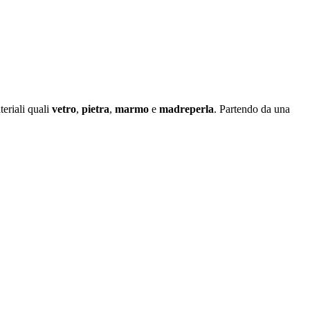
eriali quali
vetro
,
pietra
,
marmo
e
madreperla
. Partendo da una