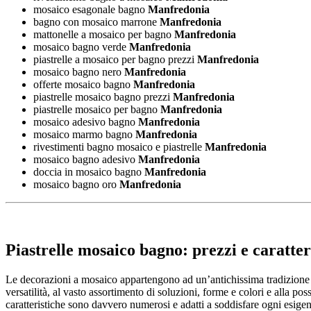
mosaico esagonale bagno
Manfredonia
bagno con mosaico marrone
Manfredonia
mattonelle a mosaico per bagno
Manfredonia
mosaico bagno verde
Manfredonia
piastrelle a mosaico per bagno prezzi
Manfredonia
mosaico bagno nero
Manfredonia
offerte mosaico bagno
Manfredonia
piastrelle mosaico bagno prezzi
Manfredonia
piastrelle mosaico per bagno
Manfredonia
mosaico adesivo bagno
Manfredonia
mosaico marmo bagno
Manfredonia
rivestimenti bagno mosaico e piastrelle
Manfredonia
mosaico bagno adesivo
Manfredonia
doccia in mosaico bagno
Manfredonia
mosaico bagno oro
Manfredonia
Piastrelle mosaico bagno: prezzi e caratter
Le decorazioni a mosaico appartengono ad un’antichissima tradizione art
versatilità, al vasto assortimento di soluzioni, forme e colori e alla pos
caratteristiche sono davvero numerosi e adatti a soddisfare ogni esigenz