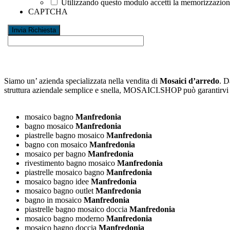
Utilizzando questo modulo accetti la memorizzazione 
CAPTCHA
Siamo un’ azienda specializzata nella vendita di
Mosaici d’arredo
. D
struttura aziendale semplice e snella, MOSAICI.SHOP può garantirv
mosaico bagno
Manfredonia
bagno mosaico
Manfredonia
piastrelle bagno mosaico
Manfredonia
bagno con mosaico
Manfredonia
mosaico per bagno
Manfredonia
rivestimento bagno mosaico
Manfredonia
piastrelle mosaico bagno
Manfredonia
mosaico bagno idee
Manfredonia
mosaico bagno outlet
Manfredonia
bagno in mosaico
Manfredonia
piastrelle bagno mosaico doccia
Manfredonia
mosaico bagno moderno
Manfredonia
mosaico bagno doccia
Manfredonia