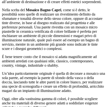
all’ambiente di destinazione e di creare effetti estetici sorprendenti.
Nella scelta del
Mosaico Bagno Capri
, come si è detto, le
possibilità sono quelle di realizzare un rivestimento definito da
sfumature e tonalità diverse dello stesso colore, oppure di accostare
tinte diverse, in base al disegno realizzato dal progettista e alle
preferenze personali. Una parete rivestita con un mosaico micro
piastrelle in ceramica vetrificata di colore brillante è perfetta per
rischiarare un ambiente di piccole dimensioni e magari privo di
illuminazione naturale, quale può essere ad esempio un bagno di
servizio, mentre in un ambiente più grande sono indicate le tinte
scure e i disegni geometrici o complessi.
É bene tenere conto che il mosaico si adatta magnificamente ad
ambienti arredati con qualsiasi stile, classico, contemporaneo,
country, vintage, industriale o shabby.
Un’idea particolarmente originale è quella di decorare a mosaico una
sola parete, ad esempio la parete di sfondo della vasca o della
doccia, lasciando tutte le altre pareti in colore bianco, per realizzare
una specie di scenografia e creare un effetto di profondità, arricchito
magari da un impianto di illuminazione adatto.
Oggi, oltre alla vastissima gamma di colori, è possibile scegliere
anche tra materiali di diverso genere adatti a soddisfare esigenze