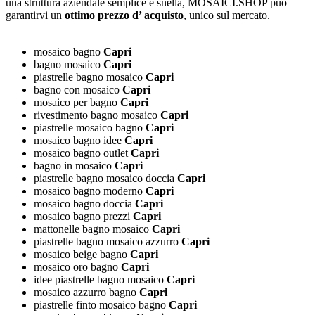
una struttura aziendale semplice e snella, MOSAICI.SHOP può
garantirvi un
ottimo prezzo d’ acquisto
, unico sul mercato.
mosaico bagno
Capri
bagno mosaico
Capri
piastrelle bagno mosaico
Capri
bagno con mosaico
Capri
mosaico per bagno
Capri
rivestimento bagno mosaico
Capri
piastrelle mosaico bagno
Capri
mosaico bagno idee
Capri
mosaico bagno outlet
Capri
bagno in mosaico
Capri
piastrelle bagno mosaico doccia
Capri
mosaico bagno moderno
Capri
mosaico bagno doccia
Capri
mosaico bagno prezzi
Capri
mattonelle bagno mosaico
Capri
piastrelle bagno mosaico azzurro
Capri
mosaico beige bagno
Capri
mosaico oro bagno
Capri
idee piastrelle bagno mosaico
Capri
mosaico azzurro bagno
Capri
piastrelle finto mosaico bagno
Capri