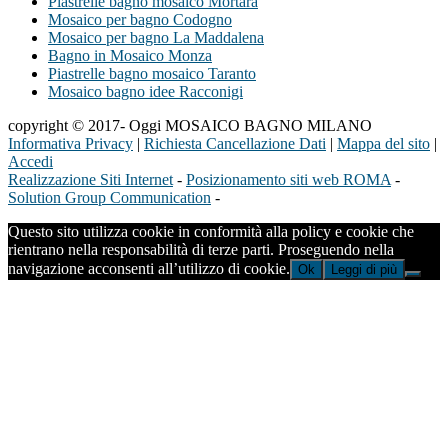
Piastrelle bagno mosaico Mortara
Mosaico per bagno Codogno
Mosaico per bagno La Maddalena
Bagno in Mosaico Monza
Piastrelle bagno mosaico Taranto
Mosaico bagno idee Racconigi
copyright © 2017- Oggi MOSAICO BAGNO MILANO
Informativa Privacy
|
Richiesta Cancellazione Dati
|
Mappa del sito
|
Accedi
Realizzazione Siti Internet
-
Posizionamento siti web ROMA
-
Solution Group Communication
-
Questo sito utilizza cookie in conformità alla policy e cookie che
rientrano nella responsabilità di terze parti. Proseguendo nella
navigazione acconsenti all’utilizzo di cookie.
Ok
Leggi di più