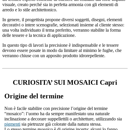
visuale, creato perché sia in perfetta armonia con gli elementi di
arredo e lo stile architettonico.
In genere, il progettista propone diversi soggetti, disegni, elementi
decorativi o intere scenografie, selezionati insieme al cliente stesso:
una volta individuato il tema preferito, verranno stabilite la forma
delle tessere e la tecnica di applicazione.
In questo tipo di lavori la precisione è indispensabile e le tessere
devono essere posate in modo da limitare al minimo le fughe, che
verranno chiuse con un apposito prodotto idrorepellente.
CURIOSITA’ SUI MOSAICI Capri
Origine del termine
Non è facile stabilire con precisione l’origine del termine
“mosaico”: l’uomo ha da sempre manifestato una naturale
inclinazione a decorare suppellettili o architetture, utilizzando sia
pigmenti
sia pietruzze già colorate dalla natura stessa.
Lo stesso termine
mosaico
è di origine incerta: alcuni lo fanno