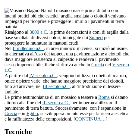
l mosaico nasce prima di tutto con
intenti pratici più che estetici: argilla smaltata o ciottoli venivano
impiegati per ricoprire e proteggere i muri o i pavimenti in terra
battuta.
Risalgono al
3000 a.C.
le prime decorazioni a coni di argilla dalla
base smaltata di diversi colori, impiegate dai
Sumeri
per
proteggere la muratura in mattoni crudi.
Nel
II millennio a.C.
, in area minoico-micenea, si iniziò ad usare,
in alternativa all’uso dei tappeti, una pavimentazione a ciottoli che
dava maggiore resistenza al calpestio e rendeva il pavimento
stesso impermeabile, il che si ritrova anche in
Grecia
nel
V secolo
a.C.
A partire dal
IV secolo a.C.
, vengono utilizzati cubetti di marmo,
onice e pietre varie, che hanno maggiore precisione dei ciottoli,
fino ad arrivare, nel
III secolo a.C.
, all’introduzione di tessere
tagliate.
Le prime testimonianze di un mosaico a tessere a
Roma
si datano
attorno alla fine del
III secolo a.C.
, per impermeabilizzare il
pavimento di terra battuta. Successivamente, con l’espansione in
Grecia
e in
Egitto
, si svilupperà un interesse per la ricerca estetica
e la raffinatezza delle composizioni. [
CONTINUA…
]
Tecniche