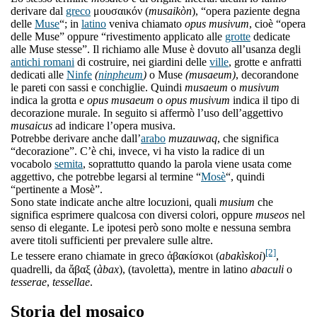
derivare dal
greco
μουσαικόν (
musaikòn
), “opera paziente degna
delle
Muse
“; in
latino
veniva chiamato
opus musivum
, cioè “opera
delle Muse” oppure “rivestimento applicato alle
grotte
dedicate
alle Muse stesse”. Il richiamo alle Muse è dovuto all’usanza degli
antichi romani
di costruire, nei giardini delle
ville
, grotte e anfratti
dedicati alle
Ninfe
(
ninpheum
)
o Muse
(musaeum)
, decorandone
le pareti con sassi e conchiglie. Quindi
musaeum
o
musivum
indica la grotta e
opus musaeum
o
opus musivum
indica il tipo di
decorazione murale. In seguito si affermò l’uso dell’aggettivo
musaicus
ad indicare l’opera musiva.
Potrebbe derivare anche dall’
arabo
muzauwaq
, che significa
“decorazione”. C’è chi, invece, vi ha visto la radice di un
vocabolo
semita
, soprattutto quando la parola viene usata come
aggettivo, che potrebbe legarsi al termine “
Mosè
“, quindi
“pertinente a Mosè”.
Sono state indicate anche altre locuzioni, quali
musium
che
significa esprimere qualcosa con diversi colori, oppure
museos
nel
senso di elegante. Le ipotesi però sono molte e nessuna sembra
avere titoli sufficienti per prevalere sulle altre.
[2]
Le tessere erano chiamate in greco ἀβακίσκοι (
abakìskoi
)
,
quadrelli, da ἄβαξ (
àbax
), (tavoletta), mentre in latino
abaculi
o
tesserae
,
tessellae
.
Storia del mosaico