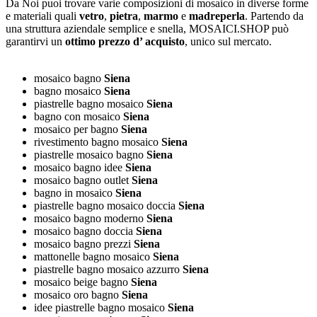
Da Noi puoi trovare varie composizioni di mosaico in diverse forme
e materiali quali
vetro
,
pietra
,
marmo
e
madreperla
. Partendo da
una struttura aziendale semplice e snella, MOSAICI.SHOP può
garantirvi un
ottimo prezzo d’ acquisto
, unico sul mercato.
mosaico bagno
Siena
bagno mosaico
Siena
piastrelle bagno mosaico
Siena
bagno con mosaico
Siena
mosaico per bagno
Siena
rivestimento bagno mosaico
Siena
piastrelle mosaico bagno
Siena
mosaico bagno idee
Siena
mosaico bagno outlet
Siena
bagno in mosaico
Siena
piastrelle bagno mosaico doccia
Siena
mosaico bagno moderno
Siena
mosaico bagno doccia
Siena
mosaico bagno prezzi
Siena
mattonelle bagno mosaico
Siena
piastrelle bagno mosaico azzurro
Siena
mosaico beige bagno
Siena
mosaico oro bagno
Siena
idee piastrelle bagno mosaico
Siena