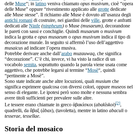
delle
Muse
“; in
latino
veniva chiamato
opus musivum
, cioè “opera
delle Muse” oppure “rivestimento applicato alle
grotte
dedicate
alle Muse stesse”. Il richiamo alle Muse è dovuto all’usanza degli
antichi romani
di costruire, nei giardini delle
ville
, grotte e anfratti
dedicati alle
Ninfe
(
ninpheum
)
o Muse
(musaeum)
, decorandone
le pareti con sassi e conchiglie. Quindi
musaeum
o
musivum
indica la grotta e
opus musaeum
o
opus musivum
indica il tipo di
decorazione murale. In seguito si affermò l’uso dell’aggettivo
musaicus
ad indicare l’opera musiva.
Potrebbe derivare anche dall’
arabo
muzauwaq
, che significa
“decorazione”. C’è chi, invece, vi ha visto la radice di un
vocabolo
semita
, soprattutto quando la parola viene usata come
aggettivo, che potrebbe legarsi al termine “
Mosè
“, quindi
“pertinente a Mosè”.
Sono state indicate anche altre locuzioni, quali
musium
che
significa esprimere qualcosa con diversi colori, oppure
museos
nel
senso di elegante. Le ipotesi però sono molte e nessuna sembra
avere titoli sufficienti per prevalere sulle altre.
[2]
Le tessere erano chiamate in greco ἀβακίσκοι (
abakìskoi
)
,
quadrelli, da ἄβαξ (
àbax
), (tavoletta), mentre in latino
abaculi
o
tesserae
,
tessellae
.
Storia del mosaico