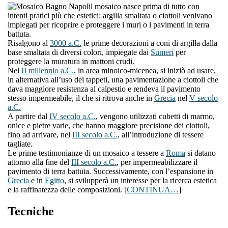
l mosaico nasce prima di tutto con
intenti pratici più che estetici: argilla smaltata o ciottoli venivano
impiegati per ricoprire e proteggere i muri o i pavimenti in terra
battuta.
Risalgono al
3000 a.C.
le prime decorazioni a coni di argilla dalla
base smaltata di diversi colori, impiegate dai
Sumeri
per
proteggere la muratura in mattoni crudi.
Nel
II millennio a.C.
, in area minoico-micenea, si iniziò ad usare,
in alternativa all’uso dei tappeti, una pavimentazione a ciottoli che
dava maggiore resistenza al calpestio e rendeva il pavimento
stesso impermeabile, il che si ritrova anche in
Grecia
nel
V secolo
a.C.
A partire dal
IV secolo a.C.
, vengono utilizzati cubetti di marmo,
onice e pietre varie, che hanno maggiore precisione dei ciottoli,
fino ad arrivare, nel
III secolo a.C.
, all’introduzione di tessere
tagliate.
Le prime testimonianze di un mosaico a tessere a
Roma
si datano
attorno alla fine del
III secolo a.C.
, per impermeabilizzare il
pavimento di terra battuta. Successivamente, con l’espansione in
Grecia
e in
Egitto
, si svilupperà un interesse per la ricerca estetica
e la raffinatezza delle composizioni. [
CONTINUA…
]
Tecniche