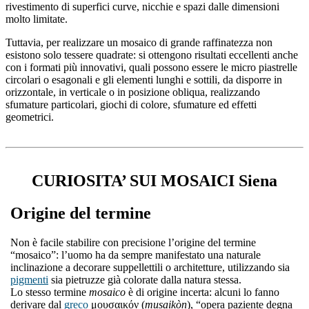
rivestimento di superfici curve, nicchie e spazi dalle dimensioni
molto limitate.
Tuttavia, per realizzare un mosaico di grande raffinatezza non
esistono solo tessere quadrate: si ottengono risultati eccellenti anche
con i formati più innovativi, quali possono essere le micro piastrelle
circolari o esagonali e gli elementi lunghi e sottili, da disporre in
orizzontale, in verticale o in posizione obliqua, realizzando
sfumature particolari, giochi di colore, sfumature ed effetti
geometrici.
CURIOSITA’ SUI MOSAICI Siena
Origine del termine
Non è facile stabilire con precisione l’origine del termine
“mosaico”: l’uomo ha da sempre manifestato una naturale
inclinazione a decorare suppellettili o architetture, utilizzando sia
pigmenti
sia pietruzze già colorate dalla natura stessa.
Lo stesso termine
mosaico
è di origine incerta: alcuni lo fanno
derivare dal
greco
μουσαικόν (
musaikòn
), “opera paziente degna