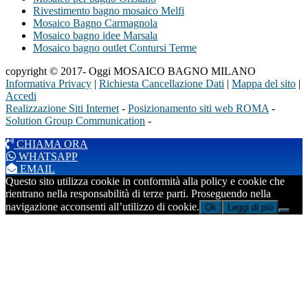
Rivestimento bagno mosaico Melfi
Mosaico Bagno Carmagnola
Mosaico bagno idee Marsala
Mosaico bagno outlet Contursi Terme
copyright © 2017- Oggi MOSAICO BAGNO MILANO
Informativa Privacy
|
Richiesta Cancellazione Dati
|
Mappa del sito
|
Accedi
Realizzazione Siti Internet
-
Posizionamento siti web ROMA
-
Solution Group Communication
-
CHIAMA ORA
WHATSAPP
EMAIL
Questo sito utilizza cookie in conformità alla policy e cookie che
rientrano nella responsabilità di terze parti. Proseguendo nella
navigazione acconsenti all’utilizzo di cookie.
Ok
Leggi di più