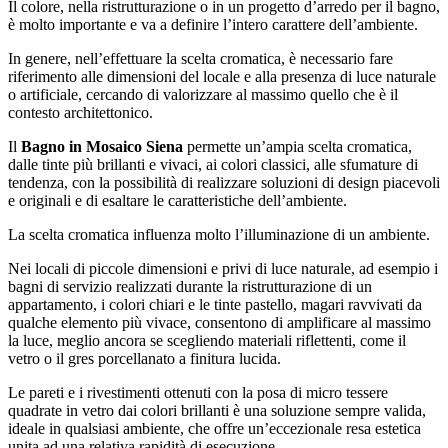
Il colore, nella ristrutturazione o in un progetto d’arredo per il bagno,
è molto importante e va a definire l’intero carattere dell’ambiente.
In genere, nell’effettuare la scelta cromatica, è necessario fare
riferimento alle dimensioni del locale e alla presenza di luce naturale
o artificiale, cercando di valorizzare al massimo quello che è il
contesto architettonico.
Il
Bagno in Mosaico Siena
permette un’ampia scelta cromatica,
dalle tinte più brillanti e vivaci, ai colori classici, alle sfumature di
tendenza, con la possibilità di realizzare soluzioni di design piacevoli
e originali e di esaltare le caratteristiche dell’ambiente.
La scelta cromatica influenza molto l’illuminazione di un ambiente.
Nei locali di piccole dimensioni e privi di luce naturale, ad esempio i
bagni di servizio realizzati durante la ristrutturazione di un
appartamento, i colori chiari e le tinte pastello, magari ravvivati da
qualche elemento più vivace, consentono di amplificare al massimo
la luce, meglio ancora se scegliendo materiali riflettenti, come il
vetro o il gres porcellanato a finitura lucida.
Le pareti e i rivestimenti ottenuti con la posa di micro tessere
quadrate in vetro dai colori brillanti è una soluzione sempre valida,
ideale in qualsiasi ambiente, che offre un’eccezionale resa estetica
unita ad una relativa rapidità di esecuzione.