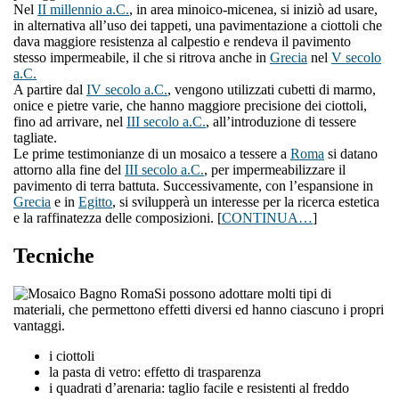
Nel
II millennio a.C.
, in area minoico-micenea, si iniziò ad usare,
in alternativa all’uso dei tappeti, una pavimentazione a ciottoli che
dava maggiore resistenza al calpestio e rendeva il pavimento
stesso impermeabile, il che si ritrova anche in
Grecia
nel
V secolo
a.C.
A partire dal
IV secolo a.C.
, vengono utilizzati cubetti di marmo,
onice e pietre varie, che hanno maggiore precisione dei ciottoli,
fino ad arrivare, nel
III secolo a.C.
, all’introduzione di tessere
tagliate.
Le prime testimonianze di un mosaico a tessere a
Roma
si datano
attorno alla fine del
III secolo a.C.
, per impermeabilizzare il
pavimento di terra battuta. Successivamente, con l’espansione in
Grecia
e in
Egitto
, si svilupperà un interesse per la ricerca estetica
e la raffinatezza delle composizioni. [
CONTINUA…
]
Tecniche
Si possono adottare molti tipi di
materiali, che permettono effetti diversi ed hanno ciascuno i propri
vantaggi.
i ciottoli
la pasta di vetro: effetto di trasparenza
i quadrati d’arenaria: taglio facile e resistenti al freddo