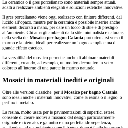
La ceramica o il gres porcellanato sono materiali sempre attuali,
adatti a realizzare ambienti eleganti e soluzioni estetiche innovative.
Il gres porcellanato viene oggi realizzato con finiture differenti, dal
lucido all’opaco, mentre per la ceramica è possibile inserire anche
elementi decorati a mano, per dare un tocco di stile e di prestigio
all’ambiente. Chi ama gli ambienti dallo stile minimalista e naturale,
nella scelta del
Mosaico per bagno Catania
può orientarsi verso il
marmo e la pietra, ideali per realizzare un bagno semplice ma di
grande effetto estetico.
La versatilità del mosaico permette anche di abbinare materiali
differenti, creando, ad esempio, un motivo decorativo in vetro
colorato all’interno di una parete in marmo naturale.
Mosaici in materiali inediti e originali
Oltre alle versioni classiche, per il
Mosaico per bagno Catania
sono ideali anche i materiali innovativi, come la resina o il legno, o
perfino il metallo.
La resina, molto usata per le pavimentazioni di superfici estese,
consente di creare motivi a mosaico dal design particolarmente
originale e ricercato, e garantisce una perfetta idrorepellenza,
adattandosi ad un ambiente come il bagno, dove è facile incorrere in