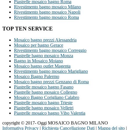
Piastrelle mosaico bagno Roma
Rivestimento bagno mosaico Milano
Rivestimento bagno mosaico Napoli
Rivestimento bagno mosaico Roma
TOP TEN SERVICE
Mosaico bagno prezzi Alessandria
Mosaico per bagno Gerace
Rivestimento bagno mosaico Correggio
Piastrelle bagno mosaico Monza
Bagno in Mosaico Moiano
Mosaico bagno outlet Magenta
Rivestimento bagno mosaico Marigliano
Mosaico Bagno Palermo
Mosaico bagno prezzi Genzano di Roma
Piastrelle mosaico bagno Fasano
Piastrelle bagno mosaico Collegno
Mosaico Bagno Corigliano Calabro
Piastrelle mosaico bagno Trieste
Piastrelle bagno mosaico Velletri
Piastrelle mosaico bagno Vibo Valentia
copyright © 2017- Oggi MOSAICO BAGNO MILANO
Informativa Privacy
|
Richiesta Cancellazione Dati
|
Mappa del sito
|