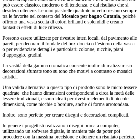
può essere classico, moderno o di tendenza, e dal risultato che si
desidera ottenere. Le mini piastrelle quadrate in vetro restano sempre
tra le favorite nel contesto del
Mosaico per bagno Catania
, poiché
offrono una vasta scelta di colori brillanti e splendidi e creano
fantastici effetti di luce riflessa.
Possono essere utilizzate per rivestire interi locali, dal pavimento alle
pareti, per decorare il fondale del box doccia o l’esterno della vasca
o per evidenziare dettagli e particolari: colonne, nicchie, piani
d’appoggio, gradini.
La vastità della gamma cromatica consente inoltre di realizzare sia
decorazioni sfumate tono su tono che motivi a contrasto o mosaici
artistici.
Una valida alternativa a questo tipo di prodotto sono le micro tessere
quadrate, che hanno dimensioni corrispondenti a circa la metà delle
tessere tradizionali, e sono ideali per rivestire elementi di piccole
dimensioni, come nicchie o bordure, anche di forma arrotondata.
Inoltre, sono perfette per creare disegni e decorazioni complicati.
In genere i progettisti realizzano i disegni prima a computer,
utilizzando un software digitale, in maniera tale da poter poi
procedere con la massima precisione e ottenere un risultato perfetto.