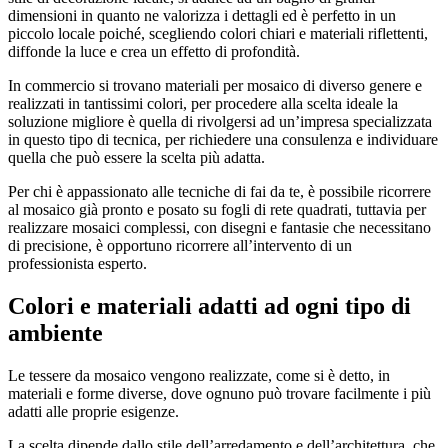
dimensioni in quanto ne valorizza i dettagli ed è perfetto in un
piccolo locale poiché, scegliendo colori chiari e materiali riflettenti,
diffonde la luce e crea un effetto di profondità.
In commercio si trovano materiali per mosaico di diverso genere e
realizzati in tantissimi colori, per procedere alla scelta ideale la
soluzione migliore è quella di rivolgersi ad un’impresa specializzata
in questo tipo di tecnica, per richiedere una consulenza e individuare
quella che può essere la scelta più adatta.
Per chi è appassionato alle tecniche di fai da te, è possibile ricorrere
al mosaico già pronto e posato su fogli di rete quadrati, tuttavia per
realizzare mosaici complessi, con disegni e fantasie che necessitano
di precisione, è opportuno ricorrere all’intervento di un
professionista esperto.
Colori e materiali adatti ad ogni tipo di
ambiente
Le tessere da mosaico vengono realizzate, come si è detto, in
materiali e forme diverse, dove ognuno può trovare facilmente i più
adatti alle proprie esigenze.
La scelta dipende dallo stile dell’arredamento e dell’architettura, che