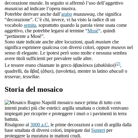
decorazione murale. In seguito si affermò l’uso dell’aggettivo
musaicus
ad indicare l’opera musiva.
Potrebbe derivare anche dall’
arabo
muzauwaq
, che significa
“decorazione”. C’è chi, invece, vi ha visto la radice di un
vocabolo
semita
, soprattutto quando la parola viene usata come
aggettivo, che potrebbe legarsi al termine “
Mosè
“, quindi
“pertinente a Mosè”.
Sono state indicate anche altre locuzioni, quali
musium
che
significa esprimere qualcosa con diversi colori, oppure
museos
nel
senso di elegante. Le ipotesi però sono molte e nessuna sembra
avere titoli sufficienti per prevalere sulle altre.
[2]
Le tessere erano chiamate in greco ἀβακίσκοι (
abakìskoi
)
,
quadrelli, da ἄβαξ (
àbax
), (tavoletta), mentre in latino
abaculi
o
tesserae
,
tessellae
.
Storia del mosaico
l mosaico nasce prima di tutto con
intenti pratici più che estetici: argilla smaltata o ciottoli venivano
impiegati per ricoprire e proteggere i muri o i pavimenti in terra
battuta.
Risalgono al
3000 a.C.
le prime decorazioni a coni di argilla dalla
base smaltata di diversi colori, impiegate dai
Sumeri
per
proteggere la muratura in mattoni crudi.