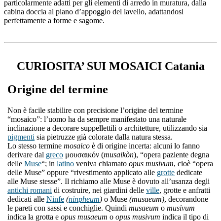
particolarmente adatti per gli elementi di arredo in muratura, dalla
cabina doccia al piano d’appoggio del lavello, adattandosi
perfettamente a forme e sagome.
CURIOSITA’ SUI MOSAICI Catania
Origine del termine
Non è facile stabilire con precisione l’origine del termine
“mosaico”: l’uomo ha da sempre manifestato una naturale
inclinazione a decorare suppellettili o architetture, utilizzando sia
pigmenti
sia pietruzze già colorate dalla natura stessa.
Lo stesso termine
mosaico
è di origine incerta: alcuni lo fanno
derivare dal
greco
μουσαικόν (
musaikòn
), “opera paziente degna
delle
Muse
“; in
latino
veniva chiamato
opus musivum
, cioè “opera
delle Muse” oppure “rivestimento applicato alle
grotte
dedicate
alle Muse stesse”. Il richiamo alle Muse è dovuto all’usanza degli
antichi romani
di costruire, nei giardini delle
ville
, grotte e anfratti
dedicati alle
Ninfe
(
ninpheum
)
o Muse
(musaeum)
, decorandone
le pareti con sassi e conchiglie. Quindi
musaeum
o
musivum
indica la grotta e
opus musaeum
o
opus musivum
indica il tipo di