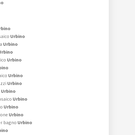
no
rbino
aico
Urbino
a
Urbino
rbino
ico
Urbino
bino
aico
Urbino
zzi
Urbino
Urbino
osaico
Urbino
no
Urbino
rone
Urbino
er bagno
Urbino
bino