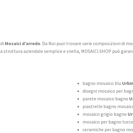
 di
Mosaici d’arredo
. Da Noi puoi trovare varie composizioni di mo
na struttura aziendale semplice e snella, MOSAICI.SHOP può garan
bagno mosaico blu
Urbi
disegni mosaico per bag
parete mosaico bagno
U
piastrelle bagno mosaico
mosaico grigio bagno
Ur
mosaico per bagno turc
ceramiche per bagno mo