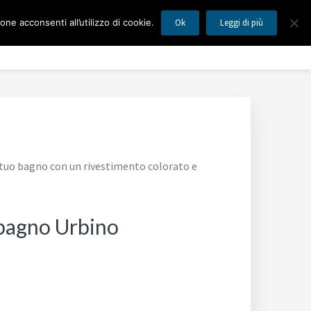
ne acconsenti all’utilizzo di cookie.
Ok
Leggi di più
MILANO
Blog
Mappa del Sito
Contatti
l tuo bagno con un rivestimento colorato e
o bagno Urbino