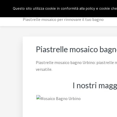
Passa
Passa
Passa
MOSAICO BAGNO
Questo sito utilizza cookie in conformità alla policy e cookie che
alla
al
al
navigazione
contenuto
piè
Piastrelle mosaico per rinnovare il tuo bagno
primaria
principale
di
pagina
Piastrelle mosaico bag
Piastrelle mosaico bagno Urbino: piastrelle m
versatile.
I nostri magg