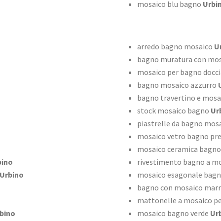
mosaico blu bagno
Urbi
arredo bagno mosaico
U
bagno muratura con mos
mosaico per bagno docci
bagno mosaico azzurro
U
bagno travertino e mosa
stock mosaico bagno
Ur
piastrelle da bagno mos
mosaico vetro bagno pre
mosaico ceramica bagno
ino
rivestimento bagno a m
Urbino
mosaico esagonale bag
bagno con mosaico mar
mattonelle a mosaico p
bino
mosaico bagno verde
Ur