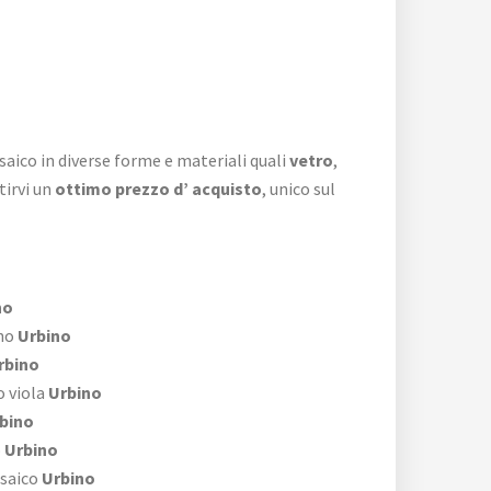
saico in diverse forme e materiali quali
vetro
,
tirvi un
ottimo prezzo d’ acquisto
, unico sul
no
no
Urbino
rbino
 viola
Urbino
bino
o
Urbino
saico
Urbino