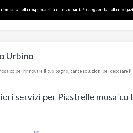
 rientrano nella responsabilità di terze parti. Proseguendo nella navigazio
Home
MOSAICO BAGNO 
no Urbino
osaico per rinnovare il tuo bagno, tante soluzioni per decorare i
iori servizi per Piastrelle mosaic