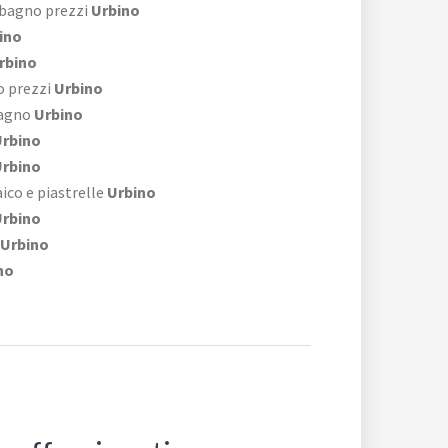
 bagno prezzi
Urbino
ino
rbino
o prezzi
Urbino
bagno
Urbino
rbino
rbino
co e piastrelle
Urbino
rbino
Urbino
no