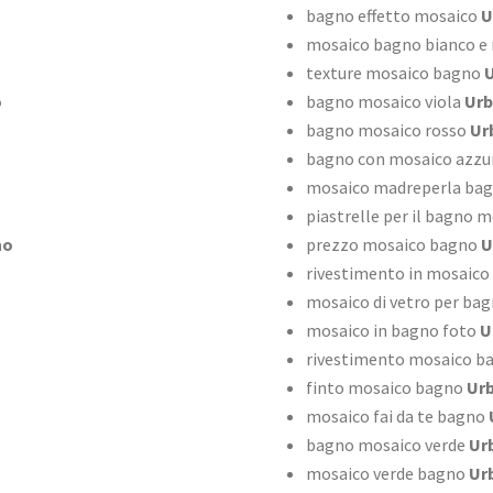
bagno effetto mosaico
U
mosaico bagno bianco e
texture mosaico bagno
U
o
bagno mosaico viola
Urb
bagno mosaico rosso
Ur
bagno con mosaico azzu
mosaico madreperla ba
piastrelle per il bagno 
no
prezzo mosaico bagno
U
rivestimento in mosaico
mosaico di vetro per ba
mosaico in bagno foto
U
rivestimento mosaico b
finto mosaico bagno
Urb
mosaico fai da te bagno
bagno mosaico verde
Ur
mosaico verde bagno
Ur