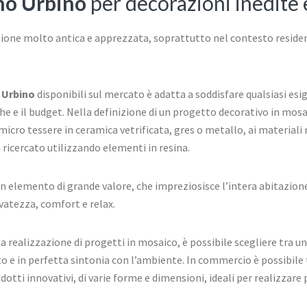
no Urbino
per decorazioni inedite 
zione molto antica e apprezzata, soprattutto nel contesto reside
 Urbino
disponibili sul mercato è adatta a soddisfare qualsiasi esi
iche e il budget. Nella definizione di un progetto decorativo in mos
 micro tessere in ceramica vetrificata, gres o metallo, ai materiali
 ricercato utilizzando elementi in resina.
 un elemento di grande valore, che impreziosisce l’intera abitazion
vatezza, comfort e relax.
 realizzazione di progetti in mosaico, è possibile scegliere tra un
to e in perfetta sintonia con l’ambiente. In commercio è possibile 
ti innovativi, di varie forme e dimensioni, ideali per realizzare p