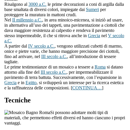
Risalgono al
3000 a.C.
le prime decorazioni a coni di argilla dalla
base smaltata di diversi colori, impiegate dai
Sumeri
per
proteggere la muratura in mattoni crudi.
Nel
II millennio a.C.
, in area minoico-micenea, si iniziò ad usare,
in alternativa all’uso dei tappeti, una pavimentazione a ciottoli che
dava maggiore resistenza al calpestio e rendeva il pavimento
stesso impermeabile, il che si ritrova anche in
Grecia
nel
V secolo
a.C.
A partire dal
IV secolo a.C.
, vengono utilizzati cubetti di marmo,
onice e pietre varie, che hanno maggiore precisione dei ciottoli,
fino ad arrivare, nel
III secolo a.C.
, all’introduzione di tessere
tagliate.
Le prime testimonianze di un mosaico a tessere a
Roma
si datano
attorno alla fine del
III secolo a.C.
, per impermeabilizzare il
pavimento di terra battuta. Successivamente, con l’espansione in
Grecia
e in
Egitto
, si svilupperà un interesse per la ricerca estetica
e la raffinatezza delle composizioni. [
CONTINUA…
]
Tecniche
Si possono adottare molti tipi di
materiali, che permettono effetti diversi ed hanno ciascuno i propri
vantaggi.