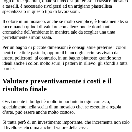
fogli di rete quadrati, qualora invece si preferisse il classico mosaico
a tasselli, è necessario rivolgersi ad un artigiano piastrellista
specializzato in questo tipo di lavorazioni.
Il colore in un mosaico, anche se molto semplice, è fondamentale: si
raccomanda quindi di valutare con attenzione le dominanti
cromatiche dell’ambiente in maniera tale da sceglier una tinta
perfettamente armonizzata.
Per un bagno di piccole dimensioni è consigliabile preferire i colori
neutri e le tinte pastello, oppure il bianco ghiaccio ravvivato da
inserti policromi, al contrario, in un bagno piuttosto grande sono
ideali anche i colori molto scuri, i pattern in rilievo, gli sfondi a tutta
parete.
Valutare preventivamente i costi e il
risultato finale
Ovviamente il budget è molto importante in ogni contesto,
specialmente nella scelta di un mosaico che, se eseguito a regola
d’arte, può essere anche molto costoso.
Si tratta però di un investimento importante, che incrementa non solo
il livello estetico ma anche il valore della casa.