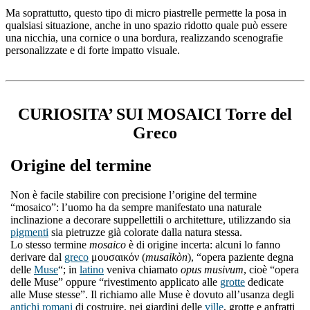
Ma soprattutto, questo tipo di micro piastrelle permette la posa in
qualsiasi situazione, anche in uno spazio ridotto quale può essere
una nicchia, una cornice o una bordura, realizzando scenografie
personalizzate e di forte impatto visuale.
CURIOSITA’ SUI MOSAICI Torre del
Greco
Origine del termine
Non è facile stabilire con precisione l’origine del termine
“mosaico”: l’uomo ha da sempre manifestato una naturale
inclinazione a decorare suppellettili o architetture, utilizzando sia
pigmenti
sia pietruzze già colorate dalla natura stessa.
Lo stesso termine
mosaico
è di origine incerta: alcuni lo fanno
derivare dal
greco
μουσαικόν (
musaikòn
), “opera paziente degna
delle
Muse
“; in
latino
veniva chiamato
opus musivum
, cioè “opera
delle Muse” oppure “rivestimento applicato alle
grotte
dedicate
alle Muse stesse”. Il richiamo alle Muse è dovuto all’usanza degli
antichi romani
di costruire, nei giardini delle
ville
, grotte e anfratti