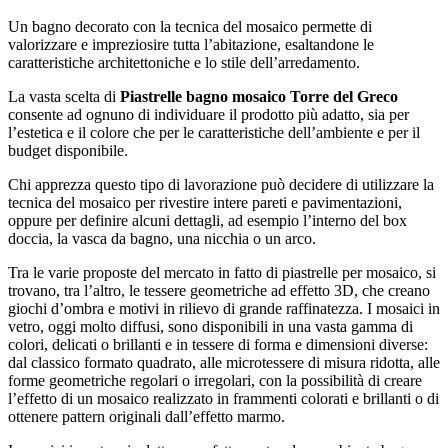
Un bagno decorato con la tecnica del mosaico permette di
valorizzare e impreziosire tutta l’abitazione, esaltandone le
caratteristiche architettoniche e lo stile dell’arredamento.
La vasta scelta di
Piastrelle bagno mosaico Torre del Greco
consente ad ognuno di individuare il prodotto più adatto, sia per
l’estetica e il colore che per le caratteristiche dell’ambiente e per il
budget disponibile.
Chi apprezza questo tipo di lavorazione può decidere di utilizzare la
tecnica del mosaico per rivestire intere pareti e pavimentazioni,
oppure per definire alcuni dettagli, ad esempio l’interno del box
doccia, la vasca da bagno, una nicchia o un arco.
Tra le varie proposte del mercato in fatto di piastrelle per mosaico, si
trovano, tra l’altro, le tessere geometriche ad effetto 3D, che creano
giochi d’ombra e motivi in rilievo di grande raffinatezza. I mosaici in
vetro, oggi molto diffusi, sono disponibili in una vasta gamma di
colori, delicati o brillanti e in tessere di forma e dimensioni diverse:
dal classico formato quadrato, alle microtessere di misura ridotta, alle
forme geometriche regolari o irregolari, con la possibilità di creare
l’effetto di un mosaico realizzato in frammenti colorati e brillanti o di
ottenere pattern originali dall’effetto marmo.