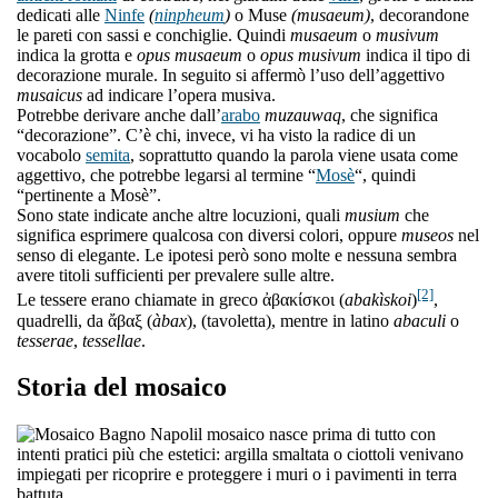
dedicati alle
Ninfe
(
ninpheum
)
o Muse
(musaeum)
, decorandone
le pareti con sassi e conchiglie. Quindi
musaeum
o
musivum
indica la grotta e
opus musaeum
o
opus musivum
indica il tipo di
decorazione murale. In seguito si affermò l’uso dell’aggettivo
musaicus
ad indicare l’opera musiva.
Potrebbe derivare anche dall’
arabo
muzauwaq
, che significa
“decorazione”. C’è chi, invece, vi ha visto la radice di un
vocabolo
semita
, soprattutto quando la parola viene usata come
aggettivo, che potrebbe legarsi al termine “
Mosè
“, quindi
“pertinente a Mosè”.
Sono state indicate anche altre locuzioni, quali
musium
che
significa esprimere qualcosa con diversi colori, oppure
museos
nel
senso di elegante. Le ipotesi però sono molte e nessuna sembra
avere titoli sufficienti per prevalere sulle altre.
[2]
Le tessere erano chiamate in greco ἀβακίσκοι (
abakìskoi
)
,
quadrelli, da ἄβαξ (
àbax
), (tavoletta), mentre in latino
abaculi
o
tesserae
,
tessellae
.
Storia del mosaico
l mosaico nasce prima di tutto con
intenti pratici più che estetici: argilla smaltata o ciottoli venivano
impiegati per ricoprire e proteggere i muri o i pavimenti in terra
battuta.