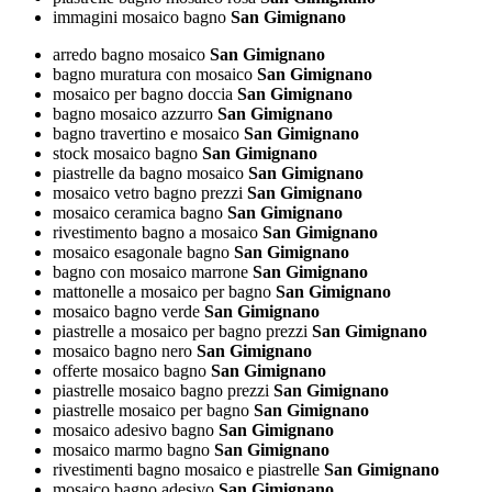
immagini mosaico bagno
San Gimignano
arredo bagno mosaico
San Gimignano
bagno muratura con mosaico
San Gimignano
mosaico per bagno doccia
San Gimignano
bagno mosaico azzurro
San Gimignano
bagno travertino e mosaico
San Gimignano
stock mosaico bagno
San Gimignano
piastrelle da bagno mosaico
San Gimignano
mosaico vetro bagno prezzi
San Gimignano
mosaico ceramica bagno
San Gimignano
rivestimento bagno a mosaico
San Gimignano
mosaico esagonale bagno
San Gimignano
bagno con mosaico marrone
San Gimignano
mattonelle a mosaico per bagno
San Gimignano
mosaico bagno verde
San Gimignano
piastrelle a mosaico per bagno prezzi
San Gimignano
mosaico bagno nero
San Gimignano
offerte mosaico bagno
San Gimignano
piastrelle mosaico bagno prezzi
San Gimignano
piastrelle mosaico per bagno
San Gimignano
mosaico adesivo bagno
San Gimignano
mosaico marmo bagno
San Gimignano
rivestimenti bagno mosaico e piastrelle
San Gimignano
mosaico bagno adesivo
San Gimignano