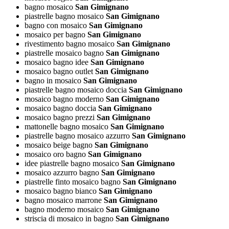
bagno mosaico
San Gimignano
piastrelle bagno mosaico
San Gimignano
bagno con mosaico
San Gimignano
mosaico per bagno
San Gimignano
rivestimento bagno mosaico
San Gimignano
piastrelle mosaico bagno
San Gimignano
mosaico bagno idee
San Gimignano
mosaico bagno outlet
San Gimignano
bagno in mosaico
San Gimignano
piastrelle bagno mosaico doccia
San Gimignano
mosaico bagno moderno
San Gimignano
mosaico bagno doccia
San Gimignano
mosaico bagno prezzi
San Gimignano
mattonelle bagno mosaico
San Gimignano
piastrelle bagno mosaico azzurro
San Gimignano
mosaico beige bagno
San Gimignano
mosaico oro bagno
San Gimignano
idee piastrelle bagno mosaico
San Gimignano
mosaico azzurro bagno
San Gimignano
piastrelle finto mosaico bagno
San Gimignano
mosaico bagno bianco
San Gimignano
bagno mosaico marrone
San Gimignano
bagno moderno mosaico
San Gimignano
striscia di mosaico in bagno
San Gimignano