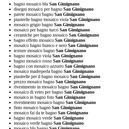
bagno mosaico blu
San Gimignano
disegni mosaico per bagno
San Gimignano
parete mosaico bagno
San Gimignano
piastrelle bagno mosaico viola
San Gimignano
mosaico grigio bagno
San Gimignano
mosaico per bagno turco
San Gimignano
ceramiche per bagno mosaico
San Gimignano
bagno effetto mosaico
San Gimignano
mosaico bagno bianco e nero
San Gimignano
texture mosaico bagno
San Gimignano
bagno mosaico viola
San Gimignano
bagno mosaico rosso
San Gimignano
bagno con mosaico azzurro
San Gimignano
mosaico madreperla bagno
San Gimignano
piastrelle per il bagno mosaico
San Gimignano
prezzo mosaico bagno
San Gimignano
rivestimento in mosaico bagno
San Gimignano
mosaico di vetro per bagno
San Gimignano
mosaico in bagno foto
San Gimignano
rivestimento mosaico bagno
San Gimignano
finto mosaico bagno
San Gimignano
mosaico fai da te bagno
San Gimignano
bagno mosaico verde
San Gimignano
mosaico verde bagno
San Gimignano
mosaico blu bagno
San Gimignano