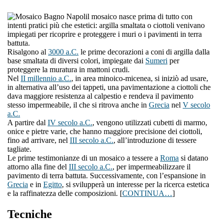
l mosaico nasce prima di tutto con
intenti pratici più che estetici: argilla smaltata o ciottoli venivano
impiegati per ricoprire e proteggere i muri o i pavimenti in terra
battuta.
Risalgono al
3000 a.C.
le prime decorazioni a coni di argilla dalla
base smaltata di diversi colori, impiegate dai
Sumeri
per
proteggere la muratura in mattoni crudi.
Nel
II millennio a.C.
, in area minoico-micenea, si iniziò ad usare,
in alternativa all’uso dei tappeti, una pavimentazione a ciottoli che
dava maggiore resistenza al calpestio e rendeva il pavimento
stesso impermeabile, il che si ritrova anche in
Grecia
nel
V secolo
a.C.
A partire dal
IV secolo a.C.
, vengono utilizzati cubetti di marmo,
onice e pietre varie, che hanno maggiore precisione dei ciottoli,
fino ad arrivare, nel
III secolo a.C.
, all’introduzione di tessere
tagliate.
Le prime testimonianze di un mosaico a tessere a
Roma
si datano
attorno alla fine del
III secolo a.C.
, per impermeabilizzare il
pavimento di terra battuta. Successivamente, con l’espansione in
Grecia
e in
Egitto
, si svilupperà un interesse per la ricerca estetica
e la raffinatezza delle composizioni. [
CONTINUA…
]
Tecniche