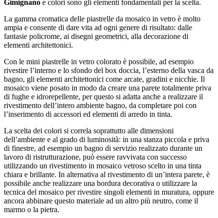
Gimignano
e colori sono gli elementi fondamentali per la scelta.
La gamma cromatica delle piastrelle da mosaico in vetro è molto
ampia e consente di dare vita ad ogni genere di risultato: dalle
fantasie policrome, ai disegni geometrici, alla decorazione di
elementi architettonici.
Con le mini piastrelle in vetro colorato è possibile, ad esempio
rivestire l’interno e lo sfondo del box doccia, l’esterno della vasca da
bagno, gli elementi architettonici come arcate, gradini e nicchie. Il
mosaico viene posato in modo da creare una parete totalmente priva
di fughe e idrorepellente, per questo si adatta anche a realizzare il
rivestimento dell’intero ambiente bagno, da completare poi con
l’inserimento di accessori ed elementi di arredo in tinta.
La scelta dei colori si correla soprattutto alle dimensioni
dell’ambiente e al grado di luminosità: in una stanza piccola e priva
di finestre, ad esempio un bagno di servizio realizzato durante un
lavoro di ristrutturazione, può essere ravvivata con successo
utilizzando un rivestimento in mosaico vetroso scelto in una tinta
chiara e brillante. In alternativa al rivestimento di un’intera parete, è
possibile anche realizzare una bordura decorativa o utilizzare la
tecnica del mosaico per rivestire singoli elementi in muratura, oppure
ancora abbinare questo materiale ad un altro più neutro, come il
marmo o la pietra.