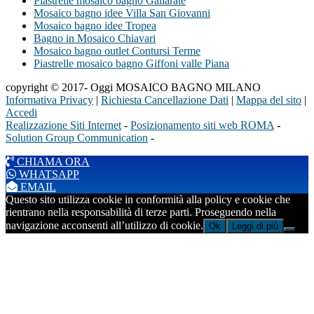
Piastrelle mosaico bagno Gallarate
Mosaico bagno idee Villa San Giovanni
Mosaico bagno idee Tropea
Bagno in Mosaico Chiavari
Mosaico bagno outlet Contursi Terme
Piastrelle mosaico bagno Giffoni valle Piana
copyright © 2017- Oggi MOSAICO BAGNO MILANO
Informativa Privacy
|
Richiesta Cancellazione Dati
|
Mappa del sito
|
Accedi
Realizzazione Siti Internet
-
Posizionamento siti web ROMA
-
Solution Group Communication
-
CHIAMA ORA
WHATSAPP
EMAIL
Questo sito utilizza cookie in conformità alla policy e cookie che
rientrano nella responsabilità di terze parti. Proseguendo nella
navigazione acconsenti all’utilizzo di cookie.
Ok
Leggi di più