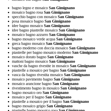
bagno legno e mosaico
San Gimignano
mosaico bagno rosa
San Gimignano
specchio bagno con mosaico
San Gimignano
posa mosaico bagno
San Gimignano
idee bagno mosaico
San Gimignano
idee bagno piastrelle mosaico
San Gimignano
mosaico bagno azzurro
San Gimignano
bagno mosaico verde acqua
San Gimignano
greca bagno mosaico
San Gimignano
bagno moderno con doccia mosaico
San Gimignano
piastrelle per bagno mosaico moderno
San Gimignano
mosaico dorato bagno
San Gimignano
mattoni bagno mosaico
San Gimignano
vasche da bagno rivestite in mosaico
San Gimignano
piastrelle a mosaico per bagno
San Gimignano
vasca da bagno rivestita mosaico
San Gimignano
mosaico pavimento bagno
San Gimignano
mosaico arancione bagno
San Gimignano
rivestimento bagno in mosaico
San Gimignano
bagno mosaico oro
San Gimignano
mosaico per il bagno
San Gimignano
piastrelle a mosaico per il bagno
San Gimignano
bagno mosaico grigio
San Gimignano
piastrelle bagno mosaico rosa
San Gimignano