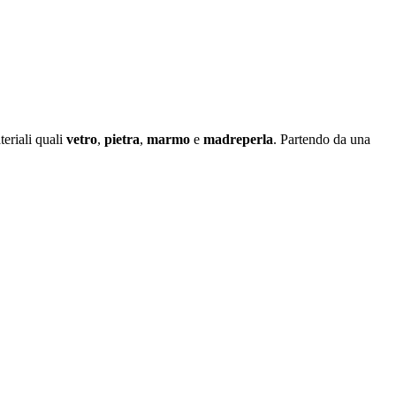
eriali quali
vetro
,
pietra
,
marmo
e
madreperla
. Partendo da una