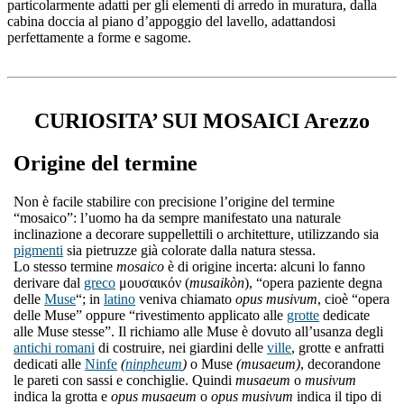
particolarmente adatti per gli elementi di arredo in muratura, dalla
cabina doccia al piano d’appoggio del lavello, adattandosi
perfettamente a forme e sagome.
CURIOSITA’ SUI MOSAICI Arezzo
Origine del termine
Non è facile stabilire con precisione l’origine del termine
“mosaico”: l’uomo ha da sempre manifestato una naturale
inclinazione a decorare suppellettili o architetture, utilizzando sia
pigmenti
sia pietruzze già colorate dalla natura stessa.
Lo stesso termine
mosaico
è di origine incerta: alcuni lo fanno
derivare dal
greco
μουσαικόν (
musaikòn
), “opera paziente degna
delle
Muse
“; in
latino
veniva chiamato
opus musivum
, cioè “opera
delle Muse” oppure “rivestimento applicato alle
grotte
dedicate
alle Muse stesse”. Il richiamo alle Muse è dovuto all’usanza degli
antichi romani
di costruire, nei giardini delle
ville
, grotte e anfratti
dedicati alle
Ninfe
(
ninpheum
)
o Muse
(musaeum)
, decorandone
le pareti con sassi e conchiglie. Quindi
musaeum
o
musivum
indica la grotta e
opus musaeum
o
opus musivum
indica il tipo di