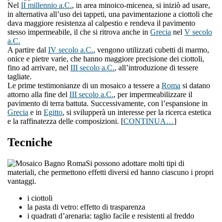
Nel
II millennio a.C.
, in area minoico-micenea, si iniziò ad usare,
in alternativa all’uso dei tappeti, una pavimentazione a ciottoli che
dava maggiore resistenza al calpestio e rendeva il pavimento
stesso impermeabile, il che si ritrova anche in
Grecia
nel
V secolo
a.C.
A partire dal
IV secolo a.C.
, vengono utilizzati cubetti di marmo,
onice e pietre varie, che hanno maggiore precisione dei ciottoli,
fino ad arrivare, nel
III secolo a.C.
, all’introduzione di tessere
tagliate.
Le prime testimonianze di un mosaico a tessere a
Roma
si datano
attorno alla fine del
III secolo a.C.
, per impermeabilizzare il
pavimento di terra battuta. Successivamente, con l’espansione in
Grecia
e in
Egitto
, si svilupperà un interesse per la ricerca estetica
e la raffinatezza delle composizioni. [
CONTINUA…
]
Tecniche
Si possono adottare molti tipi di
materiali, che permettono effetti diversi ed hanno ciascuno i propri
vantaggi.
i ciottoli
la pasta di vetro: effetto di trasparenza
i quadrati d’arenaria: taglio facile e resistenti al freddo