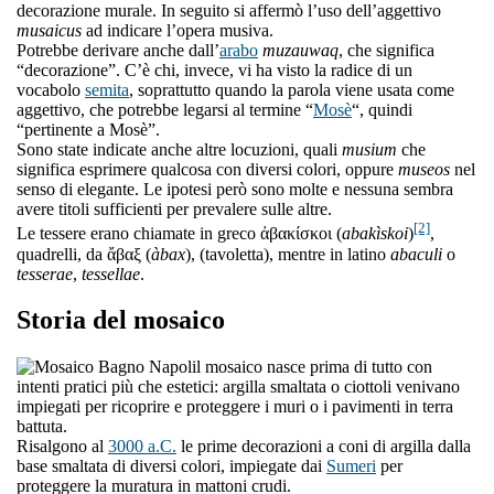
decorazione murale. In seguito si affermò l’uso dell’aggettivo
musaicus
ad indicare l’opera musiva.
Potrebbe derivare anche dall’
arabo
muzauwaq
, che significa
“decorazione”. C’è chi, invece, vi ha visto la radice di un
vocabolo
semita
, soprattutto quando la parola viene usata come
aggettivo, che potrebbe legarsi al termine “
Mosè
“, quindi
“pertinente a Mosè”.
Sono state indicate anche altre locuzioni, quali
musium
che
significa esprimere qualcosa con diversi colori, oppure
museos
nel
senso di elegante. Le ipotesi però sono molte e nessuna sembra
avere titoli sufficienti per prevalere sulle altre.
[2]
Le tessere erano chiamate in greco ἀβακίσκοι (
abakìskoi
)
,
quadrelli, da ἄβαξ (
àbax
), (tavoletta), mentre in latino
abaculi
o
tesserae
,
tessellae
.
Storia del mosaico
l mosaico nasce prima di tutto con
intenti pratici più che estetici: argilla smaltata o ciottoli venivano
impiegati per ricoprire e proteggere i muri o i pavimenti in terra
battuta.
Risalgono al
3000 a.C.
le prime decorazioni a coni di argilla dalla
base smaltata di diversi colori, impiegate dai
Sumeri
per
proteggere la muratura in mattoni crudi.