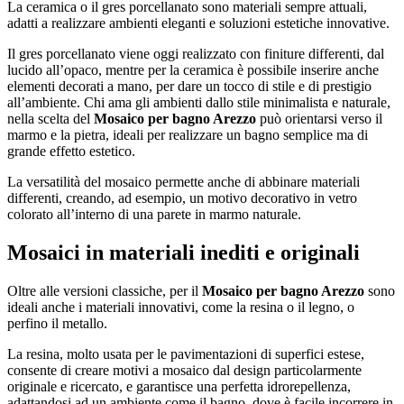
La ceramica o il gres porcellanato sono materiali sempre attuali,
adatti a realizzare ambienti eleganti e soluzioni estetiche innovative.
Il gres porcellanato viene oggi realizzato con finiture differenti, dal
lucido all’opaco, mentre per la ceramica è possibile inserire anche
elementi decorati a mano, per dare un tocco di stile e di prestigio
all’ambiente. Chi ama gli ambienti dallo stile minimalista e naturale,
nella scelta del
Mosaico per bagno Arezzo
può orientarsi verso il
marmo e la pietra, ideali per realizzare un bagno semplice ma di
grande effetto estetico.
La versatilità del mosaico permette anche di abbinare materiali
differenti, creando, ad esempio, un motivo decorativo in vetro
colorato all’interno di una parete in marmo naturale.
Mosaici in materiali inediti e originali
Oltre alle versioni classiche, per il
Mosaico per bagno Arezzo
sono
ideali anche i materiali innovativi, come la resina o il legno, o
perfino il metallo.
La resina, molto usata per le pavimentazioni di superfici estese,
consente di creare motivi a mosaico dal design particolarmente
originale e ricercato, e garantisce una perfetta idrorepellenza,
adattandosi ad un ambiente come il bagno, dove è facile incorrere in