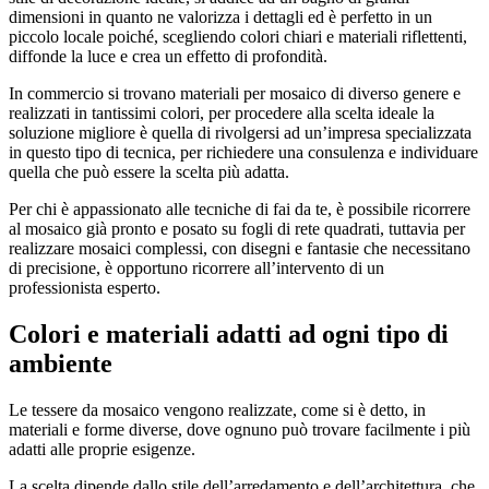
dimensioni in quanto ne valorizza i dettagli ed è perfetto in un
piccolo locale poiché, scegliendo colori chiari e materiali riflettenti,
diffonde la luce e crea un effetto di profondità.
In commercio si trovano materiali per mosaico di diverso genere e
realizzati in tantissimi colori, per procedere alla scelta ideale la
soluzione migliore è quella di rivolgersi ad un’impresa specializzata
in questo tipo di tecnica, per richiedere una consulenza e individuare
quella che può essere la scelta più adatta.
Per chi è appassionato alle tecniche di fai da te, è possibile ricorrere
al mosaico già pronto e posato su fogli di rete quadrati, tuttavia per
realizzare mosaici complessi, con disegni e fantasie che necessitano
di precisione, è opportuno ricorrere all’intervento di un
professionista esperto.
Colori e materiali adatti ad ogni tipo di
ambiente
Le tessere da mosaico vengono realizzate, come si è detto, in
materiali e forme diverse, dove ognuno può trovare facilmente i più
adatti alle proprie esigenze.
La scelta dipende dallo stile dell’arredamento e dell’architettura, che