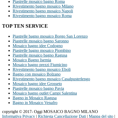
Piastrelle mosaico bagno Roma
Rivestimento bagno mosaico Milano
Rivestimento bagno mosaico Napoli
Rivestimento bagno mosaico Roma
TOP TEN SERVICE
Piastrelle bagno mosaico Borgo San Lorenzo
Piastrelle mosaico bagno Saronno
Mosaico bagno idee Codogno
Piastrelle bagno mosaico Piombino
Piastrelle mosaico bagno Ragusa
Mosaico Bagno Isernia
Mosaico bagno prezzi Fiumicino
Rivestimento bagno mosaico Eboli
Bagno con mosaico Bolzano
Rivestimento bagno mosaico Casalpusterlengo
Mosaico bagno idee Grosseto
Piastrelle mosaico bagno Pavia
Mosaico bagno outlet Campi Salentina
Bagno in Mosaico Ragusa
Bagno in Mosaico Venafro
copyright © 2017- Oggi MOSAICO BAGNO MILANO
Informativa Privacy
|
Richiesta Cancellazione Dati
|
Mappa del sito
|