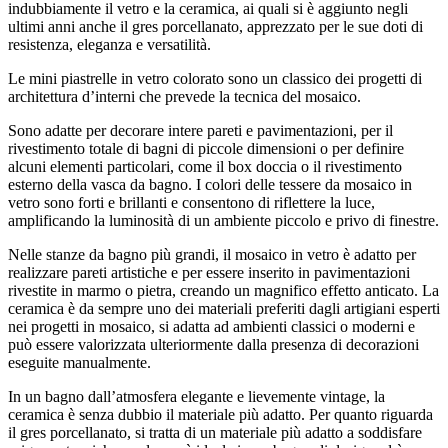
indubbiamente il vetro e la ceramica, ai quali si è aggiunto negli
ultimi anni anche il gres porcellanato, apprezzato per le sue doti di
resistenza, eleganza e versatilità.
Le mini piastrelle in vetro colorato sono un classico dei progetti di
architettura d’interni che prevede la tecnica del mosaico.
Sono adatte per decorare intere pareti e pavimentazioni, per il
rivestimento totale di bagni di piccole dimensioni o per definire
alcuni elementi particolari, come il box doccia o il rivestimento
esterno della vasca da bagno. I colori delle tessere da mosaico in
vetro sono forti e brillanti e consentono di riflettere la luce,
amplificando la luminosità di un ambiente piccolo e privo di finestre.
Nelle stanze da bagno più grandi, il mosaico in vetro è adatto per
realizzare pareti artistiche e per essere inserito in pavimentazioni
rivestite in marmo o pietra, creando un magnifico effetto anticato. La
ceramica è da sempre uno dei materiali preferiti dagli artigiani esperti
nei progetti in mosaico, si adatta ad ambienti classici o moderni e
può essere valorizzata ulteriormente dalla presenza di decorazioni
eseguite manualmente.
In un bagno dall’atmosfera elegante e lievemente vintage, la
ceramica è senza dubbio il materiale più adatto. Per quanto riguarda
il gres porcellanato, si tratta di un materiale più adatto a soddisfare