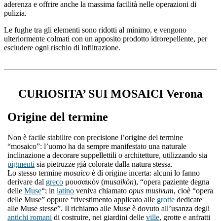
aderenza e offrire anche la massima facilità nelle operazioni di
pulizia.
Le fughe tra gli elementi sono ridotti al minimo, e vengono
ulteriormente colmati con un apposito prodotto idrorepellente, per
escludere ogni rischio di infiltrazione.
CURIOSITA’ SUI MOSAICI Verona
Origine del termine
Non è facile stabilire con precisione l’origine del termine
“mosaico”: l’uomo ha da sempre manifestato una naturale
inclinazione a decorare suppellettili o architetture, utilizzando sia
pigmenti
sia pietruzze già colorate dalla natura stessa.
Lo stesso termine
mosaico
è di origine incerta: alcuni lo fanno
derivare dal
greco
μουσαικόν (
musaikòn
), “opera paziente degna
delle
Muse
“; in
latino
veniva chiamato
opus musivum
, cioè “opera
delle Muse” oppure “rivestimento applicato alle
grotte
dedicate
alle Muse stesse”. Il richiamo alle Muse è dovuto all’usanza degli
antichi romani
di costruire, nei giardini delle
ville
, grotte e anfratti