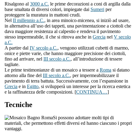
Risalgono al
3000 a.C.
le prime decorazioni a coni di argilla dalla
base smaltata di diversi colori, impiegate dai
Sumeri
per
proteggere la muratura in mattoni crudi.
Nel
II millennio a.C.
, in area minoico-micenea, si iniziò ad usare,
in alternativa all’uso dei tappeti, una pavimentazione a ciottoli che
dava maggiore resistenza al calpestio e rendeva il pavimento
stesso impermeabile, il che si ritrova anche in
Grecia
nel
V secolo
a.C.
A partire dal
IV secolo a.C.
, vengono utilizzati cubetti di marmo,
onice e pietre varie, che hanno maggiore precisione dei ciottoli,
fino ad arrivare, nel
III secolo a.C.
, all’introduzione di tessere
tagliate.
Le prime testimonianze di un mosaico a tessere a
Roma
si datano
attorno alla fine del
III secolo a.C.
, per impermeabilizzare il
pavimento di terra battuta. Successivamente, con l’espansione in
Grecia
e in
Egitto
, si svilupperà un interesse per la ricerca estetica
e la raffinatezza delle composizioni. [
CONTINUA…
]
Tecniche
Si possono adottare molti tipi di
materiali, che permettono effetti diversi ed hanno ciascuno i propri
vantaggi.