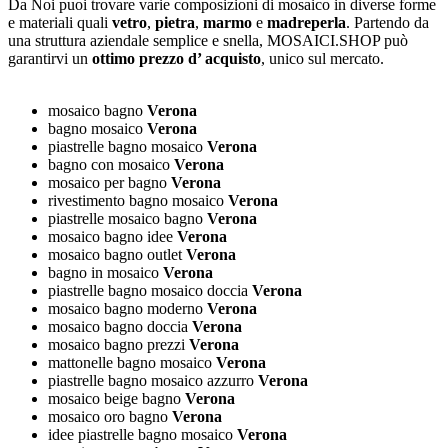
Da Noi puoi trovare varie composizioni di mosaico in diverse forme
e materiali quali
vetro
,
pietra
,
marmo
e
madreperla
. Partendo da
una struttura aziendale semplice e snella, MOSAICI.SHOP può
garantirvi un
ottimo prezzo d’ acquisto
, unico sul mercato.
mosaico bagno
Verona
bagno mosaico
Verona
piastrelle bagno mosaico
Verona
bagno con mosaico
Verona
mosaico per bagno
Verona
rivestimento bagno mosaico
Verona
piastrelle mosaico bagno
Verona
mosaico bagno idee
Verona
mosaico bagno outlet
Verona
bagno in mosaico
Verona
piastrelle bagno mosaico doccia
Verona
mosaico bagno moderno
Verona
mosaico bagno doccia
Verona
mosaico bagno prezzi
Verona
mattonelle bagno mosaico
Verona
piastrelle bagno mosaico azzurro
Verona
mosaico beige bagno
Verona
mosaico oro bagno
Verona
idee piastrelle bagno mosaico
Verona