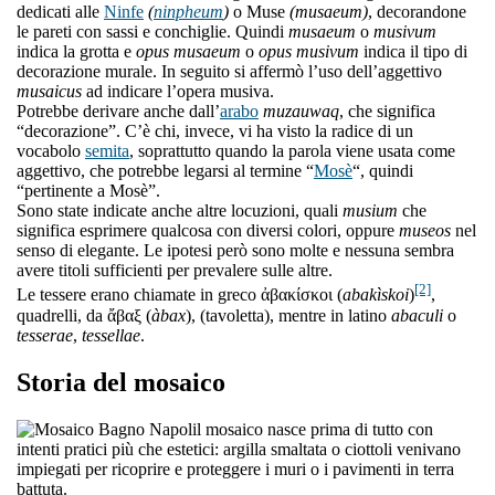
dedicati alle
Ninfe
(
ninpheum
)
o Muse
(musaeum)
, decorandone
le pareti con sassi e conchiglie. Quindi
musaeum
o
musivum
indica la grotta e
opus musaeum
o
opus musivum
indica il tipo di
decorazione murale. In seguito si affermò l’uso dell’aggettivo
musaicus
ad indicare l’opera musiva.
Potrebbe derivare anche dall’
arabo
muzauwaq
, che significa
“decorazione”. C’è chi, invece, vi ha visto la radice di un
vocabolo
semita
, soprattutto quando la parola viene usata come
aggettivo, che potrebbe legarsi al termine “
Mosè
“, quindi
“pertinente a Mosè”.
Sono state indicate anche altre locuzioni, quali
musium
che
significa esprimere qualcosa con diversi colori, oppure
museos
nel
senso di elegante. Le ipotesi però sono molte e nessuna sembra
avere titoli sufficienti per prevalere sulle altre.
[2]
Le tessere erano chiamate in greco ἀβακίσκοι (
abakìskoi
)
,
quadrelli, da ἄβαξ (
àbax
), (tavoletta), mentre in latino
abaculi
o
tesserae
,
tessellae
.
Storia del mosaico
l mosaico nasce prima di tutto con
intenti pratici più che estetici: argilla smaltata o ciottoli venivano
impiegati per ricoprire e proteggere i muri o i pavimenti in terra
battuta.