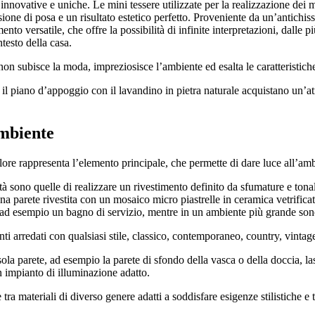
i innovative e uniche. Le mini tessere utilizzate per la realizzazione de
ne di posa e un risultato estetico perfetto. Proveniente da un’antichissima
nto versatile, che offre la possibilità di infinite interpretazioni, dalle 
testo della casa.
non subisce la moda, impreziosisce l’ambiente ed esalta le caratteristiche
, il piano d’appoggio con il lavandino in pietra naturale acquistano un’a
ambiente
lore rappresenta l’elemento principale, che permette di dare luce all’ambie
lità sono quelle di realizzare un rivestimento definito da sfumature e tonal
na parete rivestita con un mosaico micro piastrelle in ceramica vetrificat
ad esempio un bagno di servizio, mentre in un ambiente più grande sono 
 arredati con qualsiasi stile, classico, contemporaneo, country, vintage
a parete, ad esempio la parete di sfondo della vasca o della doccia, lasc
n impianto di illuminazione adatto.
tra materiali di diverso genere adatti a soddisfare esigenze stilistiche e t