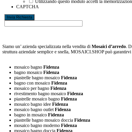
Utilizzando questo modulo accetti la memorizzazione 
CAPTCHA
Siamo un’ azienda specializzata nella vendita di
Mosaici d’arredo
. D
struttura aziendale semplice e snella, MOSAICI.SHOP può garantirv
mosaico bagno
Fidenza
bagno mosaico
Fidenza
piastrelle bagno mosaico
Fidenza
bagno con mosaico
Fidenza
mosaico per bagno
Fidenza
rivestimento bagno mosaico
Fidenza
piastrelle mosaico bagno
Fidenza
mosaico bagno idee
Fidenza
mosaico bagno outlet
Fidenza
bagno in mosaico
Fidenza
piastrelle bagno mosaico doccia
Fidenza
mosaico bagno moderno
Fidenza
mosaico bagno doccia
Fidenza