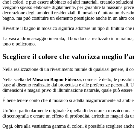
che i colori, e può essere abbinato ad altri materiali, creando soluzion
vengono spesso elaborate digitalmente, per garantire la massima precisio
decorazione degli ambienti residenziali, il mosaico è tuttora un rivestime
bagno, ma può costituire un elemento prestigioso anche in un altro con
Rivestire il bagno in mosaico significa adottare un tipo di finitura che 
La vasca idromassaggio interrata, il box doccia realizzato in muratura
tono o policromo.
Scegliere il colore che valorizza meglio l’
Nella realizzazione di un rivestimento murale di qualsiasi genere, il co
Nella scelta del
Mosaico Bagno Fidenza
, come si è detto, le possibi
base al disegno realizzato dal progettista e alle preferenze personali. U
dimensioni e magari privo di illuminazione naturale, quale può essere 
É bene tenere conto che il mosaico si adatta magnificamente ad ambienti
Un’idea particolarmente originale è quella di decorare a mosaico una sol
di scenografia e creare un effetto di profondità, arricchito magari da u
Oggi, oltre alla vastissima gamma di colori, è possibile scegliere anche 