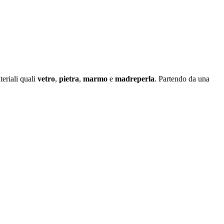
eriali quali
vetro
,
pietra
,
marmo
e
madreperla
. Partendo da una