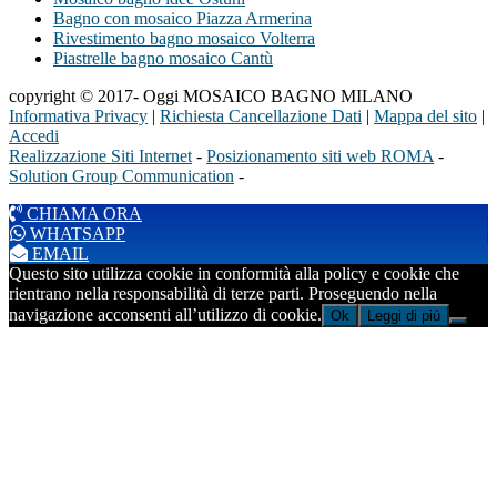
Bagno con mosaico Piazza Armerina
Rivestimento bagno mosaico Volterra
Piastrelle bagno mosaico Cantù
copyright © 2017- Oggi MOSAICO BAGNO MILANO
Informativa Privacy
|
Richiesta Cancellazione Dati
|
Mappa del sito
|
Accedi
Realizzazione Siti Internet
-
Posizionamento siti web ROMA
-
Solution Group Communication
-
CHIAMA ORA
WHATSAPP
EMAIL
Questo sito utilizza cookie in conformità alla policy e cookie che
rientrano nella responsabilità di terze parti. Proseguendo nella
navigazione acconsenti all’utilizzo di cookie.
Ok
Leggi di più