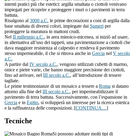
intenti pratici più che estetici: argilla smaltata o ciottoli venivano
impiegati per ricoprire e proteggere i muri o i pavimenti in terra
battuta.
Risalgono al
3000 a.C.
le prime decorazioni a coni di argilla dalla
base smaltata di diversi colori, impiegate dai
Sumeri
per
proteggere la muratura in mattoni crudi.
Nel
II millennio a.C.
, in area minoico-micenea, si iniziò ad usare,
in alternativa all’uso dei tappeti, una pavimentazione a ciottoli che
dava maggiore resistenza al calpestio e rendeva il pavimento
stesso impermeabile, il che si ritrova anche in
Grecia
nel
V secolo
a.C.
A partire dal
IV secolo a.C.
, vengono utilizzati cubetti di marmo,
onice e pietre varie, che hanno maggiore precisione dei ciottoli,
fino ad arrivare, nel
III secolo a.C.
, all’introduzione di tessere
tagliate.
Le prime testimonianze di un mosaico a tessere a
Roma
si datano
attorno alla fine del
III secolo a.C.
, per impermeabilizzare il
pavimento di terra battuta. Successivamente, con l’espansione in
Grecia
e in
Egitto
, si svilupperà un interesse per la ricerca estetica
e la raffinatezza delle composizioni. [
CONTINUA…
]
Tecniche
Si possono adottare molti tipi di