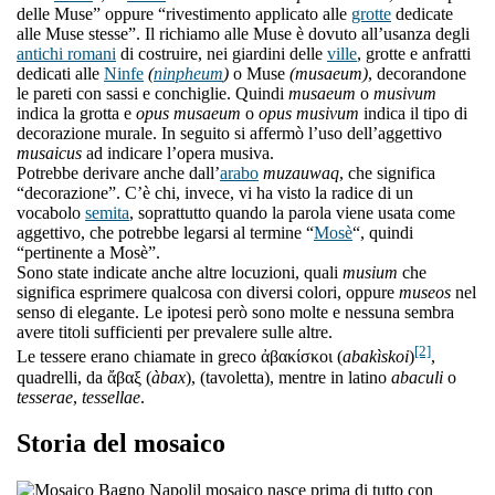
delle Muse” oppure “rivestimento applicato alle
grotte
dedicate
alle Muse stesse”. Il richiamo alle Muse è dovuto all’usanza degli
antichi romani
di costruire, nei giardini delle
ville
, grotte e anfratti
dedicati alle
Ninfe
(
ninpheum
)
o Muse
(musaeum)
, decorandone
le pareti con sassi e conchiglie. Quindi
musaeum
o
musivum
indica la grotta e
opus musaeum
o
opus musivum
indica il tipo di
decorazione murale. In seguito si affermò l’uso dell’aggettivo
musaicus
ad indicare l’opera musiva.
Potrebbe derivare anche dall’
arabo
muzauwaq
, che significa
“decorazione”. C’è chi, invece, vi ha visto la radice di un
vocabolo
semita
, soprattutto quando la parola viene usata come
aggettivo, che potrebbe legarsi al termine “
Mosè
“, quindi
“pertinente a Mosè”.
Sono state indicate anche altre locuzioni, quali
musium
che
significa esprimere qualcosa con diversi colori, oppure
museos
nel
senso di elegante. Le ipotesi però sono molte e nessuna sembra
avere titoli sufficienti per prevalere sulle altre.
[2]
Le tessere erano chiamate in greco ἀβακίσκοι (
abakìskoi
)
,
quadrelli, da ἄβαξ (
àbax
), (tavoletta), mentre in latino
abaculi
o
tesserae
,
tessellae
.
Storia del mosaico
l mosaico nasce prima di tutto con