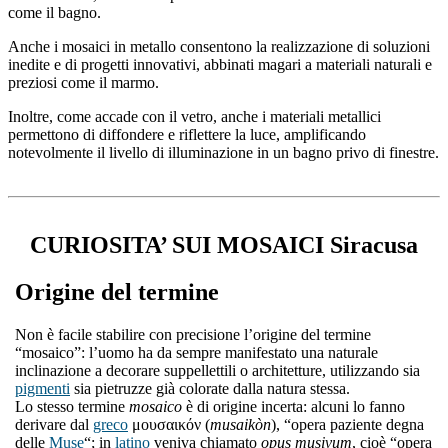
come il bagno.
Anche i mosaici in metallo consentono la realizzazione di soluzioni
inedite e di progetti innovativi, abbinati magari a materiali naturali e
preziosi come il marmo.
Inoltre, come accade con il vetro, anche i materiali metallici
permettono di diffondere e riflettere la luce, amplificando
notevolmente il livello di illuminazione in un bagno privo di finestre.
CURIOSITA’ SUI MOSAICI Siracusa
Origine del termine
Non è facile stabilire con precisione l’origine del termine
“mosaico”: l’uomo ha da sempre manifestato una naturale
inclinazione a decorare suppellettili o architetture, utilizzando sia
pigmenti
sia pietruzze già colorate dalla natura stessa.
Lo stesso termine
mosaico
è di origine incerta: alcuni lo fanno
derivare dal
greco
μουσαικόν (
musaikòn
), “opera paziente degna
delle
Muse
“; in
latino
veniva chiamato
opus musivum
, cioè “opera