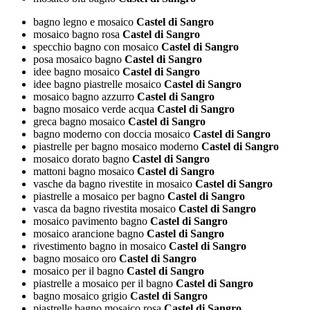
bagno legno e mosaico
Castel di Sangro
mosaico bagno rosa
Castel di Sangro
specchio bagno con mosaico
Castel di Sangro
posa mosaico bagno
Castel di Sangro
idee bagno mosaico
Castel di Sangro
idee bagno piastrelle mosaico
Castel di Sangro
mosaico bagno azzurro
Castel di Sangro
bagno mosaico verde acqua
Castel di Sangro
greca bagno mosaico
Castel di Sangro
bagno moderno con doccia mosaico
Castel di Sangro
piastrelle per bagno mosaico moderno
Castel di Sangro
mosaico dorato bagno
Castel di Sangro
mattoni bagno mosaico
Castel di Sangro
vasche da bagno rivestite in mosaico
Castel di Sangro
piastrelle a mosaico per bagno
Castel di Sangro
vasca da bagno rivestita mosaico
Castel di Sangro
mosaico pavimento bagno
Castel di Sangro
mosaico arancione bagno
Castel di Sangro
rivestimento bagno in mosaico
Castel di Sangro
bagno mosaico oro
Castel di Sangro
mosaico per il bagno
Castel di Sangro
piastrelle a mosaico per il bagno
Castel di Sangro
bagno mosaico grigio
Castel di Sangro
piastrelle bagno mosaico rosa
Castel di Sangro