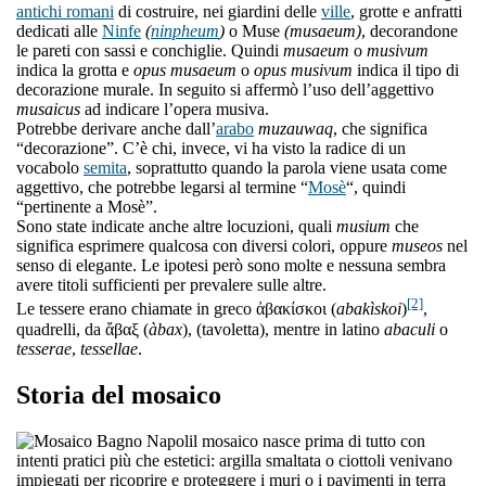
antichi romani
di costruire, nei giardini delle
ville
, grotte e anfratti
dedicati alle
Ninfe
(
ninpheum
)
o Muse
(musaeum)
, decorandone
le pareti con sassi e conchiglie. Quindi
musaeum
o
musivum
indica la grotta e
opus musaeum
o
opus musivum
indica il tipo di
decorazione murale. In seguito si affermò l’uso dell’aggettivo
musaicus
ad indicare l’opera musiva.
Potrebbe derivare anche dall’
arabo
muzauwaq
, che significa
“decorazione”. C’è chi, invece, vi ha visto la radice di un
vocabolo
semita
, soprattutto quando la parola viene usata come
aggettivo, che potrebbe legarsi al termine “
Mosè
“, quindi
“pertinente a Mosè”.
Sono state indicate anche altre locuzioni, quali
musium
che
significa esprimere qualcosa con diversi colori, oppure
museos
nel
senso di elegante. Le ipotesi però sono molte e nessuna sembra
avere titoli sufficienti per prevalere sulle altre.
[2]
Le tessere erano chiamate in greco ἀβακίσκοι (
abakìskoi
)
,
quadrelli, da ἄβαξ (
àbax
), (tavoletta), mentre in latino
abaculi
o
tesserae
,
tessellae
.
Storia del mosaico
l mosaico nasce prima di tutto con
intenti pratici più che estetici: argilla smaltata o ciottoli venivano
impiegati per ricoprire e proteggere i muri o i pavimenti in terra