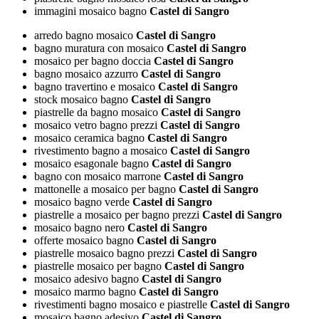
immagini mosaico bagno
Castel di Sangro
arredo bagno mosaico
Castel di Sangro
bagno muratura con mosaico
Castel di Sangro
mosaico per bagno doccia
Castel di Sangro
bagno mosaico azzurro
Castel di Sangro
bagno travertino e mosaico
Castel di Sangro
stock mosaico bagno
Castel di Sangro
piastrelle da bagno mosaico
Castel di Sangro
mosaico vetro bagno prezzi
Castel di Sangro
mosaico ceramica bagno
Castel di Sangro
rivestimento bagno a mosaico
Castel di Sangro
mosaico esagonale bagno
Castel di Sangro
bagno con mosaico marrone
Castel di Sangro
mattonelle a mosaico per bagno
Castel di Sangro
mosaico bagno verde
Castel di Sangro
piastrelle a mosaico per bagno prezzi
Castel di Sangro
mosaico bagno nero
Castel di Sangro
offerte mosaico bagno
Castel di Sangro
piastrelle mosaico bagno prezzi
Castel di Sangro
piastrelle mosaico per bagno
Castel di Sangro
mosaico adesivo bagno
Castel di Sangro
mosaico marmo bagno
Castel di Sangro
rivestimenti bagno mosaico e piastrelle
Castel di Sangro
mosaico bagno adesivo
Castel di Sangro