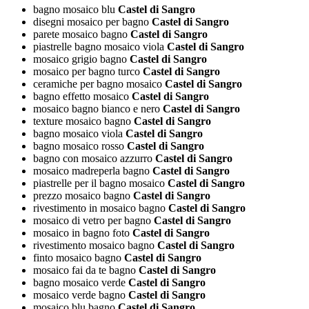
bagno mosaico blu
Castel di Sangro
disegni mosaico per bagno
Castel di Sangro
parete mosaico bagno
Castel di Sangro
piastrelle bagno mosaico viola
Castel di Sangro
mosaico grigio bagno
Castel di Sangro
mosaico per bagno turco
Castel di Sangro
ceramiche per bagno mosaico
Castel di Sangro
bagno effetto mosaico
Castel di Sangro
mosaico bagno bianco e nero
Castel di Sangro
texture mosaico bagno
Castel di Sangro
bagno mosaico viola
Castel di Sangro
bagno mosaico rosso
Castel di Sangro
bagno con mosaico azzurro
Castel di Sangro
mosaico madreperla bagno
Castel di Sangro
piastrelle per il bagno mosaico
Castel di Sangro
prezzo mosaico bagno
Castel di Sangro
rivestimento in mosaico bagno
Castel di Sangro
mosaico di vetro per bagno
Castel di Sangro
mosaico in bagno foto
Castel di Sangro
rivestimento mosaico bagno
Castel di Sangro
finto mosaico bagno
Castel di Sangro
mosaico fai da te bagno
Castel di Sangro
bagno mosaico verde
Castel di Sangro
mosaico verde bagno
Castel di Sangro
mosaico blu bagno
Castel di Sangro