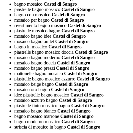
bagno mosaico
Castel di Sangro
piastrelle bagno mosaico
Castel di Sangro
bagno con mosaico
Castel di Sangro
mosaico per bagno
Castel di Sangro
rivestimento bagno mosaico
Castel di Sangro
piastrelle mosaico bagno
Castel di Sangro
mosaico bagno idee
Castel di Sangro
mosaico bagno outlet
Castel di Sangro
bagno in mosaico
Castel di Sangro
piastrelle bagno mosaico doccia
Castel di Sangro
mosaico bagno moderno
Castel di Sangro
mosaico bagno doccia
Castel di Sangro
mosaico bagno prezzi
Castel di Sangro
mattonelle bagno mosaico
Castel di Sangro
piastrelle bagno mosaico azzurro
Castel di Sangro
mosaico beige bagno
Castel di Sangro
mosaico oro bagno
Castel di Sangro
idee piastrelle bagno mosaico
Castel di Sangro
mosaico azzurro bagno
Castel di Sangro
piastrelle finto mosaico bagno
Castel di Sangro
mosaico bagno bianco
Castel di Sangro
bagno mosaico marrone
Castel di Sangro
bagno moderno mosaico
Castel di Sangro
striscia di mosaico in bagno
Castel di Sangro