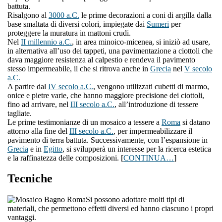
battuta.
Risalgono al
3000 a.C.
le prime decorazioni a coni di argilla dalla
base smaltata di diversi colori, impiegate dai
Sumeri
per
proteggere la muratura in mattoni crudi.
Nel
II millennio a.C.
, in area minoico-micenea, si iniziò ad usare,
in alternativa all’uso dei tappeti, una pavimentazione a ciottoli che
dava maggiore resistenza al calpestio e rendeva il pavimento
stesso impermeabile, il che si ritrova anche in
Grecia
nel
V secolo
a.C.
A partire dal
IV secolo a.C.
, vengono utilizzati cubetti di marmo,
onice e pietre varie, che hanno maggiore precisione dei ciottoli,
fino ad arrivare, nel
III secolo a.C.
, all’introduzione di tessere
tagliate.
Le prime testimonianze di un mosaico a tessere a
Roma
si datano
attorno alla fine del
III secolo a.C.
, per impermeabilizzare il
pavimento di terra battuta. Successivamente, con l’espansione in
Grecia
e in
Egitto
, si svilupperà un interesse per la ricerca estetica
e la raffinatezza delle composizioni. [
CONTINUA…
]
Tecniche
Si possono adottare molti tipi di
materiali, che permettono effetti diversi ed hanno ciascuno i propri
vantaggi.