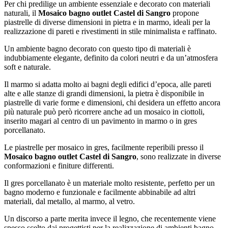
Per chi predilige un ambiente essenziale e decorato con materiali
naturali, il
Mosaico bagno outlet Castel di Sangro
propone
piastrelle di diverse dimensioni in pietra e in marmo, ideali per la
realizzazione di pareti e rivestimenti in stile minimalista e raffinato.
Un ambiente bagno decorato con questo tipo di materiali è
indubbiamente elegante, definito da colori neutri e da un’atmosfera
soft e naturale.
Il marmo si adatta molto ai bagni degli edifici d’epoca, alle pareti
alte e alle stanze di grandi dimensioni, la pietra è disponibile in
piastrelle di varie forme e dimensioni, chi desidera un effetto ancora
più naturale può però ricorrere anche ad un mosaico in ciottoli,
inserito magari al centro di un pavimento in marmo o in gres
porcellanato.
Le piastrelle per mosaico in gres, facilmente reperibili presso il
Mosaico bagno outlet Castel di Sangro
, sono realizzate in diverse
conformazioni e finiture differenti.
Il gres porcellanato è un materiale molto resistente, perfetto per un
bagno moderno e funzionale e facilmente abbinabile ad altri
materiali, dal metallo, al marmo, al vetro.
Un discorso a parte merita invece il legno, che recentemente viene
spesso scelto dai progettisti per la realizzazione di ambienti bagno