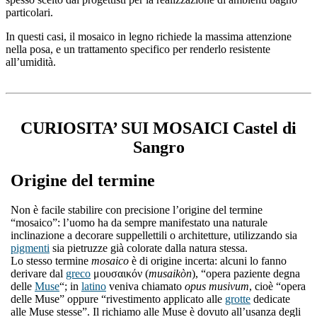
particolari.
In questi casi, il mosaico in legno richiede la massima attenzione
nella posa, e un trattamento specifico per renderlo resistente
all’umidità.
CURIOSITA’ SUI MOSAICI Castel di
Sangro
Origine del termine
Non è facile stabilire con precisione l’origine del termine
“mosaico”: l’uomo ha da sempre manifestato una naturale
inclinazione a decorare suppellettili o architetture, utilizzando sia
pigmenti
sia pietruzze già colorate dalla natura stessa.
Lo stesso termine
mosaico
è di origine incerta: alcuni lo fanno
derivare dal
greco
μουσαικόν (
musaikòn
), “opera paziente degna
delle
Muse
“; in
latino
veniva chiamato
opus musivum
, cioè “opera
delle Muse” oppure “rivestimento applicato alle
grotte
dedicate
alle Muse stesse”. Il richiamo alle Muse è dovuto all’usanza degli