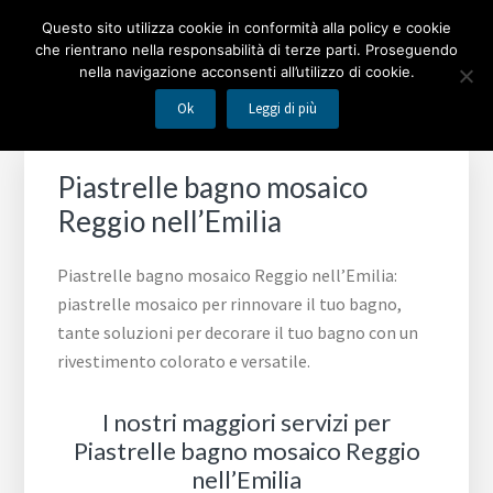
Passa
Passa
Passa
MOSAICO BAGNO
Questo sito utilizza cookie in conformità alla policy e cookie
alla
al
al
che rientrano nella responsabilità di terze parti. Proseguendo
navigazione
contenuto
piè
nella navigazione acconsenti all’utilizzo di cookie.
Piastrelle mosaico per rinnovare il tuo bagno
primaria
principale
di
Ok
Leggi di più
pagina
Piastrelle bagno mosaico
Reggio nell’Emilia
Piastrelle bagno mosaico Reggio nell’Emilia:
piastrelle mosaico per rinnovare il tuo bagno,
tante soluzioni per decorare il tuo bagno con un
rivestimento colorato e versatile.
I nostri maggiori servizi per
Piastrelle bagno mosaico Reggio
nell’Emilia