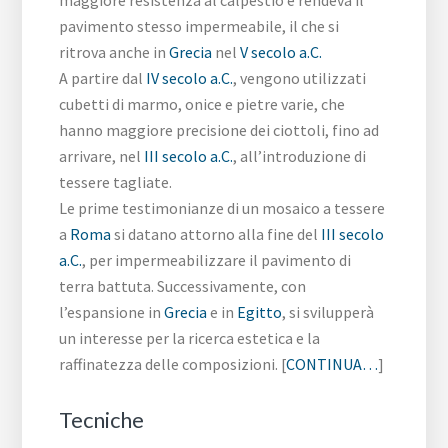
maggiore resistenza al calpestio e rendeva il
pavimento stesso impermeabile, il che si
ritrova anche in
Grecia
nel
V secolo a.C.
A partire dal
IV secolo a.C.
, vengono utilizzati
cubetti di marmo, onice e pietre varie, che
hanno maggiore precisione dei ciottoli, fino ad
arrivare, nel
III secolo a.C.
, all’introduzione di
tessere tagliate.
Le prime testimonianze di un mosaico a tessere
a
Roma
si datano attorno alla fine del
III secolo
a.C.
, per impermeabilizzare il pavimento di
terra battuta. Successivamente, con
l’espansione in
Grecia
e in
Egitto
, si svilupperà
un interesse per la ricerca estetica e la
raffinatezza delle composizioni. [
CONTINUA…
]
Tecniche