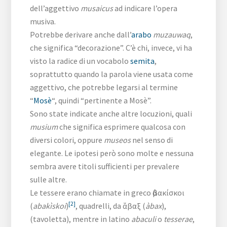
dell’aggettivo
musaicus
ad indicare l’opera
musiva.
Potrebbe derivare anche dall’
arabo
muzauwaq
,
che significa “decorazione”. C’è chi, invece, vi ha
visto la radice di un vocabolo
semita
,
soprattutto quando la parola viene usata come
aggettivo, che potrebbe legarsi al termine
“
Mosè
“, quindi “pertinente a Mosè”.
Sono state indicate anche altre locuzioni, quali
musium
che significa esprimere qualcosa con
diversi colori, oppure
museos
nel senso di
elegante. Le ipotesi però sono molte e nessuna
sembra avere titoli sufficienti per prevalere
sulle altre.
Le tessere erano chiamate in greco ἀβακίσκοι
[2]
(
abakìskoi
)
, quadrelli, da ἄβαξ (
àbax
),
(tavoletta), mentre in latino
abaculi
o
tesserae
,