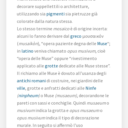
decorare suppellettili o architetture,
utilizzando sia
pigmenti
sia pietruzze già
colorate dalla natura stessa.
Lo stesso termine
mosaico
è di origine incerta:
alcuni lo fanno derivare dal
greco
μουσαικόν
(
musaikòn
), “opera paziente degna delle
Muse
“;
in
latino
veniva chiamato
opus musivum
, cioè
“opera delle Muse” oppure “rivestimento
applicato alle
grotte
dedicate alle Muse stesse”.
Il richiamo alle Muse è dovuto all’usanza degli
antichi romani
di costruire, nei giardini delle
ville
, grotte e anfratti dedicati alle
Ninfe
(
ninpheum
)
o Muse
(musaeum)
, decorandone le
pareti con sassi e conchiglie. Quindi
musaeum
o
musivum
indica la grotta e
opus musaeum
o
opus musivum
indica il tipo di decorazione
murale. In seguito si affermò l’uso