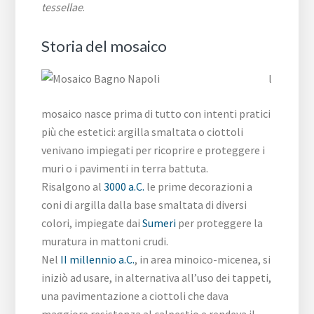
tessellae
.
Storia del mosaico
l
mosaico nasce prima di tutto con intenti pratici
più che estetici: argilla smaltata o ciottoli
venivano impiegati per ricoprire e proteggere i
muri o i pavimenti in terra battuta.
Risalgono al
3000 a.C.
le prime decorazioni a
coni di argilla dalla base smaltata di diversi
colori, impiegate dai
Sumeri
per proteggere la
muratura in mattoni crudi.
Nel
II millennio a.C.
, in area minoico-micenea, si
iniziò ad usare, in alternativa all’uso dei tappeti,
una pavimentazione a ciottoli che dava