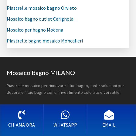
Piastrelle mosaico bagno Orvieto
Mosaico bagno outlet Cerignola
Mosaico per bagno Modena
Piastrelle bagno mosaico Moncalieri
Footer
Mosaico Bagno MILANO
Piastrelle mosaico per rinnovare il tuo bagno, tante soluzioni per
decorare il tuo bagno con un rivestimento colorato e versatile.
INDIRIZZO:
Via Giovanni da Udine 34
20156 Milano MI
CHIAMA ORA
WHATSAPP
EMAIL
CONTATTI: