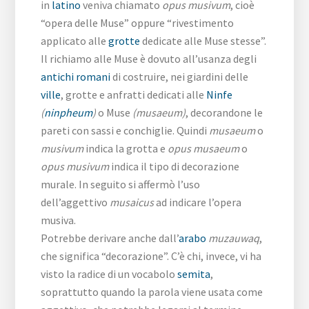
in
latino
veniva chiamato
opus musivum
, cioè
“opera delle Muse” oppure “rivestimento
applicato alle
grotte
dedicate alle Muse stesse”.
Il richiamo alle Muse è dovuto all’usanza degli
antichi romani
di costruire, nei giardini delle
ville
, grotte e anfratti dedicati alle
Ninfe
(
ninpheum
)
o Muse
(musaeum)
, decorandone le
pareti con sassi e conchiglie. Quindi
musaeum
o
musivum
indica la grotta e
opus musaeum
o
opus musivum
indica il tipo di decorazione
murale. In seguito si affermò l’uso
dell’aggettivo
musaicus
ad indicare l’opera
musiva.
Potrebbe derivare anche dall’
arabo
muzauwaq
,
che significa “decorazione”. C’è chi, invece, vi ha
visto la radice di un vocabolo
semita
,
soprattutto quando la parola viene usata come