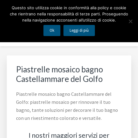
Passa
Passa
MOSAICO BAGNO
Questo sito utilizza cookie in conformità alla policy e cookie
al
al
che rientrano nella responsabilità di terze parti. Proseguendo
contenuto
piè
nella navigazione acconsenti all’utilizzo di cookie.
Piastrelle mosaico per rinnovare il tuo bagno
principale
di
Ok
Leggi di più
Menu
pagina
Piastrelle mosaico bagno
Castellammare del Golfo
Piastrelle mosaico bagno Castellammare del
Golfo: piastrelle mosaico per rinnovare il tuo
bagno, tante soluzioni per decorare il tuo bagno
con un rivestimento colorato e versatile.
I nostri maggiori servizi per