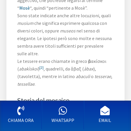
aggettivo, che potrebbe legarsi al termine
“
Mosè
“, quindi “pertinente a Mosè”.
Sono state indicate anche altre locuzioni, quali
musium
che significa esprimere qualcosa con
diversi colori, oppure
museos
nel senso di
elegante. Le ipotesi però sono molte e nessuna
sembra avere titoli sufficienti per prevalere
sulle altre.
Le tessere erano chiamate in greco ἀβακίσκοι
[2]
(
abakìskoi
)
, quadrelli, da ἄβαξ (
àbax
),
(tavoletta), mentre in latino
abaculi
o
tesserae
,
tessellae
.
Storia del mosaico
l
CHIAMA ORA
WHATSAPP
EMAIL