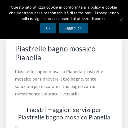
Passa
Passa
Passa
MOSAICO BAGNO
Questo sito utilizza cookie in conformità alla policy e cookie
alla
al
al
che rientrano nella responsabilità di terze parti. Proseguendo
navigazione
contenuto
piè
nella navigazione acconsenti all’utilizzo di cookie.
Piastrelle mosaico per rinnovare il tuo bagno
primaria
principale
di
Ok
Leggi di più
pagina
Piastrelle bagno mosaico
Pianella
Piastrelle bagno mosaico Pianella: piastrelle
mosaico per rinnovare il tuo bagno, tante
soluzioni per decorare il tuo bagno con un
rivestimento colorato e versatile.
I nostri maggiori servizi per
Piastrelle bagno mosaico Pianella