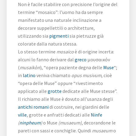
Non è facile stabilire con precisione l’origine del
termine “mosaico”: l’uomo ha da sempre
manifestato una naturale inclinazione a
decorare suppellettili o architetture,
utilizzando sia
pigmenti
sia pietruzze già
colorate dalla natura stessa.
Lo stesso termine
mosaico
è di origine incerta:
alcuni lo fanno derivare dal
greco
μουσαικόν
(
musaikòn
), “opera paziente degna delle
Muse
“;
in
latino
veniva chiamato
opus musivum
, cioè
“opera delle Muse” oppure “rivestimento
applicato alle
grotte
dedicate alle Muse stesse”.
Il richiamo alle Muse è dovuto all’usanza degli
antichi romani
di costruire, nei giardini delle
ville
, grotte e anfratti dedicati alle
Ninfe
(
ninpheum
)
o Muse
(musaeum)
, decorandone le
pareti con sassi e conchiglie. Quindi
musaeum
o