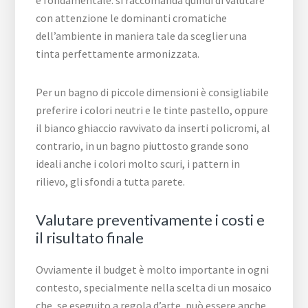
è fondamentale: si raccomanda quindi di valutare
con attenzione le dominanti cromatiche
dell’ambiente in maniera tale da sceglier una
tinta perfettamente armonizzata.
Per un bagno di piccole dimensioni è consigliabile
preferire i colori neutri e le tinte pastello, oppure
il bianco ghiaccio ravvivato da inserti policromi, al
contrario, in un bagno piuttosto grande sono
ideali anche i colori molto scuri, i pattern in
rilievo, gli sfondi a tutta parete.
Valutare preventivamente i costi e
il risultato finale
Ovviamente il budget è molto importante in ogni
contesto, specialmente nella scelta di un mosaico
che, se eseguito a regola d’arte, può essere anche