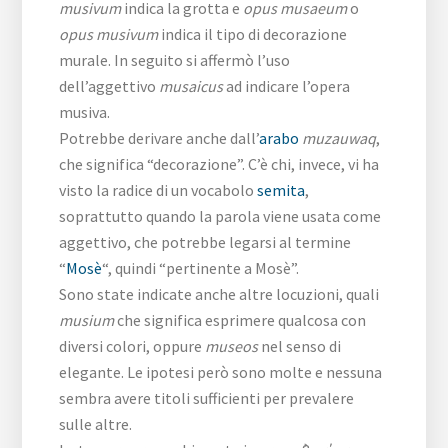
musivum
indica la grotta e
opus musaeum
o
opus musivum
indica il tipo di decorazione
murale. In seguito si affermò l’uso
dell’aggettivo
musaicus
ad indicare l’opera
musiva.
Potrebbe derivare anche dall’
arabo
muzauwaq
,
che significa “decorazione”. C’è chi, invece, vi ha
visto la radice di un vocabolo
semita
,
soprattutto quando la parola viene usata come
aggettivo, che potrebbe legarsi al termine
“
Mosè
“, quindi “pertinente a Mosè”.
Sono state indicate anche altre locuzioni, quali
musium
che significa esprimere qualcosa con
diversi colori, oppure
museos
nel senso di
elegante. Le ipotesi però sono molte e nessuna
sembra avere titoli sufficienti per prevalere
sulle altre.