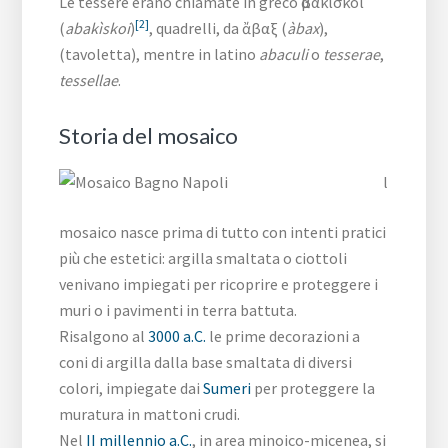
Le tessere erano chiamate in greco ἀβακίσκοι
[2]
(
abakìskoi
)
, quadrelli, da ἄβαξ (
àbax
),
(tavoletta), mentre in latino
abaculi
o
tesserae
,
tessellae
.
Storia del mosaico
l
mosaico nasce prima di tutto con intenti pratici
più che estetici: argilla smaltata o ciottoli
venivano impiegati per ricoprire e proteggere i
muri o i pavimenti in terra battuta.
Risalgono al
3000 a.C.
le prime decorazioni a
coni di argilla dalla base smaltata di diversi
colori, impiegate dai
Sumeri
per proteggere la
muratura in mattoni crudi.
Nel
II millennio a.C.
, in area minoico-micenea, si