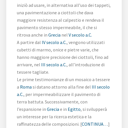
iniziò ad usare, in alternativa all’uso dei tappeti,
una pavimentazione a ciottoli che dava
maggiore resistenza al calpestio e rendeva il
pavimento stesso impermeabile, il che si
ritrova anche in
Grecia
nel
V secolo a.C.
A partire dal
IV secolo a.C.
, vengono utilizzati
cubetti di marmo, onice e pietre varie, che
hanno maggiore precisione dei ciottoli, fino ad
arrivare, nel
III secolo a.C.
, all’introduzione di
tessere tagliate.
Le prime testimonianze di un mosaico a tessere
a
Roma
si datano attorno alla fine del
III secolo
a.C.
, per impermeabilizzare il pavimento di
terra battuta. Successivamente, con
l’espansione in
Grecia
e in
Egitto
, si svilupperà
un interesse per la ricerca estetica e la
raffinatezza delle composizioni. [
CONTINUA…
]