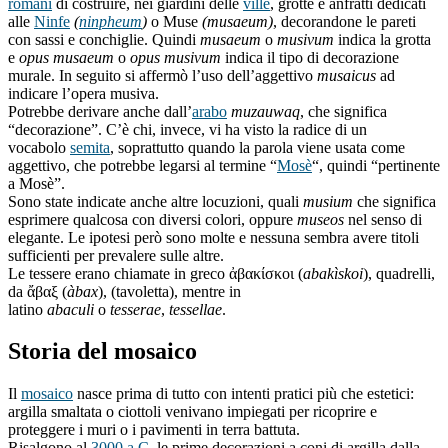
romani
di costruire, nei giardini delle
ville
, grotte e anfratti dedicati
alle
Ninfe
(
ninpheum
)
o Muse
(musaeum)
, decorandone le pareti
con sassi e conchiglie. Quindi
musaeum
o
musivum
indica la grotta
e
opus musaeum
o
opus musivum
indica il tipo di decorazione
murale. In seguito si affermò l’uso dell’aggettivo
musaicus
ad
indicare l’opera musiva.
Potrebbe derivare anche dall’
arabo
muzauwaq
, che significa
“decorazione”. C’è chi, invece, vi ha visto la radice di un
vocabolo
semita
, soprattutto quando la parola viene usata come
aggettivo, che potrebbe legarsi al termine “
Mosè
“, quindi “pertinente
a Mosè”.
Sono state indicate anche altre locuzioni, quali
musium
che significa
esprimere qualcosa con diversi colori, oppure
museos
nel senso di
elegante. Le ipotesi però sono molte e nessuna sembra avere titoli
sufficienti per prevalere sulle altre.
Le tessere erano chiamate in greco ἀβακίσκοι (
abakìskoi
), quadrelli,
da ἄβαξ (
àbax
), (tavoletta), mentre in
latino
abaculi
o
tesserae
,
tessellae
.
Storia del mosaico
Il
mosaico
nasce prima di tutto con intenti pratici più che estetici:
argilla smaltata o ciottoli venivano impiegati per ricoprire e
proteggere i muri o i pavimenti in terra battuta.
Risalgono al
3000 a.C.
le prime decorazioni a coni di argilla dalla