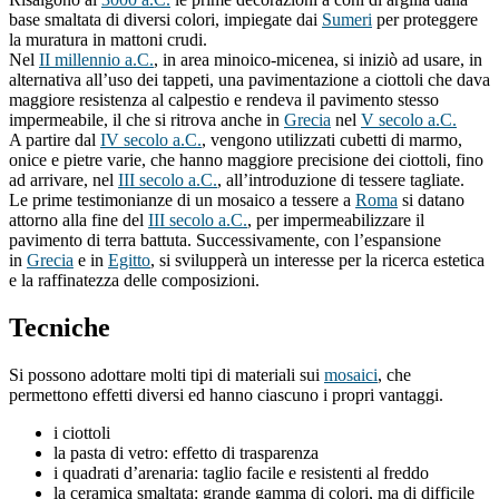
base smaltata di diversi colori, impiegate dai
Sumeri
per proteggere
la muratura in mattoni crudi.
Nel
II millennio a.C.
, in area minoico-micenea, si iniziò ad usare, in
alternativa all’uso dei tappeti, una pavimentazione a ciottoli che dava
maggiore resistenza al calpestio e rendeva il pavimento stesso
impermeabile, il che si ritrova anche in
Grecia
nel
V secolo a.C.
A partire dal
IV secolo a.C.
, vengono utilizzati cubetti di marmo,
onice e pietre varie, che hanno maggiore precisione dei ciottoli, fino
ad arrivare, nel
III secolo a.C.
, all’introduzione di tessere tagliate.
Le prime testimonianze di un mosaico a tessere a
Roma
si datano
attorno alla fine del
III secolo a.C.
, per impermeabilizzare il
pavimento di terra battuta. Successivamente, con l’espansione
in
Grecia
e in
Egitto
, si svilupperà un interesse per la ricerca estetica
e la raffinatezza delle composizioni.
Tecniche
Si possono adottare molti tipi di materiali sui
mosaici
, che
permettono effetti diversi ed hanno ciascuno i propri vantaggi.
i ciottoli
la pasta di vetro: effetto di trasparenza
i quadrati d’arenaria: taglio facile e resistenti al freddo
la ceramica smaltata: grande gamma di colori, ma di difficile