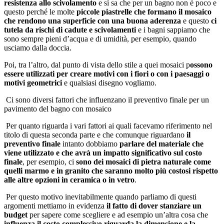
resistenza allo scivolamento
e si sa che per un bagno non è poco e
questo perché le molte
piccole piastrelle che formano il mosaico
che rendono una superficie con una buona aderenza
e questo
ci
tutela da rischi di cadute e scivolamenti
e i bagni sappiamo che
sono sempre pieni d’acqua e di umidità, per esempio, quando
usciamo dalla doccia.
Poi, tra l’altro, dal punto di vista dello stile a quei mosaici p
ossono
essere utilizzati per creare motivi con i fiori o con i paesaggi o
motivi geometrici
e qualsiasi disegno vogliamo.
Ci sono diversi fattori che influenzano il preventivo finale per un
pavimento del bagno con mosaico
Per quanto riguarda i vari fattori ai quali facevamo riferimento nel
titolo di questa seconda parte e che comunque riguardano
il
preventivo finale
intanto dobbiamo
parlare del materiale che
viene utilizzato e che avrà un impatto significativo sul costo
finale
, per esempio, ci
sono dei mosaici di pietra naturale come
quelli marmo e in granito che saranno molto più costosi rispetto
alle altre opzioni in ceramica o in vetro
.
Per questo motivo inevitabilmente quando parliamo di questi
argomenti mettiamo in evidenza
il fatto di dover stanziare un
budget
per sapere come scegliere e ad esempio un’altra cosa che
influenza il costo complessivo riguarda la dimensione e la