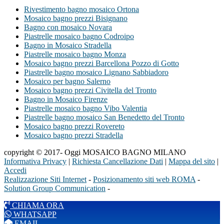
Rivestimento bagno mosaico Ortona
Mosaico bagno prezzi Bisignano
Bagno con mosaico Novara
Piastrelle mosaico bagno Codroipo
Bagno in Mosaico Stradella
Piastrelle mosaico bagno Monza
Mosaico bagno prezzi Barcellona Pozzo di Gotto
Piastrelle bagno mosaico Lignano Sabbiadoro
Mosaico per bagno Salerno
Mosaico bagno prezzi Civitella del Tronto
Bagno in Mosaico Firenze
Piastrelle mosaico bagno Vibo Valentia
Piastrelle bagno mosaico San Benedetto del Tronto
Mosaico bagno prezzi Rovereto
Mosaico bagno prezzi Stradella
copyright © 2017- Oggi MOSAICO BAGNO MILANO
Informativa Privacy
|
Richiesta Cancellazione Dati
|
Mappa del sito
|
Accedi
Realizzazione Siti Internet
-
Posizionamento siti web ROMA
-
Solution Group Communication
-
CHIAMA ORA
WHATSAPP
EMAIL