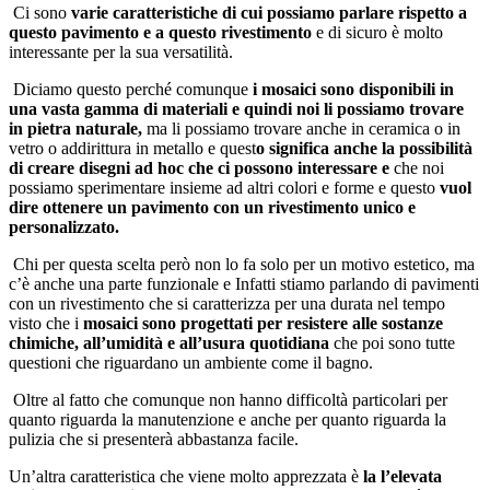
Ci sono
varie caratteristiche di cui possiamo parlare rispetto a
questo pavimento e a questo rivestimento
e di sicuro è molto
interessante per la sua versatilità.
Diciamo questo perché comunque
i mosaici sono disponibili in
una vasta gamma di materiali e quindi noi li possiamo trovare
in pietra naturale,
ma li possiamo trovare anche in ceramica o in
vetro o addirittura in metallo e quest
o significa anche la possibilità
di creare disegni ad hoc che ci possono interessare e
che noi
possiamo sperimentare insieme ad altri colori e forme e questo
vuol
dire ottenere un pavimento con un rivestimento unico e
personalizzato.
Chi per questa scelta però non lo fa solo per un motivo estetico, ma
c’è anche una parte funzionale e Infatti stiamo parlando di pavimenti
con un rivestimento che si caratterizza per una durata nel tempo
visto che i
mosaici sono progettati per resistere alle sostanze
chimiche, all’umidità e all’usura quotidiana
che poi sono tutte
questioni che riguardano un ambiente come il bagno.
Oltre al fatto che comunque non hanno difficoltà particolari per
quanto riguarda la manutenzione e anche per quanto riguarda la
pulizia che si presenterà abbastanza facile.
Un’altra caratteristica che viene molto apprezzata è
la l’elevata