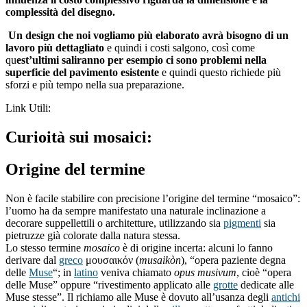
complessità del disegno.
Un design che noi vogliamo più elaborato avrà bisogno di un
lavoro più dettagliato
e quindi i costi salgono, così come
qu
est’ultimi saliranno per esempio ci sono problemi nella
superficie del pavimento esistente
e quindi questo richiede più
sforzi e più tempo nella sua preparazione.
Link Utili:
Curioità sui mosaici:
Origine del termine
Non è facile stabilire con precisione l’origine del termine “mosaico”:
l’uomo ha da sempre manifestato una naturale inclinazione a
decorare suppellettili o architetture, utilizzando sia
pigmenti
sia
pietruzze già colorate dalla natura stessa.
Lo stesso termine
mosaico
è di origine incerta: alcuni lo fanno
derivare dal
greco
μουσαικόν (
musaikòn
), “opera paziente degna
delle
Muse
“; in
latino
veniva chiamato
opus musivum
, cioè “opera
delle Muse” oppure “rivestimento applicato alle
grotte
dedicate alle
Muse stesse”. Il richiamo alle Muse è dovuto all’usanza degli
antichi