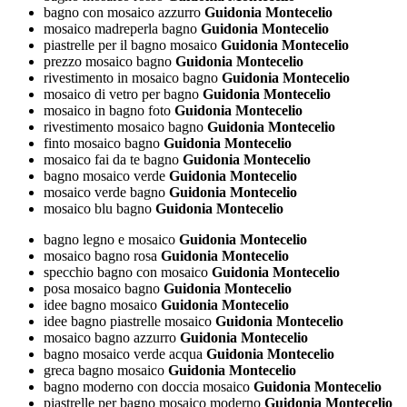
bagno con mosaico azzurro
Guidonia Montecelio
mosaico madreperla bagno
Guidonia Montecelio
piastrelle per il bagno mosaico
Guidonia Montecelio
prezzo mosaico bagno
Guidonia Montecelio
rivestimento in mosaico bagno
Guidonia Montecelio
mosaico di vetro per bagno
Guidonia Montecelio
mosaico in bagno foto
Guidonia Montecelio
rivestimento mosaico bagno
Guidonia Montecelio
finto mosaico bagno
Guidonia Montecelio
mosaico fai da te bagno
Guidonia Montecelio
bagno mosaico verde
Guidonia Montecelio
mosaico verde bagno
Guidonia Montecelio
mosaico blu bagno
Guidonia Montecelio
bagno legno e mosaico
Guidonia Montecelio
mosaico bagno rosa
Guidonia Montecelio
specchio bagno con mosaico
Guidonia Montecelio
posa mosaico bagno
Guidonia Montecelio
idee bagno mosaico
Guidonia Montecelio
idee bagno piastrelle mosaico
Guidonia Montecelio
mosaico bagno azzurro
Guidonia Montecelio
bagno mosaico verde acqua
Guidonia Montecelio
greca bagno mosaico
Guidonia Montecelio
bagno moderno con doccia mosaico
Guidonia Montecelio
piastrelle per bagno mosaico moderno
Guidonia Montecelio