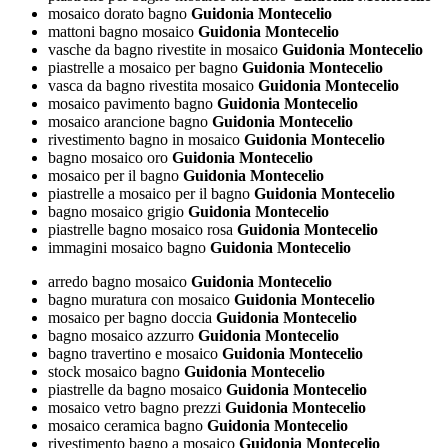
mosaico dorato bagno
Guidonia Montecelio
mattoni bagno mosaico
Guidonia Montecelio
vasche da bagno rivestite in mosaico
Guidonia Montecelio
piastrelle a mosaico per bagno
Guidonia Montecelio
vasca da bagno rivestita mosaico
Guidonia Montecelio
mosaico pavimento bagno
Guidonia Montecelio
mosaico arancione bagno
Guidonia Montecelio
rivestimento bagno in mosaico
Guidonia Montecelio
bagno mosaico oro
Guidonia Montecelio
mosaico per il bagno
Guidonia Montecelio
piastrelle a mosaico per il bagno
Guidonia Montecelio
bagno mosaico grigio
Guidonia Montecelio
piastrelle bagno mosaico rosa
Guidonia Montecelio
immagini mosaico bagno
Guidonia Montecelio
arredo bagno mosaico
Guidonia Montecelio
bagno muratura con mosaico
Guidonia Montecelio
mosaico per bagno doccia
Guidonia Montecelio
bagno mosaico azzurro
Guidonia Montecelio
bagno travertino e mosaico
Guidonia Montecelio
stock mosaico bagno
Guidonia Montecelio
piastrelle da bagno mosaico
Guidonia Montecelio
mosaico vetro bagno prezzi
Guidonia Montecelio
mosaico ceramica bagno
Guidonia Montecelio
rivestimento bagno a mosaico
Guidonia Montecelio