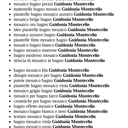
mosaico bagno prezzi
Guidonia Montecelio
mattonelle bagno mosaico
Guidonia Montecelio
piastrelle bagno mosaico azzurro
Guidonia Montecelio
mosaico beige bagno
Guidonia Montecelio
mosaico oro bagno
Guidonia Montecelio
idee piastrelle bagno mosaico
Guidonia Montecelio
mosaico azzurro bagno
Guidonia Montecelio
piastrelle finto mosaico bagno
Guidonia Montecelio
mosaico bagno bianco
Guidonia Montecelio
bagno mosaico marrone
Guidonia Montecelio
bagno moderno mosaico
Guidonia Montecelio
striscia di mosaico in bagno
Guidonia Montecelio
bagno mosaico blu
Guidonia Montecelio
disegni mosaico per bagno
Guidonia Montecelio
parete mosaico bagno
Guidonia Montecelio
piastrelle bagno mosaico viola
Guidonia Montecelio
mosaico grigio bagno
Guidonia Montecelio
mosaico per bagno turco
Guidonia Montecelio
ceramiche per bagno mosaico
Guidonia Montecelio
bagno effetto mosaico
Guidonia Montecelio
mosaico bagno bianco e nero
Guidonia Montecelio
texture mosaico bagno
Guidonia Montecelio
bagno mosaico viola
Guidonia Montecelio
bagno mosaico rosso
Guidonia Montecelio