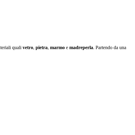
eriali quali
vetro
,
pietra
,
marmo
e
madreperla
. Partendo da una