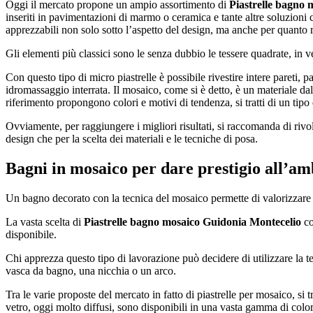
Oggi il mercato propone un ampio assortimento di
Piastrelle bagno
inseriti in pavimentazioni di marmo o ceramica e tante altre soluzioni 
apprezzabili non solo sotto l’aspetto del design, ma anche per quanto rig
Gli elementi più classici sono le senza dubbio le tessere quadrate, in vet
Con questo tipo di micro piastrelle è possibile rivestire intere pareti, 
idromassaggio interrata. Il mosaico, come si è detto, è un materiale dal
riferimento propongono colori e motivi di tendenza, si tratti di un tipo 
Ovviamente, per raggiungere i migliori risultati, si raccomanda di rivol
design che per la scelta dei materiali e le tecniche di posa.
Bagni in mosaico per dare prestigio all’am
Un bagno decorato con la tecnica del mosaico permette di valorizzare e i
La vasta scelta di
Piastrelle bagno mosaico Guidonia Montecelio
co
disponibile.
Chi apprezza questo tipo di lavorazione può decidere di utilizzare la te
vasca da bagno, una nicchia o un arco.
Tra le varie proposte del mercato in fatto di piastrelle per mosaico, si 
vetro, oggi molto diffusi, sono disponibili in una vasta gamma di colori,