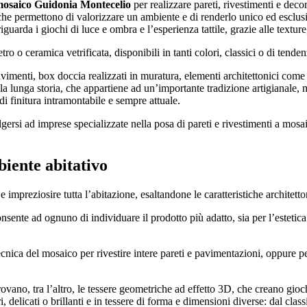
 mosaico Guidonia Montecelio
per realizzare pareti, rivestimenti e deco
che permettono di valorizzare un ambiente e di renderlo unico ed esclusiv
uarda i giochi di luce e ombra e l’esperienza tattile, grazie alle texture
ro o ceramica vetrificata, disponibili in tanti colori, classici o di tenden
pavimenti, box doccia realizzati in muratura, elementi architettonici come 
la lunga storia, che appartiene ad un’importante tradizione artigianale, 
di finitura intramontabile e sempre attuale.
gersi ad imprese specializzate nella posa di pareti e rivestimenti a mosai
biente abitativo
mpreziosire tutta l’abitazione, esaltandone le caratteristiche architetto
nsente ad ognuno di individuare il prodotto più adatto, sia per l’estetica 
cnica del mosaico per rivestire intere pareti e pavimentazioni, oppure pe
trovano, tra l’altro, le tessere geometriche ad effetto 3D, che creano gioc
 delicati o brillanti e in tessere di forma e dimensioni diverse: dal clas