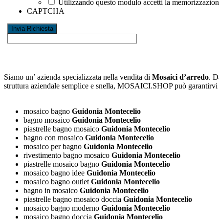
Utilizzando questo modulo accetti la memorizzazione 
CAPTCHA
Siamo un’ azienda specializzata nella vendita di
Mosaici d’arredo
. D
struttura aziendale semplice e snella, MOSAICI.SHOP può garantirv
mosaico bagno
Guidonia Montecelio
bagno mosaico
Guidonia Montecelio
piastrelle bagno mosaico
Guidonia Montecelio
bagno con mosaico
Guidonia Montecelio
mosaico per bagno
Guidonia Montecelio
rivestimento bagno mosaico
Guidonia Montecelio
piastrelle mosaico bagno
Guidonia Montecelio
mosaico bagno idee
Guidonia Montecelio
mosaico bagno outlet
Guidonia Montecelio
bagno in mosaico
Guidonia Montecelio
piastrelle bagno mosaico doccia
Guidonia Montecelio
mosaico bagno moderno
Guidonia Montecelio
mosaico bagno doccia
Guidonia Montecelio