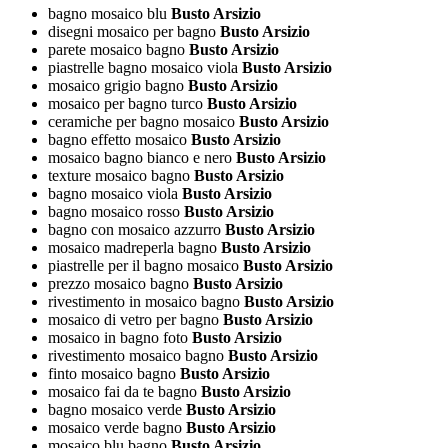
bagno mosaico blu
Busto Arsizio
disegni mosaico per bagno
Busto Arsizio
parete mosaico bagno
Busto Arsizio
piastrelle bagno mosaico viola
Busto Arsizio
mosaico grigio bagno
Busto Arsizio
mosaico per bagno turco
Busto Arsizio
ceramiche per bagno mosaico
Busto Arsizio
bagno effetto mosaico
Busto Arsizio
mosaico bagno bianco e nero
Busto Arsizio
texture mosaico bagno
Busto Arsizio
bagno mosaico viola
Busto Arsizio
bagno mosaico rosso
Busto Arsizio
bagno con mosaico azzurro
Busto Arsizio
mosaico madreperla bagno
Busto Arsizio
piastrelle per il bagno mosaico
Busto Arsizio
prezzo mosaico bagno
Busto Arsizio
rivestimento in mosaico bagno
Busto Arsizio
mosaico di vetro per bagno
Busto Arsizio
mosaico in bagno foto
Busto Arsizio
rivestimento mosaico bagno
Busto Arsizio
finto mosaico bagno
Busto Arsizio
mosaico fai da te bagno
Busto Arsizio
bagno mosaico verde
Busto Arsizio
mosaico verde bagno
Busto Arsizio
mosaico blu bagno
Busto Arsizio