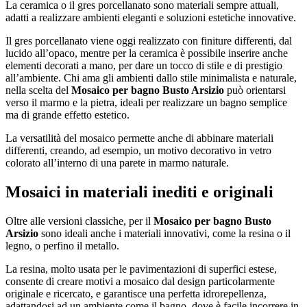
La ceramica o il gres porcellanato sono materiali sempre attuali,
adatti a realizzare ambienti eleganti e soluzioni estetiche innovative.
Il gres porcellanato viene oggi realizzato con finiture differenti, dal
lucido all’opaco, mentre per la ceramica è possibile inserire anche
elementi decorati a mano, per dare un tocco di stile e di prestigio
all’ambiente. Chi ama gli ambienti dallo stile minimalista e naturale,
nella scelta del
Mosaico per bagno Busto Arsizio
può orientarsi
verso il marmo e la pietra, ideali per realizzare un bagno semplice
ma di grande effetto estetico.
La versatilità del mosaico permette anche di abbinare materiali
differenti, creando, ad esempio, un motivo decorativo in vetro
colorato all’interno di una parete in marmo naturale.
Mosaici in materiali inediti e originali
Oltre alle versioni classiche, per il
Mosaico per bagno Busto
Arsizio
sono ideali anche i materiali innovativi, come la resina o il
legno, o perfino il metallo.
La resina, molto usata per le pavimentazioni di superfici estese,
consente di creare motivi a mosaico dal design particolarmente
originale e ricercato, e garantisce una perfetta idrorepellenza,
adattandosi ad un ambiente come il bagno, dove è facile incorrere in