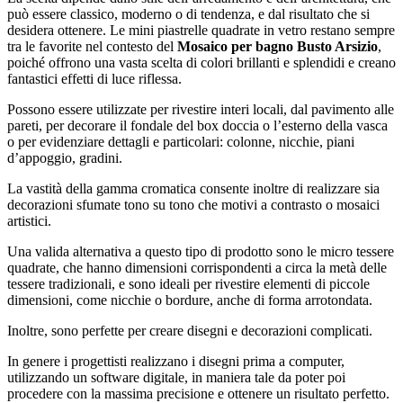
può essere classico, moderno o di tendenza, e dal risultato che si
desidera ottenere. Le mini piastrelle quadrate in vetro restano sempre
tra le favorite nel contesto del
Mosaico per bagno Busto Arsizio
,
poiché offrono una vasta scelta di colori brillanti e splendidi e creano
fantastici effetti di luce riflessa.
Possono essere utilizzate per rivestire interi locali, dal pavimento alle
pareti, per decorare il fondale del box doccia o l’esterno della vasca
o per evidenziare dettagli e particolari: colonne, nicchie, piani
d’appoggio, gradini.
La vastità della gamma cromatica consente inoltre di realizzare sia
decorazioni sfumate tono su tono che motivi a contrasto o mosaici
artistici.
Una valida alternativa a questo tipo di prodotto sono le micro tessere
quadrate, che hanno dimensioni corrispondenti a circa la metà delle
tessere tradizionali, e sono ideali per rivestire elementi di piccole
dimensioni, come nicchie o bordure, anche di forma arrotondata.
Inoltre, sono perfette per creare disegni e decorazioni complicati.
In genere i progettisti realizzano i disegni prima a computer,
utilizzando un software digitale, in maniera tale da poter poi
procedere con la massima precisione e ottenere un risultato perfetto.