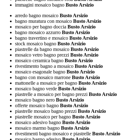
immagini mosaico bagno
Busto Arsizio
arredo bagno mosaico
Busto Arsizio
bagno muratura con mosaico
Busto Arsizio
mosaico per bagno doccia
Busto Arsizio
bagno mosaico azzurro
Busto Arsizio
bagno travertino e mosaico
Busto Arsizio
stock mosaico bagno
Busto Arsizio
piastrelle da bagno mosaico
Busto Arsizio
mosaico vetro bagno prezzi
Busto Arsizio
mosaico ceramica bagno
Busto Arsizio
rivestimento bagno a mosaico
Busto Arsizio
mosaico esagonale bagno
Busto Arsizio
bagno con mosaico marrone
Busto Arsizio
mattonelle a mosaico per bagno
Busto Arsizio
mosaico bagno verde
Busto Arsizio
piastrelle a mosaico per bagno prezzi
Busto Arsizio
mosaico bagno nero
Busto Arsizio
offerte mosaico bagno
Busto Arsizio
piastrelle mosaico bagno prezzi
Busto Arsizio
piastrelle mosaico per bagno
Busto Arsizio
mosaico adesivo bagno
Busto Arsizio
mosaico marmo bagno
Busto Arsizio
rivestimenti bagno mosaico e piastrelle
Busto Arsizio
mosaico bagno adesivo
Busto Arsizio