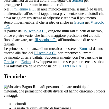
base smaltata di diversi colori, impiegate dai
Sumeri
per
proteggere la muratura in mattoni crudi.
Nel
II millennio a.C.
, in area minoico-micenea, si iniziò ad usare,
in alternativa all’uso dei tappeti, una pavimentazione a ciottoli che
dava maggiore resistenza al calpestio e rendeva il pavimento
stesso impermeabile, il che si ritrova anche in
Grecia
nel
V secolo
a.C.
A partire dal
IV secolo a.C.
, vengono utilizzati cubetti di marmo,
onice e pietre varie, che hanno maggiore precisione dei ciottoli,
fino ad arrivare, nel
III secolo a.C.
, all’introduzione di tessere
tagliate.
Le prime testimonianze di un mosaico a tessere a
Roma
si datano
attorno alla fine del
III secolo a.C.
, per impermeabilizzare il
pavimento di terra battuta. Successivamente, con l’espansione in
Grecia
e in
Egitto
, si svilupperà un interesse per la ricerca estetica
e la raffinatezza delle composizioni. [
CONTINUA…
]
Tecniche
Si possono adottare molti tipi di
materiali, che permettono effetti diversi ed hanno ciascuno i propri
vantaggi.
i ciottoli
la pasta di vetro: effetto di trasparenza