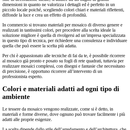
dimensioni in quanto ne valorizza i dettagli ed è perfetto in un
piccolo locale poiché, scegliendo colori chiari e materiali riflettenti,
diffonde la luce e crea un effetto di profondità.
In commercio si trovano materiali per mosaico di diverso genere e
realizzati in tantissimi colori, per procedere alla scelta ideale la
soluzione migliore è quella di rivolgersi ad un’impresa specializzata
in questo tipo di tecnica, per richiedere una consulenza e individuare
quella che può essere la scelta più adatta.
Per chi è appassionato alle tecniche di fai da te, è possibile ricorrere
al mosaico già pronto e posato su fogli di rete quadrati, tuttavia per
realizzare mosaici complessi, con disegni e fantasie che necessitano
di precisione, è opportuno ricorrere all’intervento di un
professionista esperto.
Colori e materiali adatti ad ogni tipo di
ambiente
Le tessere da mosaico vengono realizzate, come si è detto, in
materiali e forme diverse, dove ognuno può trovare facilmente i più
adatti alle proprie esigenze.
La scelta dipende dallo stile dell’arredamento e dell’architettura, che