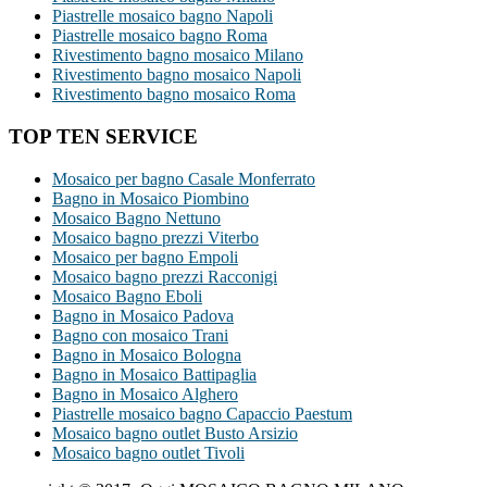
Piastrelle mosaico bagno Napoli
Piastrelle mosaico bagno Roma
Rivestimento bagno mosaico Milano
Rivestimento bagno mosaico Napoli
Rivestimento bagno mosaico Roma
TOP TEN SERVICE
Mosaico per bagno Casale Monferrato
Bagno in Mosaico Piombino
Mosaico Bagno Nettuno
Mosaico bagno prezzi Viterbo
Mosaico per bagno Empoli
Mosaico bagno prezzi Racconigi
Mosaico Bagno Eboli
Bagno in Mosaico Padova
Bagno con mosaico Trani
Bagno in Mosaico Bologna
Bagno in Mosaico Battipaglia
Bagno in Mosaico Alghero
Piastrelle mosaico bagno Capaccio Paestum
Mosaico bagno outlet Busto Arsizio
Mosaico bagno outlet Tivoli