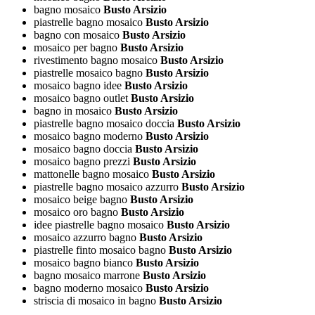
bagno mosaico
Busto Arsizio
piastrelle bagno mosaico
Busto Arsizio
bagno con mosaico
Busto Arsizio
mosaico per bagno
Busto Arsizio
rivestimento bagno mosaico
Busto Arsizio
piastrelle mosaico bagno
Busto Arsizio
mosaico bagno idee
Busto Arsizio
mosaico bagno outlet
Busto Arsizio
bagno in mosaico
Busto Arsizio
piastrelle bagno mosaico doccia
Busto Arsizio
mosaico bagno moderno
Busto Arsizio
mosaico bagno doccia
Busto Arsizio
mosaico bagno prezzi
Busto Arsizio
mattonelle bagno mosaico
Busto Arsizio
piastrelle bagno mosaico azzurro
Busto Arsizio
mosaico beige bagno
Busto Arsizio
mosaico oro bagno
Busto Arsizio
idee piastrelle bagno mosaico
Busto Arsizio
mosaico azzurro bagno
Busto Arsizio
piastrelle finto mosaico bagno
Busto Arsizio
mosaico bagno bianco
Busto Arsizio
bagno mosaico marrone
Busto Arsizio
bagno moderno mosaico
Busto Arsizio
striscia di mosaico in bagno
Busto Arsizio