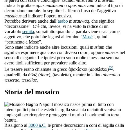
le pareti con sassi e conchiglie. Quindi
musaeum
o
musivum
indica la grotta e
opus musaeum
o
opus musivum
indica il tipo di
decorazione murale. In seguito si affermò l’uso dell’aggettivo
musaicus
ad indicare l’opera musiva.
Potrebbe derivare anche dall’
arabo
muzauwaq
, che significa
“decorazione”. C’è chi, invece, vi ha visto la radice di un
vocabolo
semita
, soprattutto quando la parola viene usata come
aggettivo, che potrebbe legarsi al termine “
Mosè
“, quindi
“pertinente a Mosè”.
Sono state indicate anche altre locuzioni, quali
musium
che
significa esprimere qualcosa con diversi colori, oppure
museos
nel
senso di elegante. Le ipotesi però sono molte e nessuna sembra
avere titoli sufficienti per prevalere sulle altre.
[2]
Le tessere erano chiamate in greco ἀβακίσκοι (
abakìskoi
)
,
quadrelli, da ἄβαξ (
àbax
), (tavoletta), mentre in latino
abaculi
o
tesserae
,
tessellae
.
Storia del mosaico
l mosaico nasce prima di tutto con
intenti pratici più che estetici: argilla smaltata o ciottoli venivano
impiegati per ricoprire e proteggere i muri o i pavimenti in terra
battuta.
Risalgono al
3000 a.C.
le prime decorazioni a coni di argilla dalla