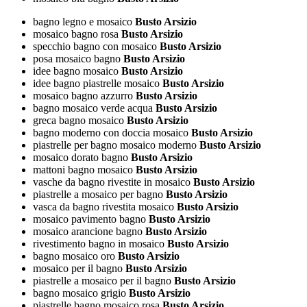
bagno legno e mosaico
Busto Arsizio
mosaico bagno rosa
Busto Arsizio
specchio bagno con mosaico
Busto Arsizio
posa mosaico bagno
Busto Arsizio
idee bagno mosaico
Busto Arsizio
idee bagno piastrelle mosaico
Busto Arsizio
mosaico bagno azzurro
Busto Arsizio
bagno mosaico verde acqua
Busto Arsizio
greca bagno mosaico
Busto Arsizio
bagno moderno con doccia mosaico
Busto Arsizio
piastrelle per bagno mosaico moderno
Busto Arsizio
mosaico dorato bagno
Busto Arsizio
mattoni bagno mosaico
Busto Arsizio
vasche da bagno rivestite in mosaico
Busto Arsizio
piastrelle a mosaico per bagno
Busto Arsizio
vasca da bagno rivestita mosaico
Busto Arsizio
mosaico pavimento bagno
Busto Arsizio
mosaico arancione bagno
Busto Arsizio
rivestimento bagno in mosaico
Busto Arsizio
bagno mosaico oro
Busto Arsizio
mosaico per il bagno
Busto Arsizio
piastrelle a mosaico per il bagno
Busto Arsizio
bagno mosaico grigio
Busto Arsizio
piastrelle bagno mosaico rosa
Busto Arsizio