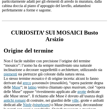
particolarmente adatti per gli elementi di arredo in muratura, dalla
cabina doccia al piano d’appoggio del lavello, adattandosi
perfettamente a forme e sagome.
CURIOSITA’ SUI MOSAICI Busto
Arsizio
Origine del termine
Non è facile stabilire con precisione l’origine del termine
“mosaico”: l’uomo ha da sempre manifestato una naturale
inclinazione a decorare suppellettili o architetture, utilizzando sia
pigmenti
sia pietruzze già colorate dalla natura stessa.
Lo stesso termine
mosaico
è di origine incerta: alcuni lo fanno
derivare dal
greco
μουσαικόν (
musaikòn
), “opera paziente degna
delle
Muse
“; in
latino
veniva chiamato
opus musivum
, cioè “opera
delle Muse” oppure “rivestimento applicato alle
grotte
dedicate
alle Muse stesse”. Il richiamo alle Muse è dovuto all’usanza degli
antichi romani
di costruire, nei giardini delle
ville
, grotte e anfratti
dedicati alle
Ninfe
(
ninpheum
)
o Muse
(musaeum)
, decorandone