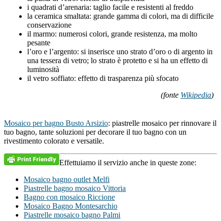
i quadrati d’arenaria: taglio facile e resistenti al freddo
la ceramica smaltata: grande gamma di colori, ma di difficile
conservazione
il marmo: numerosi colori, grande resistenza, ma molto
pesante
l’oro e l’argento: si inserisce uno strato d’oro o di argento in
una tessera di vetro; lo strato è protetto e si ha un effetto di
luminosità
il vetro soffiato: effetto di trasparenza più sfocato
(fonte
Wikipedia
)
Mosaico per bagno Busto Arsizio
: piastrelle mosaico per rinnovare il
tuo bagno, tante soluzioni per decorare il tuo bagno con un
rivestimento colorato e versatile.
Effettuiamo il servizio anche in queste zone:
Mosaico bagno outlet Melfi
Piastrelle bagno mosaico Vittoria
Bagno con mosaico Riccione
Mosaico Bagno Montesarchio
Piastrelle mosaico bagno Palmi