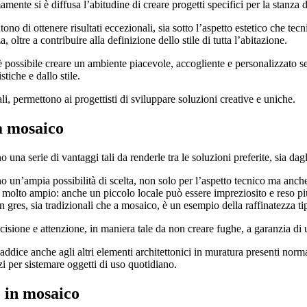
mente si è diffusa l’abitudine di creare progetti specifici per la stanza 
 di ottenere risultati eccezionali, sia sotto l’aspetto estetico che tecn
 oltre a contribuire alla definizione dello stile di tutta l’abitazione.
, è possibile creare un ambiente piacevole, accogliente e personalizzato
tiche e dallo stile.
ali, permettono ai progettisti di sviluppare soluzioni creative e uniche.
a mosaico
a serie di vantaggi tali da renderle tra le soluzioni preferite, sia dagli
o un’ampia possibilità di scelta, non solo per l’aspetto tecnico ma anche p
molto ampio: anche un piccolo locale può essere impreziosito e reso più 
 gres, sia tradizionali che a mosaico, è un esempio della raffinatezza tip
ione e attenzione, in maniera tale da non creare fughe, a garanzia di una
 addice anche agli altri elementi architettonici in muratura presenti nor
zi per sistemare oggetti di uso quotidiano.
o in mosaico