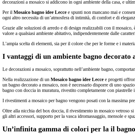
decorazioni a mosaico si addicono in ogni ambiente della casa, e ultima
Per il
Mosaico bagno idee Lecce
e spunti non mancano mai e consentono
ogni altro necessita di un’atmosfera di intimità, di comfort e di eleganza,
Grazie alle soluzioni di arredo e di design realizzabili con il mosaico
valore a qualsiasi ambiente abitativo, indipendentemente dalle caratteris
L’ampia scelta di elementi, sia per il colore che per le forme e i materi
I vantaggi di un ambiente bagno decorato 
Le decorazioni a mosaico, soprattutto nell’ambiente bagno, comportano un
Nella realizzazione di un
Mosaico bagno idee Lecce
e progetti offron
un bagno decorato a mosaico, non è necessario disporre di uno spazio 
bagno con doccia in muratura, rivestito completamente con piastrelle in
I rivestimenti a mosaico per bagno vengono posati con la massima precis
Oltre alla nicchia del box doccia, il rivestimento in mosaico vetroso si
gli altri accessori, supporto per la vasca idromassaggio, mensole e spa
Un’infinita gamma di colori per la il bagn