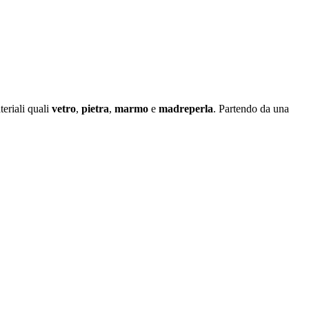
eriali quali
vetro
,
pietra
,
marmo
e
madreperla
. Partendo da una