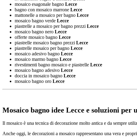
mosaico esagonale bagno
Lecce
bagno con mosaico marrone
Lecce
mattonelle a mosaico per bagno
Lecce
mosaico bagno verde
Lecce
piastrelle a mosaico per bagno prezzi
Lecce
mosaico bagno nero
Lecce
offerte mosaico bagno
Lecce
piastrelle mosaico bagno prezzi
Lecce
piastrelle mosaico per bagno
Lecce
mosaico adesivo bagno
Lecce
mosaico marmo bagno
Lecce
rivestimenti bagno mosaico e piastrelle
Lecce
mosaico bagno adesivo
Lecce
doccia in mosaico bagno
Lecce
mosaico bagno oro
Lecce
Mosaico bagno idee Lecce
e soluzioni per 
Il mosaico è una tecnica di decorazione molto antica e da sempre utilizz
Anche oggi, le decorazioni a mosaico rappresentano una vera e propria te