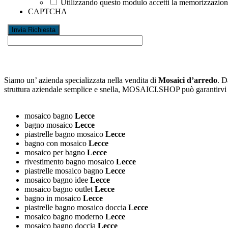
Utilizzando questo modulo accetti la memorizzazione 
CAPTCHA
Siamo un’ azienda specializzata nella vendita di
Mosaici d’arredo
. D
struttura aziendale semplice e snella, MOSAICI.SHOP può garantirv
mosaico bagno
Lecce
bagno mosaico
Lecce
piastrelle bagno mosaico
Lecce
bagno con mosaico
Lecce
mosaico per bagno
Lecce
rivestimento bagno mosaico
Lecce
piastrelle mosaico bagno
Lecce
mosaico bagno idee
Lecce
mosaico bagno outlet
Lecce
bagno in mosaico
Lecce
piastrelle bagno mosaico doccia
Lecce
mosaico bagno moderno
Lecce
mosaico bagno doccia
Lecce