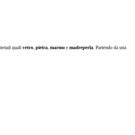
eriali quali
vetro
,
pietra
,
marmo
e
madreperla
. Partendo da una