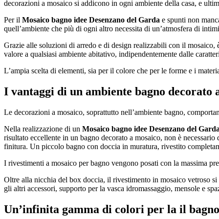
decorazioni a mosaico si addicono in ogni ambiente della casa, e ultima
Per il
Mosaico bagno idee Desenzano del Garda
e spunti non mancan
quell’ambiente che più di ogni altro necessita di un’atmosfera di intimità
Grazie alle soluzioni di arredo e di design realizzabili con il mosaico
valore a qualsiasi ambiente abitativo, indipendentemente dalle caratteris
L’ampia scelta di elementi, sia per il colore che per le forme e i materi
I vantaggi di un ambiente bagno decorato 
Le decorazioni a mosaico, soprattutto nell’ambiente bagno, comportano un
Nella realizzazione di un
Mosaico bagno idee Desenzano del Gard
risultato eccellente in un bagno decorato a mosaico, non è necessario 
finitura. Un piccolo bagno con doccia in muratura, rivestito completamen
I rivestimenti a mosaico per bagno vengono posati con la massima precis
Oltre alla nicchia del box doccia, il rivestimento in mosaico vetroso si
gli altri accessori, supporto per la vasca idromassaggio, mensole e spa
Un’infinita gamma di colori per la il bagn