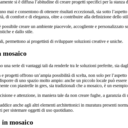
mente si è diffusa l’abitudine di creare progetti specifici per la stanza 
o mai e consentono di ottenere risultati eccezionali, sia sotto l’aspetto 
, di comfort e di eleganza, oltre a contribuire alla definizione dello stile
, è possibile creare un ambiente piacevole, accogliente e personalizzato
tiche e dallo stile.
ali, permettono ai progettisti di sviluppare soluzioni creative e uniche.
a mosaico
a serie di vantaggi tali da renderle tra le soluzioni preferite, sia dagli
a
e progetti offrono un’ampia possibilità di scelta, non solo per l’aspetto 
disporre di uno spazio molto ampio: anche un piccolo locale può essere i
te con piastrelle in gres, sia tradizionali che a mosaico, è un esempio d
ione e attenzione, in maniera tale da non creare fughe, a garanzia di una
 addice anche agli altri elementi architettonici in muratura presenti nor
zi per sistemare oggetti di uso quotidiano.
o in mosaico