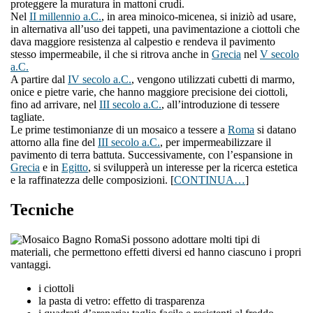
proteggere la muratura in mattoni crudi.
Nel
II millennio a.C.
, in area minoico-micenea, si iniziò ad usare,
in alternativa all’uso dei tappeti, una pavimentazione a ciottoli che
dava maggiore resistenza al calpestio e rendeva il pavimento
stesso impermeabile, il che si ritrova anche in
Grecia
nel
V secolo
a.C.
A partire dal
IV secolo a.C.
, vengono utilizzati cubetti di marmo,
onice e pietre varie, che hanno maggiore precisione dei ciottoli,
fino ad arrivare, nel
III secolo a.C.
, all’introduzione di tessere
tagliate.
Le prime testimonianze di un mosaico a tessere a
Roma
si datano
attorno alla fine del
III secolo a.C.
, per impermeabilizzare il
pavimento di terra battuta. Successivamente, con l’espansione in
Grecia
e in
Egitto
, si svilupperà un interesse per la ricerca estetica
e la raffinatezza delle composizioni. [
CONTINUA…
]
Tecniche
Si possono adottare molti tipi di
materiali, che permettono effetti diversi ed hanno ciascuno i propri
vantaggi.
i ciottoli
la pasta di vetro: effetto di trasparenza