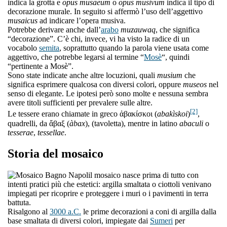
indica la grotta e
opus musaeum
o
opus musivum
indica il tipo di
decorazione murale. In seguito si affermò l’uso dell’aggettivo
musaicus
ad indicare l’opera musiva.
Potrebbe derivare anche dall’
arabo
muzauwaq
, che significa
“decorazione”. C’è chi, invece, vi ha visto la radice di un
vocabolo
semita
, soprattutto quando la parola viene usata come
aggettivo, che potrebbe legarsi al termine “
Mosè
“, quindi
“pertinente a Mosè”.
Sono state indicate anche altre locuzioni, quali
musium
che
significa esprimere qualcosa con diversi colori, oppure
museos
nel
senso di elegante. Le ipotesi però sono molte e nessuna sembra
avere titoli sufficienti per prevalere sulle altre.
[2]
Le tessere erano chiamate in greco ἀβακίσκοι (
abakìskoi
)
,
quadrelli, da ἄβαξ (
àbax
), (tavoletta), mentre in latino
abaculi
o
tesserae
,
tessellae
.
Storia del mosaico
l mosaico nasce prima di tutto con
intenti pratici più che estetici: argilla smaltata o ciottoli venivano
impiegati per ricoprire e proteggere i muri o i pavimenti in terra
battuta.
Risalgono al
3000 a.C.
le prime decorazioni a coni di argilla dalla
base smaltata di diversi colori, impiegate dai
Sumeri
per