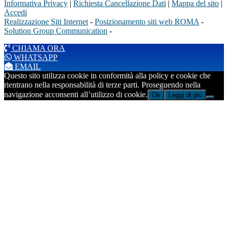
Informativa Privacy
|
Richiesta Cancellazione Dati
|
Mappa del sito
|
Accedi
Realizzazione Siti Internet
-
Posizionamento siti web ROMA
-
Solution Group Communication
-
CHIAMA ORA
WHATSAPP
EMAIL
Questo sito utilizza cookie in conformità alla policy e cookie che
rientrano nella responsabilità di terze parti. Proseguendo nella
navigazione acconsenti all’utilizzo di cookie.
Ok
Leggi di più