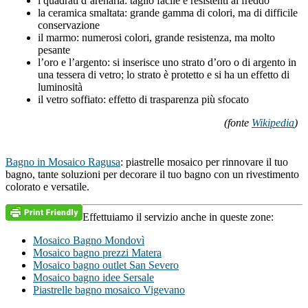
i quadrati d’arenaria: taglio facile e resistenti al freddo
la ceramica smaltata: grande gamma di colori, ma di difficile
conservazione
il marmo: numerosi colori, grande resistenza, ma molto
pesante
l’oro e l’argento: si inserisce uno strato d’oro o di argento in
una tessera di vetro; lo strato è protetto e si ha un effetto di
luminosità
il vetro soffiato: effetto di trasparenza più sfocato
(fonte
Wikipedia
)
Bagno in Mosaico Ragusa
: piastrelle mosaico per rinnovare il tuo
bagno, tante soluzioni per decorare il tuo bagno con un rivestimento
colorato e versatile.
Effettuiamo il servizio anche in queste zone:
Mosaico Bagno Mondovì
Mosaico bagno prezzi Matera
Mosaico bagno outlet San Severo
Mosaico bagno idee Sersale
Piastrelle bagno mosaico Vigevano