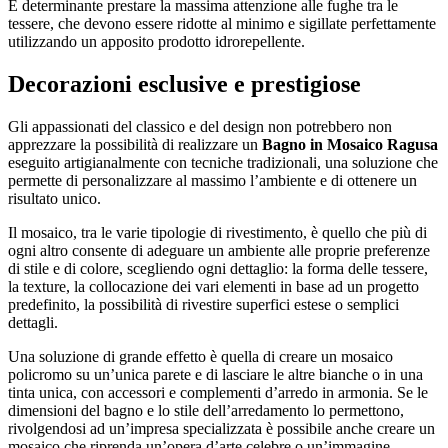
É determinante prestare la massima attenzione alle fughe tra le
tessere, che devono essere ridotte al minimo e sigillate perfettamente
utilizzando un apposito prodotto idrorepellente.
Decorazioni esclusive e prestigiose
Gli appassionati del classico e del design non potrebbero non
apprezzare la possibilità di realizzare un
Bagno in Mosaico Ragusa
eseguito artigianalmente con tecniche tradizionali, una soluzione che
permette di personalizzare al massimo l’ambiente e di ottenere un
risultato unico.
Il mosaico, tra le varie tipologie di rivestimento, è quello che più di
ogni altro consente di adeguare un ambiente alle proprie preferenze
di stile e di colore, scegliendo ogni dettaglio: la forma delle tessere,
la texture, la collocazione dei vari elementi in base ad un progetto
predefinito, la possibilità di rivestire superfici estese o semplici
dettagli.
Una soluzione di grande effetto è quella di creare un mosaico
policromo su un’unica parete e di lasciare le altre bianche o in una
tinta unica, con accessori e complementi d’arredo in armonia. Se le
dimensioni del bagno e lo stile dell’arredamento lo permettono,
rivolgendosi ad un’impresa specializzata è possibile anche creare un
mosaico che riprenda un’opera d’arte celebre o un’immagine