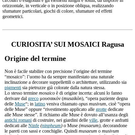
circolari o esagonali e gli elementi lunghi e sottili, da disporre in
orizzontale, in verticale o in posizione obliqua, realizzando
sfumature particolari, giochi di colore, sfumature ed effetti
geometrici.
CURIOSITA’ SUI MOSAICI Ragusa
Origine del termine
Non è facile stabilire con precisione l’origine del termine
“mosaico”: l’uomo ha da sempre manifestato una naturale
inclinazione a decorare suppellettili o architetture, utilizzando sia
pigmenti
sia pietruzze già colorate dalla natura stessa.
Lo stesso termine
mosaico
è di origine incerta: alcuni lo fanno
derivare dal
greco
μουσαικόν (
musaikòn
), “opera paziente degna
delle
Muse
“; in
latino
veniva chiamato
opus musivum
, cioè “opera
delle Muse” oppure “rivestimento applicato alle
grotte
dedicate
alle Muse stesse”. Il richiamo alle Muse è dovuto all’usanza degli
antichi romani
di costruire, nei giardini delle
ville
, grotte e anfratti
dedicati alle
Ninfe
(
ninpheum
)
o Muse
(musaeum)
, decorandone
le pareti con sassi e conchiglie. Quindi
musaeum
o
musivum