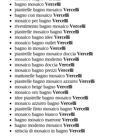
bagno mosaico
Vercelli
piastrelle bagno mosaico
Vercelli
bagno con mosaico
Vercelli
mosaico per bagno
Vercelli
rivestimento bagno mosaico
Vercelli
piastrelle mosaico bagno
Vercelli
mosaico bagno idee
Vercelli
mosaico bagno outlet
Vercelli
bagno in mosaico
Vercelli
piastrelle bagno mosaico doccia
Vercelli
mosaico bagno moderno
Vercelli
mosaico bagno doccia
Vercelli
mosaico bagno prezzi
Vercelli
mattonelle bagno mosaico
Vercelli
piastrelle bagno mosaico azzurro
Vercelli
mosaico beige bagno
Vercelli
mosaico oro bagno
Vercelli
idee piastrelle bagno mosaico
Vercelli
mosaico azzurro bagno
Vercelli
piastrelle finto mosaico bagno
Vercelli
mosaico bagno bianco
Vercelli
bagno mosaico marrone
Vercelli
bagno moderno mosaico
Vercelli
striscia di mosaico in bagno
Vercelli