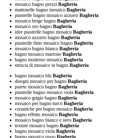
mosaico bagno prezzi
Bagheria
mattonelle bagno mosaico
Bagheria
piastrelle bagno mosaico azzurro
Bagheria
mosaico beige bagno
Bagheria
mosaico oro bagno
Bagheria
idee piastrelle bagno mosaico
Bagheria
mosaico azzurro bagno
Bagheria
piastrelle finto mosaico bagno
Bagheria
mosaico bagno bianco
Bagheria
bagno mosaico marrone
Bagheria
bagno moderno mosaico
Bagheria
striscia di mosaico in bagno
Bagheria
bagno mosaico blu
Bagheria
disegni mosaico per bagno
Bagheria
parete mosaico bagno
Bagheria
piastrelle bagno mosaico viola
Bagheria
mosaico grigio bagno
Bagheria
mosaico per bagno turco
Bagheria
ceramiche per bagno mosaico
Bagheria
bagno effetto mosaico
Bagheria
mosaico bagno bianco e nero
Bagheria
texture mosaico bagno
Bagheria
bagno mosaico viola
Bagheria
bagno mosaico rosso
Bagheria