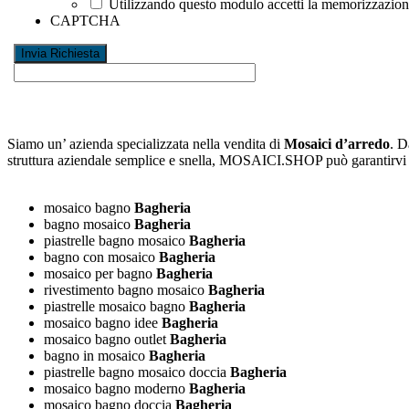
Utilizzando questo modulo accetti la memorizzazione 
CAPTCHA
Siamo un’ azienda specializzata nella vendita di
Mosaici d’arredo
. D
struttura aziendale semplice e snella, MOSAICI.SHOP può garantirv
mosaico bagno
Bagheria
bagno mosaico
Bagheria
piastrelle bagno mosaico
Bagheria
bagno con mosaico
Bagheria
mosaico per bagno
Bagheria
rivestimento bagno mosaico
Bagheria
piastrelle mosaico bagno
Bagheria
mosaico bagno idee
Bagheria
mosaico bagno outlet
Bagheria
bagno in mosaico
Bagheria
piastrelle bagno mosaico doccia
Bagheria
mosaico bagno moderno
Bagheria
mosaico bagno doccia
Bagheria