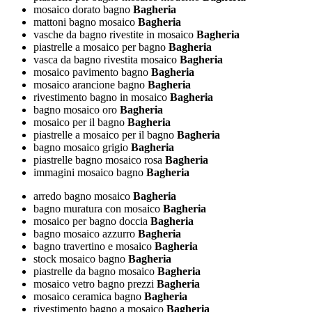
mosaico dorato bagno
Bagheria
mattoni bagno mosaico
Bagheria
vasche da bagno rivestite in mosaico
Bagheria
piastrelle a mosaico per bagno
Bagheria
vasca da bagno rivestita mosaico
Bagheria
mosaico pavimento bagno
Bagheria
mosaico arancione bagno
Bagheria
rivestimento bagno in mosaico
Bagheria
bagno mosaico oro
Bagheria
mosaico per il bagno
Bagheria
piastrelle a mosaico per il bagno
Bagheria
bagno mosaico grigio
Bagheria
piastrelle bagno mosaico rosa
Bagheria
immagini mosaico bagno
Bagheria
arredo bagno mosaico
Bagheria
bagno muratura con mosaico
Bagheria
mosaico per bagno doccia
Bagheria
bagno mosaico azzurro
Bagheria
bagno travertino e mosaico
Bagheria
stock mosaico bagno
Bagheria
piastrelle da bagno mosaico
Bagheria
mosaico vetro bagno prezzi
Bagheria
mosaico ceramica bagno
Bagheria
rivestimento bagno a mosaico
Bagheria