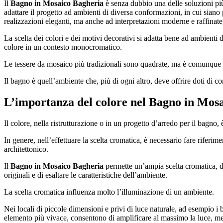
Il
Bagno in Mosaico Bagheria
è senza dubbio una delle soluzioni più 
adattare il progetto ad ambienti di diversa conformazioni, in cui siano
realizzazioni eleganti, ma anche ad interpretazioni moderne e raffinate,
La scelta dei colori e dei motivi decorativi si adatta bene ad ambienti d
colore in un contesto monocromatico.
Le tessere da mosaico più tradizionali sono quadrate, ma è comunque pos
Il bagno è quell’ambiente che, più di ogni altro, deve offrire doti di co
L’importanza del colore nel
Bagno in Mosa
Il colore, nella ristrutturazione o in un progetto d’arredo per il bagno,
In genere, nell’effettuare la scelta cromatica, è necessario fare riferim
architettonico.
Il
Bagno in Mosaico Bagheria
permette un’ampia scelta cromatica, dall
originali e di esaltare le caratteristiche dell’ambiente.
La scelta cromatica influenza molto l’illuminazione di un ambiente.
Nei locali di piccole dimensioni e privi di luce naturale, ad esempio i b
elemento più vivace, consentono di amplificare al massimo la luce, megli