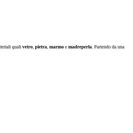
eriali quali
vetro
,
pietra
,
marmo
e
madreperla
. Partendo da una