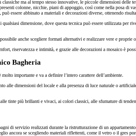
classiche ma al tempo stesso innovative, le piccole dimensioni delle tess
 presenti colonne, nicchie, piani di appoggio, così come nella posa di vas
 può essere abbinato a materiali e decorazioni diverse, ottenendo risulta
i qualsiasi dimensione, dove questa tecnica può essere utilizzata per rive
sibile anche scegliere formati alternativi e realizzare vere e proprie o
mfort, riservatezza e intimità, e grazie alle decorazioni a mosaico è possi
ico Bagheria
 è molto importante e va a definire l’intero carattere dell’ambiente.
ento alle dimensioni del locale e alla presenza di luce naturale o artifici
e tinte più brillanti e vivaci, ai colori classici, alle sfumature di tenden
agni di servizio realizzati durante la ristrutturazione di un appartamento, 
o ancora se scegliendo materiali riflettenti, come il vetro o il gres porc