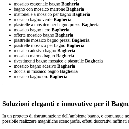
mosaico esagonale bagno
Bagheria
bagno con mosaico marrone
Bagheria
mattonelle a mosaico per bagno
Bagheria
mosaico bagno verde
Bagheria
piastrelle a mosaico per bagno prezzi
Bagheria
mosaico bagno nero
Bagheria
offerte mosaico bagno
Bagheria
piastrelle mosaico bagno prezzi
Bagheria
piastrelle mosaico per bagno
Bagheria
mosaico adesivo bagno
Bagheria
mosaico marmo bagno
Bagheria
rivestimenti bagno mosaico e piastrelle
Bagheria
mosaico bagno adesivo
Bagheria
doccia in mosaico bagno
Bagheria
mosaico bagno oro
Bagheria
Soluzioni eleganti e innovative per il
Bagno
In un progetto di ristrutturazione dell’ambiente bagno, o comunque nel
possibile realizzare magnifiche scenografie, effetti decorativi raffinati 