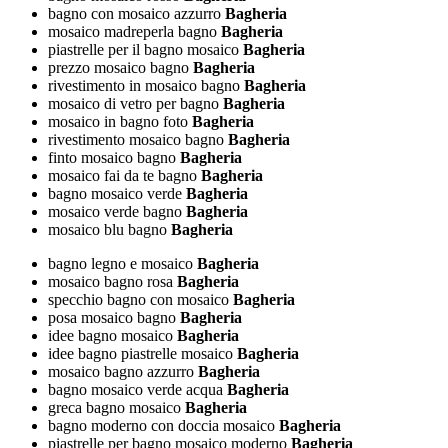
bagno con mosaico azzurro
Bagheria
mosaico madreperla bagno
Bagheria
piastrelle per il bagno mosaico
Bagheria
prezzo mosaico bagno
Bagheria
rivestimento in mosaico bagno
Bagheria
mosaico di vetro per bagno
Bagheria
mosaico in bagno foto
Bagheria
rivestimento mosaico bagno
Bagheria
finto mosaico bagno
Bagheria
mosaico fai da te bagno
Bagheria
bagno mosaico verde
Bagheria
mosaico verde bagno
Bagheria
mosaico blu bagno
Bagheria
bagno legno e mosaico
Bagheria
mosaico bagno rosa
Bagheria
specchio bagno con mosaico
Bagheria
posa mosaico bagno
Bagheria
idee bagno mosaico
Bagheria
idee bagno piastrelle mosaico
Bagheria
mosaico bagno azzurro
Bagheria
bagno mosaico verde acqua
Bagheria
greca bagno mosaico
Bagheria
bagno moderno con doccia mosaico
Bagheria
piastrelle per bagno mosaico moderno
Bagheria