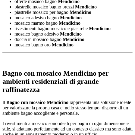
offerte mosaico bagno
Mendicino
piastrelle mosaico bagno prezzi
Mendicino
piastrelle mosaico per bagno
Mendicino
mosaico adesivo bagno
Mendicino
mosaico marmo bagno
Mendicino
rivestimenti bagno mosaico e piastrelle
Mendicino
mosaico bagno adesivo
Mendicino
doccia in mosaico bagno
Mendicino
mosaico bagno oro
Mendicino
Bagno con mosaico Mendicino
per
ambienti residenziali di grande
raffinatezza
Il
Bagno con mosaico Mendicino
rappresenta una soluzione ideale
per valorizzare la propria casa e, nello stesso tempo, disporre di un
ambiente bagno accogliente e personale.
I rivestimenti a mosaico sono ideali per bagni di ogni dimensione e
stile, si adattano perfettamente ad un contesto classico ma sono adatti
anche in un appartamento moderno o in un ufficio.