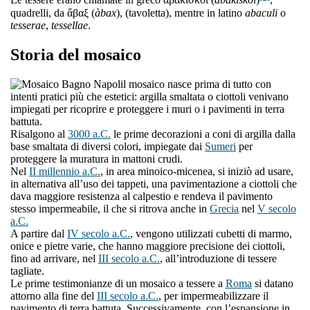
Le tessere erano chiamate in greco ἀβακίσκοι (
abakìskoi
)
,
quadrelli, da ἄβαξ (
àbax
), (tavoletta), mentre in latino
abaculi
o
tesserae
,
tessellae
.
Storia del mosaico
l mosaico nasce prima di tutto con
intenti pratici più che estetici: argilla smaltata o ciottoli venivano
impiegati per ricoprire e proteggere i muri o i pavimenti in terra
battuta.
Risalgono al
3000 a.C.
le prime decorazioni a coni di argilla dalla
base smaltata di diversi colori, impiegate dai
Sumeri
per
proteggere la muratura in mattoni crudi.
Nel
II millennio a.C.
, in area minoico-micenea, si iniziò ad usare,
in alternativa all’uso dei tappeti, una pavimentazione a ciottoli che
dava maggiore resistenza al calpestio e rendeva il pavimento
stesso impermeabile, il che si ritrova anche in
Grecia
nel
V secolo
a.C.
A partire dal
IV secolo a.C.
, vengono utilizzati cubetti di marmo,
onice e pietre varie, che hanno maggiore precisione dei ciottoli,
fino ad arrivare, nel
III secolo a.C.
, all’introduzione di tessere
tagliate.
Le prime testimonianze di un mosaico a tessere a
Roma
si datano
attorno alla fine del
III secolo a.C.
, per impermeabilizzare il
pavimento di terra battuta. Successivamente, con l’espansione in