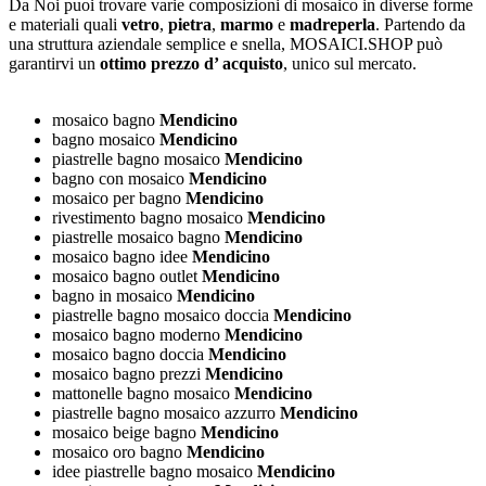
Da Noi puoi trovare varie composizioni di mosaico in diverse forme
e materiali quali
vetro
,
pietra
,
marmo
e
madreperla
. Partendo da
una struttura aziendale semplice e snella, MOSAICI.SHOP può
garantirvi un
ottimo prezzo d’ acquisto
, unico sul mercato.
mosaico bagno
Mendicino
bagno mosaico
Mendicino
piastrelle bagno mosaico
Mendicino
bagno con mosaico
Mendicino
mosaico per bagno
Mendicino
rivestimento bagno mosaico
Mendicino
piastrelle mosaico bagno
Mendicino
mosaico bagno idee
Mendicino
mosaico bagno outlet
Mendicino
bagno in mosaico
Mendicino
piastrelle bagno mosaico doccia
Mendicino
mosaico bagno moderno
Mendicino
mosaico bagno doccia
Mendicino
mosaico bagno prezzi
Mendicino
mattonelle bagno mosaico
Mendicino
piastrelle bagno mosaico azzurro
Mendicino
mosaico beige bagno
Mendicino
mosaico oro bagno
Mendicino
idee piastrelle bagno mosaico
Mendicino