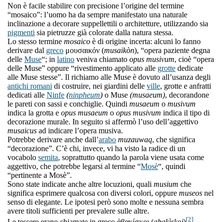
Non è facile stabilire con precisione l’origine del termine
“mosaico”: l’uomo ha da sempre manifestato una naturale
inclinazione a decorare suppellettili o architetture, utilizzando sia
pigmenti
sia pietruzze già colorate dalla natura stessa.
Lo stesso termine
mosaico
è di origine incerta: alcuni lo fanno
derivare dal
greco
μουσαικόν (
musaikòn
), “opera paziente degna
delle
Muse
“; in
latino
veniva chiamato
opus musivum
, cioè “opera
delle Muse” oppure “rivestimento applicato alle
grotte
dedicate
alle Muse stesse”. Il richiamo alle Muse è dovuto all’usanza degli
antichi romani
di costruire, nei giardini delle
ville
, grotte e anfratti
dedicati alle
Ninfe
(
ninpheum
)
o Muse
(musaeum)
, decorandone
le pareti con sassi e conchiglie. Quindi
musaeum
o
musivum
indica la grotta e
opus musaeum
o
opus musivum
indica il tipo di
decorazione murale. In seguito si affermò l’uso dell’aggettivo
musaicus
ad indicare l’opera musiva.
Potrebbe derivare anche dall’
arabo
muzauwaq
, che significa
“decorazione”. C’è chi, invece, vi ha visto la radice di un
vocabolo
semita
, soprattutto quando la parola viene usata come
aggettivo, che potrebbe legarsi al termine “
Mosè
“, quindi
“pertinente a Mosè”.
Sono state indicate anche altre locuzioni, quali
musium
che
significa esprimere qualcosa con diversi colori, oppure
museos
nel
senso di elegante. Le ipotesi però sono molte e nessuna sembra
avere titoli sufficienti per prevalere sulle altre.
[2]