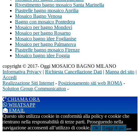
Rivestimento bagno mosaico Santa Marinella
Piastrelle bagno mosaico Aprilia
Mosaico Bagno Venosa
Bagno con mosaico Pontedera
Mosaico per bagno Mondovì
Mosaico per bagno Rosarno
Mosaico bagno idee Foglianise
Mosaico per bagno Palmanova
Piastrelle bagno mosaico Firenze
Mosaico bagno idee Foggia
copyright © 2017- Oggi MOSAICO BAGNO MILANO
Informativa Privacy
|
Richiesta Cancellazione Dati
|
Mappa del sito
|
Accedi
Realizzazione Siti Internet
-
Posizionamento siti web ROMA
-
Solution Group Communication
-
CHIAMA ORA
WHATSAPP
EMAIL
Questo sito utilizza cookie in conformità alla policy e cookie che
rientrano nella responsabilità di terze parti. Proseguendo nella
navigazione acconsenti all’utilizzo di cookie.
Ok
Leggi di più