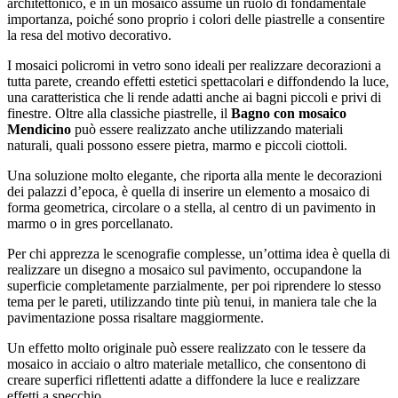
architettonico, e in un mosaico assume un ruolo di fondamentale
importanza, poiché sono proprio i colori delle piastrelle a consentire
la resa del motivo decorativo.
I mosaici policromi in vetro sono ideali per realizzare decorazioni a
tutta parete, creando effetti estetici spettacolari e diffondendo la luce,
una caratteristica che li rende adatti anche ai bagni piccoli e privi di
finestre. Oltre alla classiche piastrelle, il
Bagno con mosaico
Mendicino
può essere realizzato anche utilizzando materiali
naturali, quali possono essere pietra, marmo e piccoli ciottoli.
Una soluzione molto elegante, che riporta alla mente le decorazioni
dei palazzi d’epoca, è quella di inserire un elemento a mosaico di
forma geometrica, circolare o a stella, al centro di un pavimento in
marmo o in gres porcellanato.
Per chi apprezza le scenografie complesse, un’ottima idea è quella di
realizzare un disegno a mosaico sul pavimento, occupandone la
superficie completamente parzialmente, per poi riprendere lo stesso
tema per le pareti, utilizzando tinte più tenui, in maniera tale che la
pavimentazione possa risaltare maggiormente.
Un effetto molto originale può essere realizzato con le tessere da
mosaico in acciaio o altro materiale metallico, che consentono di
creare superfici riflettenti adatte a diffondere la luce e realizzare
effetti a specchio.