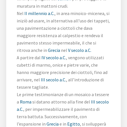
muratura in mattoni crudi.
Nel
II millennio a.C.
, in area minoico-micenea, si
iniziò ad usare, in alternativa all’uso dei tappeti,
una pavimentazione a ciottoli che dava
maggiore resistenza al calpestio e rendeva il
pavimento stesso impermeabile, il che si
ritrova anche in
Grecia
nel
V secolo a.C.
A partire dal
IV secolo a.C.
, vengono utilizzati
cubetti di marmo, onice e pietre varie, che
hanno maggiore precisione dei ciottoli, fino ad
arrivare, nel
III secolo a.C.
, all’introduzione di
tessere tagliate.
Le prime testimonianze di un mosaico a tessere
a
Roma
si datano attorno alla fine del
III secolo
a.C.
, per impermeabilizzare il pavimento di
terra battuta. Successivamente, con
l’espansione in
Grecia
e in
Egitto
, si svilupperà