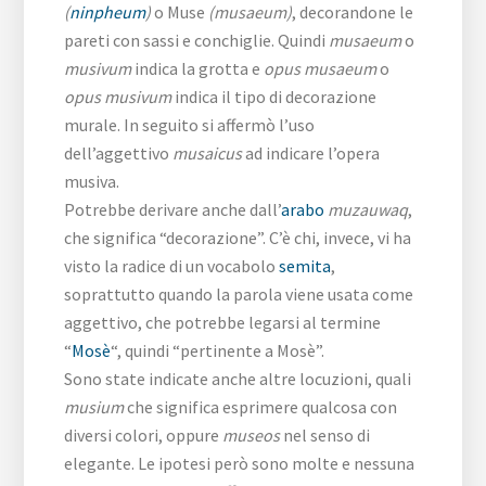
(
ninpheum
)
o Muse
(musaeum)
, decorandone le
pareti con sassi e conchiglie. Quindi
musaeum
o
musivum
indica la grotta e
opus musaeum
o
opus musivum
indica il tipo di decorazione
murale. In seguito si affermò l’uso
dell’aggettivo
musaicus
ad indicare l’opera
musiva.
Potrebbe derivare anche dall’
arabo
muzauwaq
,
che significa “decorazione”. C’è chi, invece, vi ha
visto la radice di un vocabolo
semita
,
soprattutto quando la parola viene usata come
aggettivo, che potrebbe legarsi al termine
“
Mosè
“, quindi “pertinente a Mosè”.
Sono state indicate anche altre locuzioni, quali
musium
che significa esprimere qualcosa con
diversi colori, oppure
museos
nel senso di
elegante. Le ipotesi però sono molte e nessuna