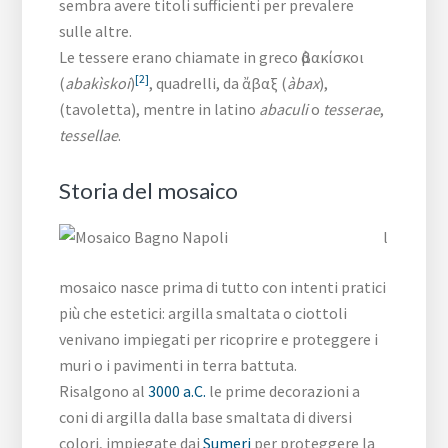
sembra avere titoli sufficienti per prevalere
sulle altre.
Le tessere erano chiamate in greco ἀβακίσκοι
[2]
(
abakìskoi
)
, quadrelli, da ἄβαξ (
àbax
),
(tavoletta), mentre in latino
abaculi
o
tesserae
,
tessellae
.
Storia del mosaico
l
mosaico nasce prima di tutto con intenti pratici
più che estetici: argilla smaltata o ciottoli
venivano impiegati per ricoprire e proteggere i
muri o i pavimenti in terra battuta.
Risalgono al
3000 a.C.
le prime decorazioni a
coni di argilla dalla base smaltata di diversi
colori, impiegate dai
Sumeri
per proteggere la