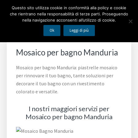
Passa
Passa
Passa
MOSAICO BAGNO
Questo sito utilizza cookie in conformità alla policy e cookie
alla
al
al
che rientrano nella responsabilità di terze parti. Proseguendo
navigazione
contenuto
piè
nella navigazione acconsenti all’utilizzo di cookie.
Piastrelle mosaico per rinnovare il tuo bagno
primaria
principale
di
Ok
Leggi di più
pagina
Mosaico per bagno Manduria
Mosaico per bagno Manduria: piastrelle mosaico
per rinnovare il tuo bagno, tante soluzioni per
decorare il tuo bagno con un rivestimento
colorato e versatile.
I nostri maggiori servizi per
Mosaico per bagno Manduria