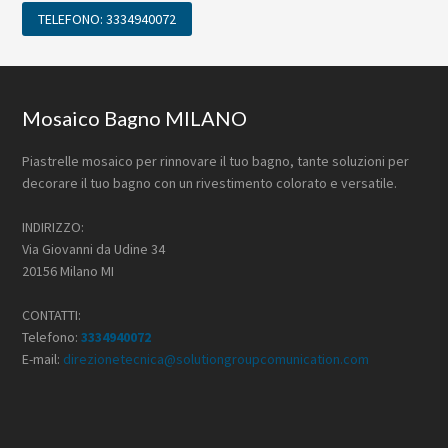
TELEFONO: 3334940072
Footer
Mosaico Bagno MILANO
Piastrelle mosaico per rinnovare il tuo bagno, tante soluzioni per
decorare il tuo bagno con un rivestimento colorato e versatile.
INDIRIZZO:
Via Giovanni da Udine 34
20156 Milano MI
CONTATTI:
Telefono:
3334940072
E-mail:
direzionetecnica@solutiongroupcomunication.com