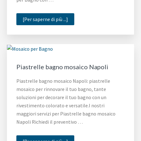
infoBagno
[Per saperne di più ...]
con
mosaico
Roma
Piastrelle bagno mosaico Napoli
Piastrelle bagno mosaico Napoli: piastrelle
mosaico per rinnovare il tuo bagno, tante
soluzioni per decorare il tuo bagno con un
rivestimento colorato e versatile.I nostri
maggiori servizi per Piastrelle bagno mosaico
Napoli Richiedi il preventivo …