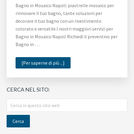
Bagno in Mosaico Napoli: piastrelle mosaico per
rinnovare il tuo bagno, tante soluzioni per
decorare il tuo bagno con un rivestimento
colorato e versatile.I nostri maggiori servizi per
Bagno in Mosaico Napoli Richiedi il preventivo per
Bagno in …
infoBagno
[Per saperne di più ...]
in
Mosaico
Napoli
CERCA NEL SITO:
Cerca
in
questo
sito
web