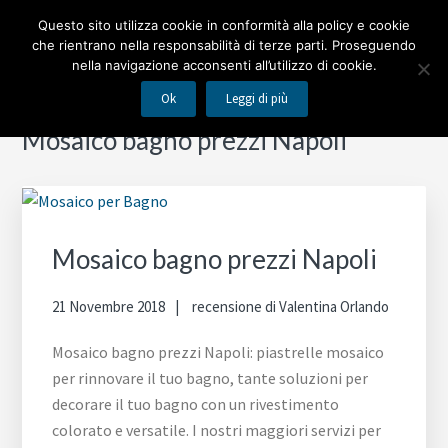
Passa
Passa
Passa
Passa
MOSAICO BAGNO
Questo sito utilizza cookie in conformità alla policy e cookie
alla
al
alla
al
che rientrano nella responsabilità di terze parti. Proseguendo
navigazione
contenuto
barra
piè
nella navigazione acconsenti all’utilizzo di cookie.
Piastrelle mosaico per rinnovare il tuo bagno
primaria
principale
laterale
di
Ok
Leggi di più
primaria
pagina
Barra
Mosaico bagno prezzi Napoli
laterale
primaria
Mosaico bagno prezzi Napoli
21 Novembre 2018
recensione di
Valentina Orlando
Mosaico bagno prezzi Napoli: piastrelle mosaico
per rinnovare il tuo bagno, tante soluzioni per
decorare il tuo bagno con un rivestimento
colorato e versatile. I nostri maggiori servizi per