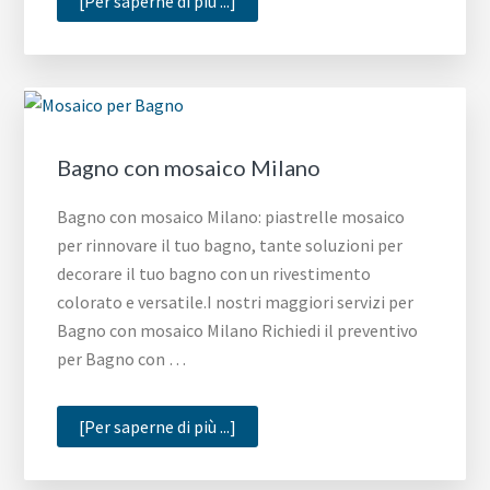
infoPiastrelle
[Per saperne di più ...]
bagno
mosaico
Napoli
Bagno con mosaico Milano
Bagno con mosaico Milano: piastrelle mosaico
per rinnovare il tuo bagno, tante soluzioni per
decorare il tuo bagno con un rivestimento
colorato e versatile.I nostri maggiori servizi per
Bagno con mosaico Milano Richiedi il preventivo
per Bagno con …
infoBagno
[Per saperne di più ...]
con
mosaico