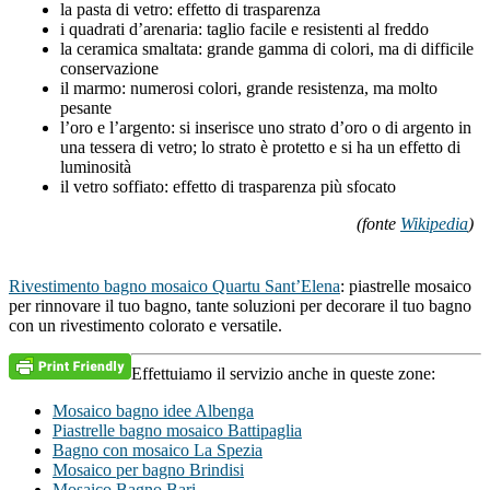
la pasta di vetro: effetto di trasparenza
i quadrati d’arenaria: taglio facile e resistenti al freddo
la ceramica smaltata: grande gamma di colori, ma di difficile
conservazione
il marmo: numerosi colori, grande resistenza, ma molto
pesante
l’oro e l’argento: si inserisce uno strato d’oro o di argento in
una tessera di vetro; lo strato è protetto e si ha un effetto di
luminosità
il vetro soffiato: effetto di trasparenza più sfocato
(fonte
Wikipedia
)
Rivestimento bagno mosaico Quartu Sant’Elena
: piastrelle mosaico
per rinnovare il tuo bagno, tante soluzioni per decorare il tuo bagno
con un rivestimento colorato e versatile.
Effettuiamo il servizio anche in queste zone:
Mosaico bagno idee Albenga
Piastrelle bagno mosaico Battipaglia
Bagno con mosaico La Spezia
Mosaico per bagno Brindisi
Mosaico Bagno Bari