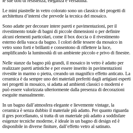
le sue doti di resistenza, eleganza e versatilità.
Le mini piastrelle in vetro colorato sono un classico dei progetti di
architettura d’interni che prevede la tecnica del mosaico.
Sono adatte per decorare intere pareti e pavimentazioni, per il
rivestimento totale di bagni di piccole dimensioni o per definire
alcuni elementi particolari, come il box doccia o il rivestimento
esterno della vasca da bagno. I colori delle tessere da mosaico in
vetro sono forti e brillanti e consentono di riflettere la luce,
amplificando la luminosità di un ambiente piccolo e privo di finestre.
Nelle stanze da bagno più grandi, il mosaico in vetro è adatto per
realizzare pareti artistiche e per essere inserito in pavimentazioni
rivestite in marmo o pietra, creando un magnifico effetto anticato. La
ceramica è da sempre uno dei materiali preferiti dagli artigiani esperti
nei progetti in mosaico, si adatta ad ambienti classici o moderni e
può essere valorizzata ulteriormente dalla presenza di decorazioni
eseguite manualmente.
In un bagno dall’atmosfera elegante e lievemente vintage, la
ceramica è senza dubbio il materiale più adatto. Per quanto riguarda
il gres porcellanato, si tratta di un materiale più adatto a soddisfare
esigenze tecniche moderne, è ideale in un bagno di design ed è
disponibile in diverse finiture, dall’effetto vetro al satinato.