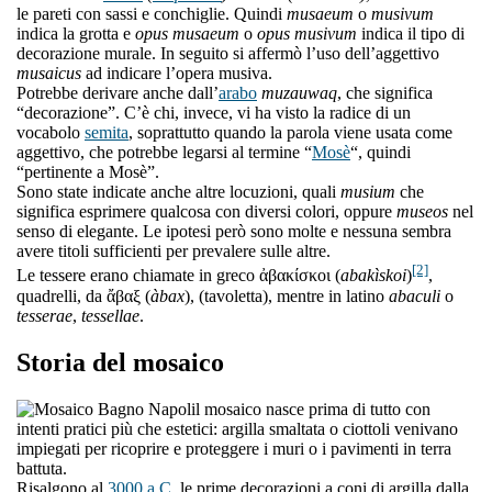
le pareti con sassi e conchiglie. Quindi
musaeum
o
musivum
indica la grotta e
opus musaeum
o
opus musivum
indica il tipo di
decorazione murale. In seguito si affermò l’uso dell’aggettivo
musaicus
ad indicare l’opera musiva.
Potrebbe derivare anche dall’
arabo
muzauwaq
, che significa
“decorazione”. C’è chi, invece, vi ha visto la radice di un
vocabolo
semita
, soprattutto quando la parola viene usata come
aggettivo, che potrebbe legarsi al termine “
Mosè
“, quindi
“pertinente a Mosè”.
Sono state indicate anche altre locuzioni, quali
musium
che
significa esprimere qualcosa con diversi colori, oppure
museos
nel
senso di elegante. Le ipotesi però sono molte e nessuna sembra
avere titoli sufficienti per prevalere sulle altre.
[2]
Le tessere erano chiamate in greco ἀβακίσκοι (
abakìskoi
)
,
quadrelli, da ἄβαξ (
àbax
), (tavoletta), mentre in latino
abaculi
o
tesserae
,
tessellae
.
Storia del mosaico
l mosaico nasce prima di tutto con
intenti pratici più che estetici: argilla smaltata o ciottoli venivano
impiegati per ricoprire e proteggere i muri o i pavimenti in terra
battuta.
Risalgono al
3000 a.C.
le prime decorazioni a coni di argilla dalla