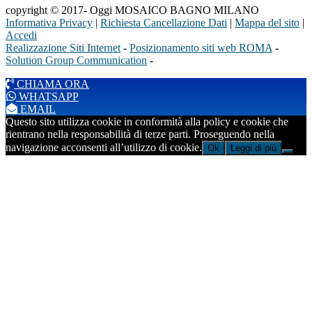
copyright © 2017- Oggi MOSAICO BAGNO MILANO
Informativa Privacy
|
Richiesta Cancellazione Dati
|
Mappa del sito
|
Accedi
Realizzazione Siti Internet
-
Posizionamento siti web ROMA
-
Solution Group Communication
-
CHIAMA ORA
WHATSAPP
EMAIL
Questo sito utilizza cookie in conformità alla policy e cookie che
rientrano nella responsabilità di terze parti. Proseguendo nella
navigazione acconsenti all’utilizzo di cookie.
Ok
Leggi di più