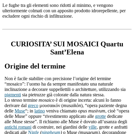
Le fughe tra gli elementi sono ridotti al minimo, e vengono
ulteriormente colmati con un apposito prodotto idrorepellente, per
escludere ogni rischio di infiltrazione.
CURIOSITA’ SUI MOSAICI Quartu
Sant’Elena
Origine del termine
Non è facile stabilire con precisione l’origine del termine
“mosaico”: l’uomo ha da sempre manifestato una naturale
inclinazione a decorare suppellettili o architetture, utilizzando sia
pigmenti
sia pietruzze già colorate dalla natura stessa.
Lo stesso termine
mosaico
è di origine incerta: alcuni lo fanno
derivare dal
greco
μουσαικόν (
musaikòn
), “opera paziente degna
delle
Muse
“; in
latino
veniva chiamato
opus musivum
, cioè “opera
delle Muse” oppure “rivestimento applicato alle
grotte
dedicate
alle Muse stesse”. Il richiamo alle Muse è dovuto all’usanza degli
antichi romani
di costruire, nei giardini delle
ville
, grotte e anfratti
dedicati alle
Ninfe
(
ninpheum
)
o Muse
(musaeum)
, decorandone