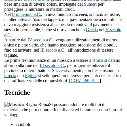
base smaltata di diversi colori, impiegate dai
Sumeri
per
proteggere la muratura in mattoni crudi.
Nel
II millennio a.C.
, in area minoico-micenea, si iniziò ad usare,
in alternativa all’uso dei tappeti, una pavimentazione a ciottoli che
dava maggiore resistenza al calpestio e rendeva il pavimento
stesso impermeabile, il che si ritrova anche in
Grecia
nel
V secolo
a.C.
A partire dal
IV secolo a.C.
, vengono utilizzati cubetti di marmo,
onice e pietre varie, che hanno maggiore precisione dei ciottoli,
fino ad arrivare, nel
III secolo a.C.
, all’introduzione di tessere
tagliate.
Le prime testimonianze di un mosaico a tessere a
Roma
si datano
attorno alla fine del
III secolo a.C.
, per impermeabilizzare il
pavimento di terra battuta. Successivamente, con l’espansione in
Grecia
e in
Egitto
, si svilupperà un interesse per la ricerca estetica
e la raffinatezza delle composizioni. [
CONTINUA…
]
Tecniche
Si possono adottare molti tipi di
materiali, che permettono effetti diversi ed hanno ciascuno i propri
vantaggi.
i ciottoli