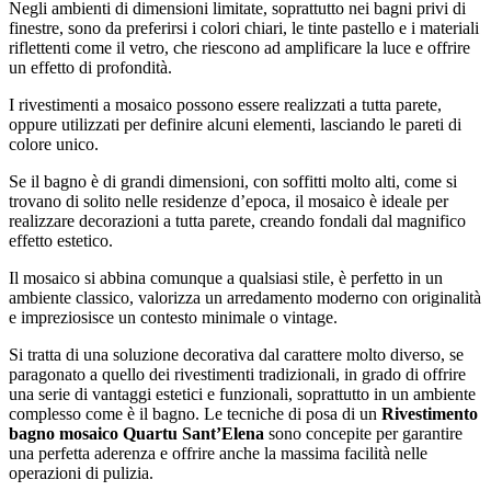
Negli ambienti di dimensioni limitate, soprattutto nei bagni privi di
finestre, sono da preferirsi i colori chiari, le tinte pastello e i materiali
riflettenti come il vetro, che riescono ad amplificare la luce e offrire
un effetto di profondità.
I rivestimenti a mosaico possono essere realizzati a tutta parete,
oppure utilizzati per definire alcuni elementi, lasciando le pareti di
colore unico.
Se il bagno è di grandi dimensioni, con soffitti molto alti, come si
trovano di solito nelle residenze d’epoca, il mosaico è ideale per
realizzare decorazioni a tutta parete, creando fondali dal magnifico
effetto estetico.
Il mosaico si abbina comunque a qualsiasi stile, è perfetto in un
ambiente classico, valorizza un arredamento moderno con originalità
e impreziosisce un contesto minimale o vintage.
Si tratta di una soluzione decorativa dal carattere molto diverso, se
paragonato a quello dei rivestimenti tradizionali, in grado di offrire
una serie di vantaggi estetici e funzionali, soprattutto in un ambiente
complesso come è il bagno. Le tecniche di posa di un
Rivestimento
bagno mosaico Quartu Sant’Elena
sono concepite per garantire
una perfetta aderenza e offrire anche la massima facilità nelle
operazioni di pulizia.