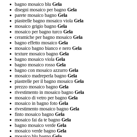
bagno mosaico blu
Gela
disegni mosaico per bagno
Gela
parete mosaico bagno
Gela
piastrelle bagno mosaico viola
Gela
mosaico grigio bagno
Gela
mosaico per bagno turco
Gela
ceramiche per bagno mosaico
Gela
bagno effetto mosaico
Gela
mosaico bagno bianco e nero
Gela
texture mosaico bagno
Gela
bagno mosaico viola
Gela
bagno mosaico rosso
Gela
bagno con mosaico azzurro
Gela
mosaico madreperla bagno
Gela
piastrelle per il bagno mosaico
Gela
prezzo mosaico bagno
Gela
rivestimento in mosaico bagno
Gela
mosaico di vetro per bagno
Gela
mosaico in bagno foto
Gela
rivestimento mosaico bagno
Gela
finto mosaico bagno
Gela
mosaico fai da te bagno
Gela
bagno mosaico verde
Gela
mosaico verde bagno
Gela
mosaico blu bagno
Gela