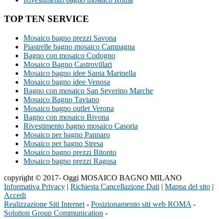
TOP TEN SERVICE
Mosaico bagno prezzi Savona
Piastrelle bagno mosaico Campagna
Bagno con mosaico Codogno
Mosaico Bagno Castrovillari
Mosaico bagno idee Santa Marinella
Mosaico bagno idee Venosa
Bagno con mosaico San Severino Marche
Mosaico Bagno Taviano
Mosaico bagno outlet Verona
Bagno con mosaico Bivona
Rivestimento bagno mosaico Casoria
Mosaico per bagno Pannaro
Mosaico per bagno Stresa
Mosaico bagno prezzi Bitonto
Mosaico bagno prezzi Ragusa
copyright © 2017- Oggi MOSAICO BAGNO MILANO
Informativa Privacy
|
Richiesta Cancellazione Dati
|
Mappa del sito
|
Accedi
Realizzazione Siti Internet
-
Posizionamento siti web ROMA
-
Solution Group Communication
-