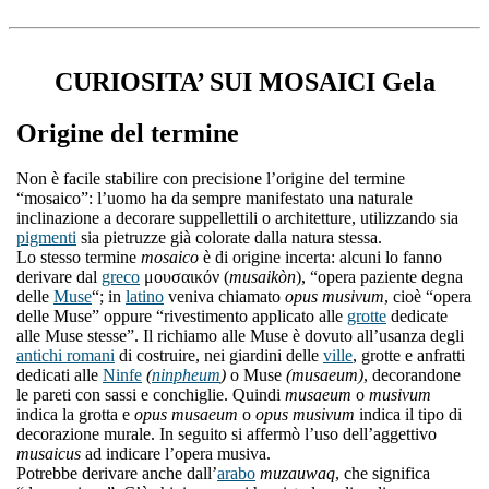
CURIOSITA’ SUI MOSAICI Gela
Origine del termine
Non è facile stabilire con precisione l’origine del termine
“mosaico”: l’uomo ha da sempre manifestato una naturale
inclinazione a decorare suppellettili o architetture, utilizzando sia
pigmenti
sia pietruzze già colorate dalla natura stessa.
Lo stesso termine
mosaico
è di origine incerta: alcuni lo fanno
derivare dal
greco
μουσαικόν (
musaikòn
), “opera paziente degna
delle
Muse
“; in
latino
veniva chiamato
opus musivum
, cioè “opera
delle Muse” oppure “rivestimento applicato alle
grotte
dedicate
alle Muse stesse”. Il richiamo alle Muse è dovuto all’usanza degli
antichi romani
di costruire, nei giardini delle
ville
, grotte e anfratti
dedicati alle
Ninfe
(
ninpheum
)
o Muse
(musaeum)
, decorandone
le pareti con sassi e conchiglie. Quindi
musaeum
o
musivum
indica la grotta e
opus musaeum
o
opus musivum
indica il tipo di
decorazione murale. In seguito si affermò l’uso dell’aggettivo
musaicus
ad indicare l’opera musiva.
Potrebbe derivare anche dall’
arabo
muzauwaq
, che significa