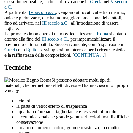
stesso impermeabile, il che si ritrova anche in
Grecia
nel
V secolo
a.C.
A partire dal
IV secolo a.C.
, vengono utilizzati cubetti di marmo,
onice e pietre varie, che hanno maggiore precisione dei ciottoli,
fino ad arrivare, nel
III secolo a.C.
, all’introduzione di tessere
tagliate.
Le prime testimonianze di un mosaico a tessere a
Roma
si datano
attorno alla fine del
III secolo a.C.
, per impermeabilizzare il
pavimento di terra battuta. Successivamente, con l’espansione in
Grecia
e in
Egitto
, si svilupperà un interesse per la ricerca estetica
e la raffinatezza delle composizioni. [
CONTINUA…
]
Tecniche
Si possono adottare molti tipi di
materiali, che permettono effetti diversi ed hanno ciascuno i propri
vantaggi.
i ciottoli
la pasta di vetro: effetto di trasparenza
i quadrati d’arenaria: taglio facile e resistenti al freddo
la ceramica smaltata: grande gamma di colori, ma di difficile
conservazione
il marmo: numerosi colori, grande resistenza, ma molto
pesante