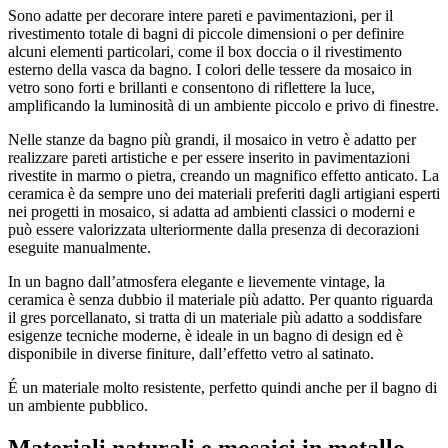
Sono adatte per decorare intere pareti e pavimentazioni, per il
rivestimento totale di bagni di piccole dimensioni o per definire
alcuni elementi particolari, come il box doccia o il rivestimento
esterno della vasca da bagno. I colori delle tessere da mosaico in
vetro sono forti e brillanti e consentono di riflettere la luce,
amplificando la luminosità di un ambiente piccolo e privo di finestre.
Nelle stanze da bagno più grandi, il mosaico in vetro è adatto per
realizzare pareti artistiche e per essere inserito in pavimentazioni
rivestite in marmo o pietra, creando un magnifico effetto anticato. La
ceramica è da sempre uno dei materiali preferiti dagli artigiani esperti
nei progetti in mosaico, si adatta ad ambienti classici o moderni e
può essere valorizzata ulteriormente dalla presenza di decorazioni
eseguite manualmente.
In un bagno dall’atmosfera elegante e lievemente vintage, la
ceramica è senza dubbio il materiale più adatto. Per quanto riguarda
il gres porcellanato, si tratta di un materiale più adatto a soddisfare
esigenze tecniche moderne, è ideale in un bagno di design ed è
disponibile in diverse finiture, dall’effetto vetro al satinato.
É un materiale molto resistente, perfetto quindi anche per il bagno di
un ambiente pubblico.
Materiali naturali e mosaici in metallo