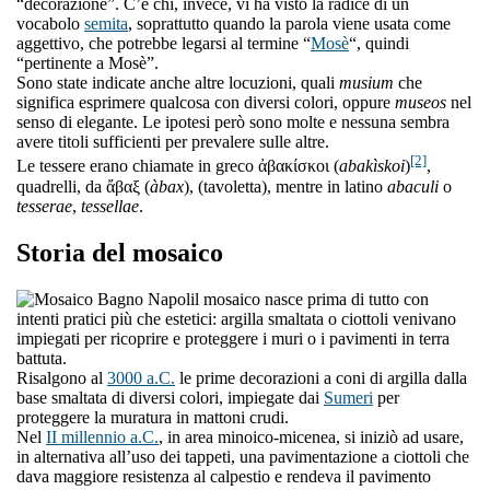
“decorazione”. C’è chi, invece, vi ha visto la radice di un
vocabolo
semita
, soprattutto quando la parola viene usata come
aggettivo, che potrebbe legarsi al termine “
Mosè
“, quindi
“pertinente a Mosè”.
Sono state indicate anche altre locuzioni, quali
musium
che
significa esprimere qualcosa con diversi colori, oppure
museos
nel
senso di elegante. Le ipotesi però sono molte e nessuna sembra
avere titoli sufficienti per prevalere sulle altre.
[2]
Le tessere erano chiamate in greco ἀβακίσκοι (
abakìskoi
)
,
quadrelli, da ἄβαξ (
àbax
), (tavoletta), mentre in latino
abaculi
o
tesserae
,
tessellae
.
Storia del mosaico
l mosaico nasce prima di tutto con
intenti pratici più che estetici: argilla smaltata o ciottoli venivano
impiegati per ricoprire e proteggere i muri o i pavimenti in terra
battuta.
Risalgono al
3000 a.C.
le prime decorazioni a coni di argilla dalla
base smaltata di diversi colori, impiegate dai
Sumeri
per
proteggere la muratura in mattoni crudi.
Nel
II millennio a.C.
, in area minoico-micenea, si iniziò ad usare,
in alternativa all’uso dei tappeti, una pavimentazione a ciottoli che
dava maggiore resistenza al calpestio e rendeva il pavimento