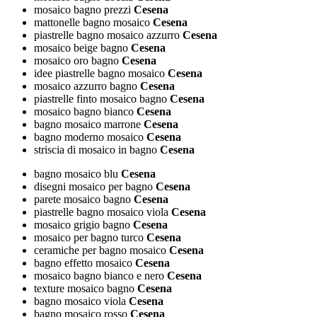
mosaico bagno prezzi
Cesena
mattonelle bagno mosaico
Cesena
piastrelle bagno mosaico azzurro
Cesena
mosaico beige bagno
Cesena
mosaico oro bagno
Cesena
idee piastrelle bagno mosaico
Cesena
mosaico azzurro bagno
Cesena
piastrelle finto mosaico bagno
Cesena
mosaico bagno bianco
Cesena
bagno mosaico marrone
Cesena
bagno moderno mosaico
Cesena
striscia di mosaico in bagno
Cesena
bagno mosaico blu
Cesena
disegni mosaico per bagno
Cesena
parete mosaico bagno
Cesena
piastrelle bagno mosaico viola
Cesena
mosaico grigio bagno
Cesena
mosaico per bagno turco
Cesena
ceramiche per bagno mosaico
Cesena
bagno effetto mosaico
Cesena
mosaico bagno bianco e nero
Cesena
texture mosaico bagno
Cesena
bagno mosaico viola
Cesena
bagno mosaico rosso
Cesena