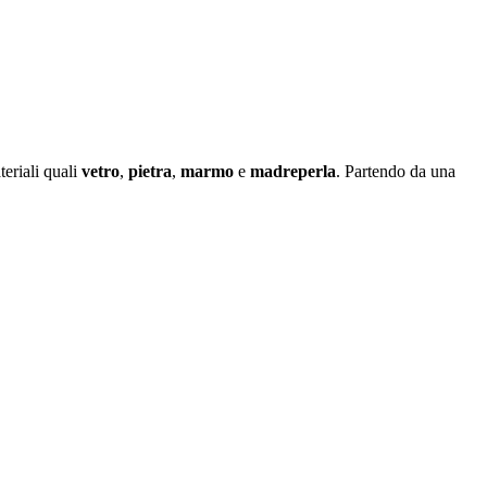
eriali quali
vetro
,
pietra
,
marmo
e
madreperla
. Partendo da una