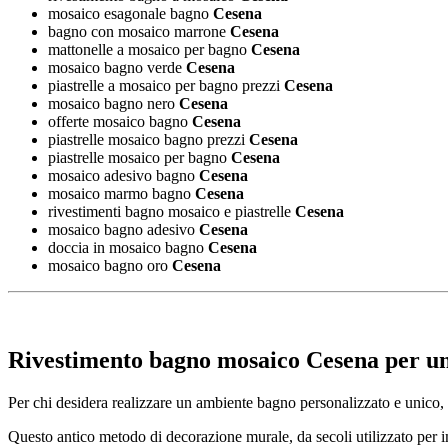
mosaico esagonale bagno
Cesena
bagno con mosaico marrone
Cesena
mattonelle a mosaico per bagno
Cesena
mosaico bagno verde
Cesena
piastrelle a mosaico per bagno prezzi
Cesena
mosaico bagno nero
Cesena
offerte mosaico bagno
Cesena
piastrelle mosaico bagno prezzi
Cesena
piastrelle mosaico per bagno
Cesena
mosaico adesivo bagno
Cesena
mosaico marmo bagno
Cesena
rivestimenti bagno mosaico e piastrelle
Cesena
mosaico bagno adesivo
Cesena
doccia in mosaico bagno
Cesena
mosaico bagno oro
Cesena
Rivestimento bagno mosaico Cesena
per un
Per chi desidera realizzare un ambiente bagno personalizzato e unico, 
Questo antico metodo di decorazione murale, da secoli utilizzato per im