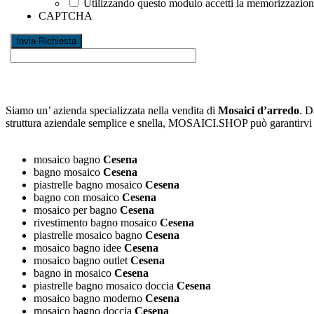
Utilizzando questo modulo accetti la memorizzazione 
CAPTCHA
Siamo un’ azienda specializzata nella vendita di
Mosaici d’arredo
. D
struttura aziendale semplice e snella, MOSAICI.SHOP può garantirv
mosaico bagno
Cesena
bagno mosaico
Cesena
piastrelle bagno mosaico
Cesena
bagno con mosaico
Cesena
mosaico per bagno
Cesena
rivestimento bagno mosaico
Cesena
piastrelle mosaico bagno
Cesena
mosaico bagno idee
Cesena
mosaico bagno outlet
Cesena
bagno in mosaico
Cesena
piastrelle bagno mosaico doccia
Cesena
mosaico bagno moderno
Cesena
mosaico bagno doccia
Cesena