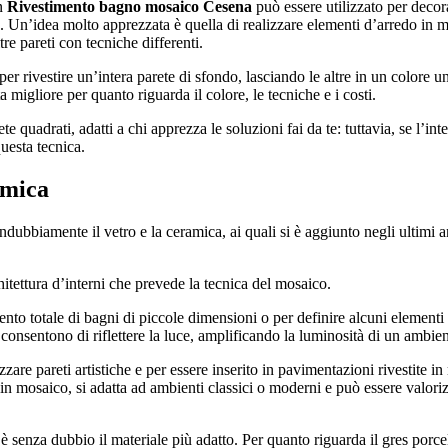
Un
Rivestimento bagno mosaico Cesena
può essere utilizzato per decora
e. Un’idea molto apprezzata è quella di realizzare elementi d’arredo in m
tre pareti con tecniche differenti.
r rivestire un’intera parete di sfondo, lasciando le altre in un colore un
migliore per quanto riguarda il colore, le tecniche e i costi.
e quadrati, adatti a chi apprezza le soluzioni fai da te: tuttavia, se l’in
questa tecnica.
amica
dubbiamente il vetro e la ceramica, ai quali si è aggiunto negli ultimi an
hitettura d’interni che prevede la tecnica del mosaico.
ento totale di bagni di piccole dimensioni o per definire alcuni elementi 
e consentono di riflettere la luce, amplificando la luminosità di un ambien
zzare pareti artistiche e per essere inserito in pavimentazioni rivestite
ti in mosaico, si adatta ad ambienti classici o moderni e può essere valor
senza dubbio il materiale più adatto. Per quanto riguarda il gres porcell