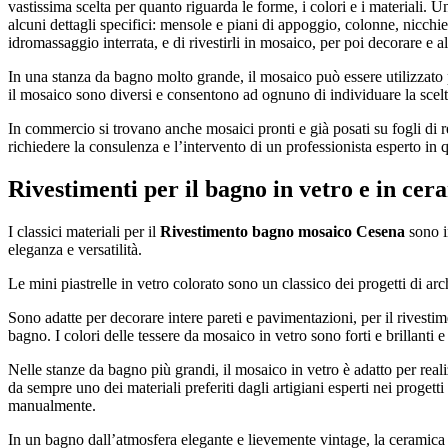
vastissima scelta per quanto riguarda le forme, i colori e i materiali. 
alcuni dettagli specifici: mensole e piani di appoggio, colonne, nicchi
idromassaggio interrata, e di rivestirli in mosaico, per poi decorare e al
In una stanza da bagno molto grande, il mosaico può essere utilizzato pe
il mosaico sono diversi e consentono ad ognuno di individuare la scelta 
In commercio si trovano anche mosaici pronti e già posati su fogli di ret
richiedere la consulenza e l’intervento di un professionista esperto in 
Rivestimenti per il bagno in vetro e in cer
I classici materiali per il
Rivestimento bagno mosaico Cesena
sono in
eleganza e versatilità.
Le mini piastrelle in vetro colorato sono un classico dei progetti di arc
Sono adatte per decorare intere pareti e pavimentazioni, per il rivestim
bagno. I colori delle tessere da mosaico in vetro sono forti e brillanti 
Nelle stanze da bagno più grandi, il mosaico in vetro è adatto per reali
da sempre uno dei materiali preferiti dagli artigiani esperti nei proget
manualmente.
In un bagno dall’atmosfera elegante e lievemente vintage, la ceramica è 