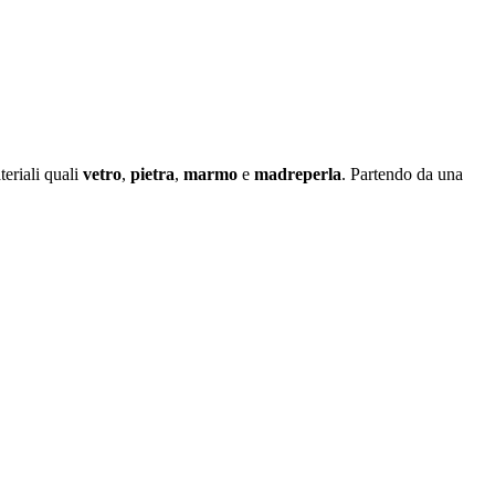
eriali quali
vetro
,
pietra
,
marmo
e
madreperla
. Partendo da una