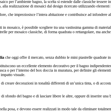
ico per l’ambiente bagno, la scelta si estende dalle classiche tessere in 
o, alla realizzazione di mosaici dal design ricercato utilizzando elementi 
ore, che impreziosisce l’intera abitazione e contribuisce ad infondere a
 in mosaico, è possibile scegliere tra una vastissima gamma di materiali e 
trelle per mosaico classiche, di forma quadrata o rettangolare, ma anche 
lia
che oggi offre il mercato, senza dubbio le mini piastrelle quadrate i
stituiscono un eccellente elemento decorativo per il bagno indipendentem
vasca o per l’interno del box doccia in muratura, per definire gli elementi
 impatto visuale.
reare decorazioni in tonalità differenti di un’unica tinta, o di accostare
i sfondo del bagno e di lasciare libere le altre, oppure di inserire una b
nella posa, e devono essere realizzati in modo tale da eliminare totalmen