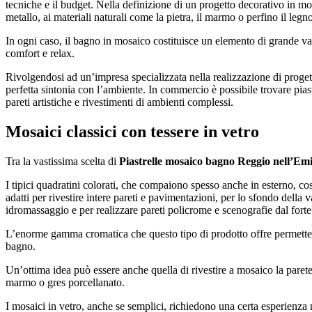
tecniche e il budget. Nella definizione di un progetto decorativo in mosa
metallo, ai materiali naturali come la pietra, il marmo o perfino il legn
In ogni caso, il bagno in mosaico costituisce un elemento di grande val
comfort e relax.
Rivolgendosi ad un’impresa specializzata nella realizzazione di progetti
perfetta sintonia con l’ambiente. In commercio è possibile trovare pias
pareti artistiche e rivestimenti di ambienti complessi.
Mosaici classici con tessere in vetro
Tra la vastissima scelta di
Piastrelle mosaico bagno Reggio nell’Emi
I tipici quadratini colorati, che compaiono spesso anche in esterno, co
adatti per rivestire intere pareti e pavimentazioni, per lo sfondo della 
idromassaggio e per realizzare pareti policrome e scenografie dal forte
L’enorme gamma cromatica che questo tipo di prodotto offre permette di c
bagno.
Un’ottima idea può essere anche quella di rivestire a mosaico la parete d
marmo o gres porcellanato.
I mosaici in vetro, anche se semplici, richiedono una certa esperienza 