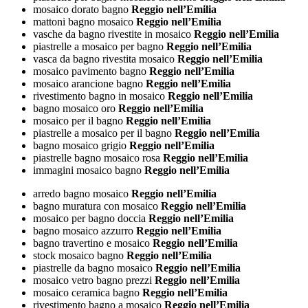
mosaico dorato bagno
Reggio nell’Emilia
mattoni bagno mosaico
Reggio nell’Emilia
vasche da bagno rivestite in mosaico
Reggio nell’Emilia
piastrelle a mosaico per bagno
Reggio nell’Emilia
vasca da bagno rivestita mosaico
Reggio nell’Emilia
mosaico pavimento bagno
Reggio nell’Emilia
mosaico arancione bagno
Reggio nell’Emilia
rivestimento bagno in mosaico
Reggio nell’Emilia
bagno mosaico oro
Reggio nell’Emilia
mosaico per il bagno
Reggio nell’Emilia
piastrelle a mosaico per il bagno
Reggio nell’Emilia
bagno mosaico grigio
Reggio nell’Emilia
piastrelle bagno mosaico rosa
Reggio nell’Emilia
immagini mosaico bagno
Reggio nell’Emilia
arredo bagno mosaico
Reggio nell’Emilia
bagno muratura con mosaico
Reggio nell’Emilia
mosaico per bagno doccia
Reggio nell’Emilia
bagno mosaico azzurro
Reggio nell’Emilia
bagno travertino e mosaico
Reggio nell’Emilia
stock mosaico bagno
Reggio nell’Emilia
piastrelle da bagno mosaico
Reggio nell’Emilia
mosaico vetro bagno prezzi
Reggio nell’Emilia
mosaico ceramica bagno
Reggio nell’Emilia
rivestimento bagno a mosaico
Reggio nell’Emilia