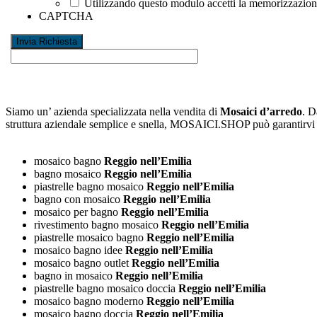
Utilizzando questo modulo accetti la memorizzazione 
CAPTCHA
Siamo un’ azienda specializzata nella vendita di
Mosaici d’arredo
. D
struttura aziendale semplice e snella, MOSAICI.SHOP può garantirv
mosaico bagno
Reggio nell’Emilia
bagno mosaico
Reggio nell’Emilia
piastrelle bagno mosaico
Reggio nell’Emilia
bagno con mosaico
Reggio nell’Emilia
mosaico per bagno
Reggio nell’Emilia
rivestimento bagno mosaico
Reggio nell’Emilia
piastrelle mosaico bagno
Reggio nell’Emilia
mosaico bagno idee
Reggio nell’Emilia
mosaico bagno outlet
Reggio nell’Emilia
bagno in mosaico
Reggio nell’Emilia
piastrelle bagno mosaico doccia
Reggio nell’Emilia
mosaico bagno moderno
Reggio nell’Emilia
mosaico bagno doccia
Reggio nell’Emilia