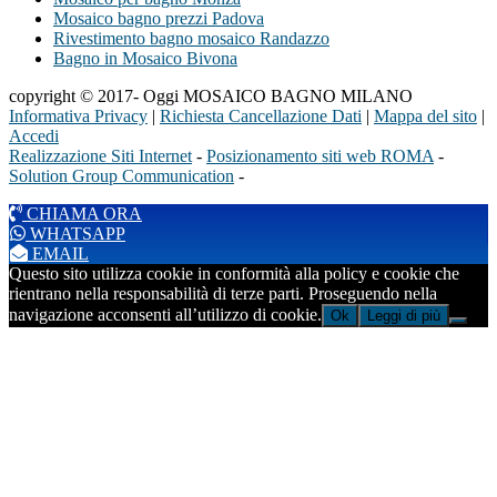
Mosaico bagno prezzi Padova
Rivestimento bagno mosaico Randazzo
Bagno in Mosaico Bivona
copyright © 2017- Oggi MOSAICO BAGNO MILANO
Informativa Privacy
|
Richiesta Cancellazione Dati
|
Mappa del sito
|
Accedi
Realizzazione Siti Internet
-
Posizionamento siti web ROMA
-
Solution Group Communication
-
CHIAMA ORA
WHATSAPP
EMAIL
Questo sito utilizza cookie in conformità alla policy e cookie che
rientrano nella responsabilità di terze parti. Proseguendo nella
navigazione acconsenti all’utilizzo di cookie.
Ok
Leggi di più