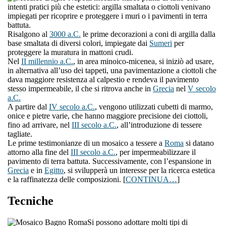
intenti pratici più che estetici: argilla smaltata o ciottoli venivano
impiegati per ricoprire e proteggere i muri o i pavimenti in terra
battuta.
Risalgono al
3000 a.C.
le prime decorazioni a coni di argilla dalla
base smaltata di diversi colori, impiegate dai
Sumeri
per
proteggere la muratura in mattoni crudi.
Nel
II millennio a.C.
, in area minoico-micenea, si iniziò ad usare,
in alternativa all’uso dei tappeti, una pavimentazione a ciottoli che
dava maggiore resistenza al calpestio e rendeva il pavimento
stesso impermeabile, il che si ritrova anche in
Grecia
nel
V secolo
a.C.
A partire dal
IV secolo a.C.
, vengono utilizzati cubetti di marmo,
onice e pietre varie, che hanno maggiore precisione dei ciottoli,
fino ad arrivare, nel
III secolo a.C.
, all’introduzione di tessere
tagliate.
Le prime testimonianze di un mosaico a tessere a
Roma
si datano
attorno alla fine del
III secolo a.C.
, per impermeabilizzare il
pavimento di terra battuta. Successivamente, con l’espansione in
Grecia
e in
Egitto
, si svilupperà un interesse per la ricerca estetica
e la raffinatezza delle composizioni. [
CONTINUA…
]
Tecniche
Si possono adottare molti tipi di