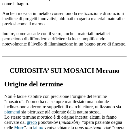
come il bagno.
Anche i mosaici in metallo consentono la realizzazione di soluzioni
inedite e di progetti innovativi, abbinati magari a materiali naturali e
preziosi come il marmo.
Inoltre, come accade con il vetro, anche i materiali metallici
permettono di diffondere e riflettere la luce, amplificando
notevolmente il livello di illuminazione in un bagno privo di finestre.
CURIOSITA’ SUI MOSAICI Merano
Origine del termine
Non è facile stabilire con precisione l’origine del termine
“mosaico”: l’uomo ha da sempre manifestato una naturale
inclinazione a decorare suppellettili o architetture, utilizzando sia
pigmenti
sia pietruzze già colorate dalla natura stessa.
Lo stesso termine
mosaico
è di origine incerta: alcuni lo fanno
derivare dal
greco
μουσαικόν (
musaikòn
), “opera paziente degna
delle
Muse
“; in
latino
veniva chiamato
opus musivum
, cioè “opera