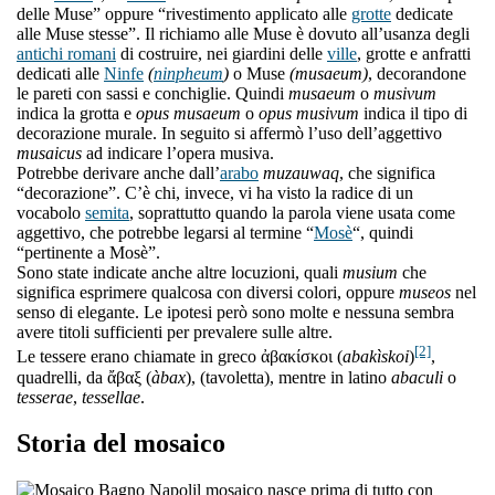
delle Muse” oppure “rivestimento applicato alle
grotte
dedicate
alle Muse stesse”. Il richiamo alle Muse è dovuto all’usanza degli
antichi romani
di costruire, nei giardini delle
ville
, grotte e anfratti
dedicati alle
Ninfe
(
ninpheum
)
o Muse
(musaeum)
, decorandone
le pareti con sassi e conchiglie. Quindi
musaeum
o
musivum
indica la grotta e
opus musaeum
o
opus musivum
indica il tipo di
decorazione murale. In seguito si affermò l’uso dell’aggettivo
musaicus
ad indicare l’opera musiva.
Potrebbe derivare anche dall’
arabo
muzauwaq
, che significa
“decorazione”. C’è chi, invece, vi ha visto la radice di un
vocabolo
semita
, soprattutto quando la parola viene usata come
aggettivo, che potrebbe legarsi al termine “
Mosè
“, quindi
“pertinente a Mosè”.
Sono state indicate anche altre locuzioni, quali
musium
che
significa esprimere qualcosa con diversi colori, oppure
museos
nel
senso di elegante. Le ipotesi però sono molte e nessuna sembra
avere titoli sufficienti per prevalere sulle altre.
[2]
Le tessere erano chiamate in greco ἀβακίσκοι (
abakìskoi
)
,
quadrelli, da ἄβαξ (
àbax
), (tavoletta), mentre in latino
abaculi
o
tesserae
,
tessellae
.
Storia del mosaico
l mosaico nasce prima di tutto con