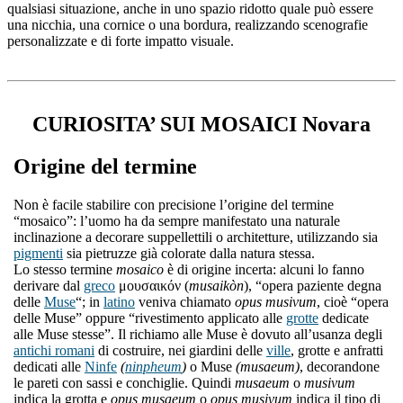
qualsiasi situazione, anche in uno spazio ridotto quale può essere
una nicchia, una cornice o una bordura, realizzando scenografie
personalizzate e di forte impatto visuale.
CURIOSITA’ SUI MOSAICI Novara
Origine del termine
Non è facile stabilire con precisione l’origine del termine
“mosaico”: l’uomo ha da sempre manifestato una naturale
inclinazione a decorare suppellettili o architetture, utilizzando sia
pigmenti
sia pietruzze già colorate dalla natura stessa.
Lo stesso termine
mosaico
è di origine incerta: alcuni lo fanno
derivare dal
greco
μουσαικόν (
musaikòn
), “opera paziente degna
delle
Muse
“; in
latino
veniva chiamato
opus musivum
, cioè “opera
delle Muse” oppure “rivestimento applicato alle
grotte
dedicate
alle Muse stesse”. Il richiamo alle Muse è dovuto all’usanza degli
antichi romani
di costruire, nei giardini delle
ville
, grotte e anfratti
dedicati alle
Ninfe
(
ninpheum
)
o Muse
(musaeum)
, decorandone
le pareti con sassi e conchiglie. Quindi
musaeum
o
musivum
indica la grotta e
opus musaeum
o
opus musivum
indica il tipo di