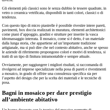
Gli elementi più classici sono le senza dubbio le tessere quadrate, in
vetro o ceramica vetrificata, disponibili in tanti colori, classici o di
tendenza.
Con questo tipo di micro piastrelle è possibile rivestire intere pareti,
pavimenti, box doccia realizzati in muratura, elementi architettonici
come piani d’appoggio, gradini e strutture per inserire la vasca
idromassaggio interrata. Il mosaico, come si è detto, è un materiale
dalla lunga storia, che appartiene ad un’importante tradizione
artigianale, ma si può dire che nel contesto abitativo, anche se spesso
le aziende di riferimento propongono colori e motivi di tendenza, si
tratti di un tipo di finitura intramontabile e sempre attuale.
Ovviamente, per raggiungere i migliori risultati, si raccomanda di
rivolgersi ad imprese specializzate nella posa di pareti e rivestimenti
a mosaico, in grado di offrire una consulenza specifica sia per
l’aspetto del design che per la scelta dei materiali e le tecniche di
posa.
Bagni in mosaico per dare prestigio
all’ambiente abitativo
Un bagno decorato con la tecnica del mosaico permette di