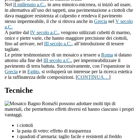
Nel
II millennio a.C.
, in area minoico-micenea, si iniziò ad usare,
in alternativa all’uso dei tappeti, una pavimentazione a ciottoli che
dava maggiore resistenza al calpestio e rendeva il pavimento
stesso impermeabile, il che si ritrova anche in
Grecia
nel
V secolo
a.C.
A partire dal
IV secolo a.C.
, vengono utilizzati cubetti di marmo,
onice e pietre varie, che hanno maggiore precisione dei ciottoli,
fino ad arrivare, nel
III secolo a.C.
, all’introduzione di tessere
tagliate.
Le prime testimonianze di un mosaico a tessere a
Roma
si datano
attorno alla fine del
III secolo a.C.
, per impermeabilizzare il
pavimento di terra battuta. Successivamente, con l’espansione in
Grecia
e in
Egitto
, si svilupperà un interesse per la ricerca estetica
e la raffinatezza delle composizioni. [
CONTINUA…
]
Tecniche
Si possono adottare molti tipi di
materiali, che permettono effetti diversi ed hanno ciascuno i propri
vantaggi.
i ciottoli
la pasta di vetro: effetto di trasparenza
i quadrati d’arenaria: taglio facile e resistenti al freddo