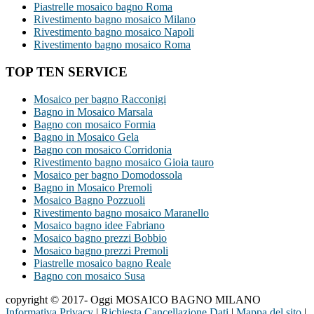
Piastrelle mosaico bagno Roma
Rivestimento bagno mosaico Milano
Rivestimento bagno mosaico Napoli
Rivestimento bagno mosaico Roma
TOP TEN SERVICE
Mosaico per bagno Racconigi
Bagno in Mosaico Marsala
Bagno con mosaico Formia
Bagno in Mosaico Gela
Bagno con mosaico Corridonia
Rivestimento bagno mosaico Gioia tauro
Mosaico per bagno Domodossola
Bagno in Mosaico Premoli
Mosaico Bagno Pozzuoli
Rivestimento bagno mosaico Maranello
Mosaico bagno idee Fabriano
Mosaico bagno prezzi Bobbio
Mosaico bagno prezzi Premoli
Piastrelle mosaico bagno Reale
Bagno con mosaico Susa
copyright © 2017- Oggi MOSAICO BAGNO MILANO
Informativa Privacy
|
Richiesta Cancellazione Dati
|
Mappa del sito
|