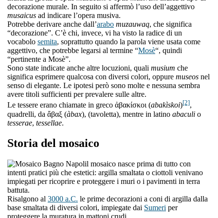
decorazione murale. In seguito si affermò l’uso dell’aggettivo
musaicus
ad indicare l’opera musiva.
Potrebbe derivare anche dall’
arabo
muzauwaq
, che significa
“decorazione”. C’è chi, invece, vi ha visto la radice di un
vocabolo
semita
, soprattutto quando la parola viene usata come
aggettivo, che potrebbe legarsi al termine “
Mosè
“, quindi
“pertinente a Mosè”.
Sono state indicate anche altre locuzioni, quali
musium
che
significa esprimere qualcosa con diversi colori, oppure
museos
nel
senso di elegante. Le ipotesi però sono molte e nessuna sembra
avere titoli sufficienti per prevalere sulle altre.
[2]
Le tessere erano chiamate in greco ἀβακίσκοι (
abakìskoi
)
,
quadrelli, da ἄβαξ (
àbax
), (tavoletta), mentre in latino
abaculi
o
tesserae
,
tessellae
.
Storia del mosaico
l mosaico nasce prima di tutto con
intenti pratici più che estetici: argilla smaltata o ciottoli venivano
impiegati per ricoprire e proteggere i muri o i pavimenti in terra
battuta.
Risalgono al
3000 a.C.
le prime decorazioni a coni di argilla dalla
base smaltata di diversi colori, impiegate dai
Sumeri
per
proteggere la muratura in mattoni crudi.