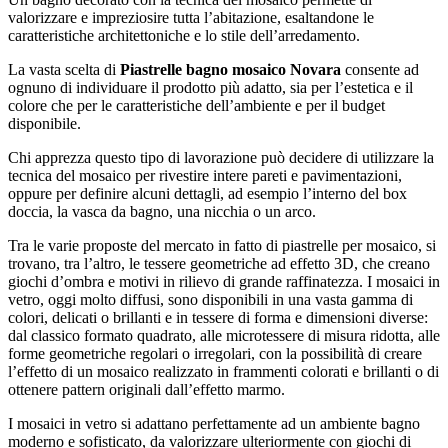
valorizzare e impreziosire tutta l’abitazione, esaltandone le
caratteristiche architettoniche e lo stile dell’arredamento.
La vasta scelta di
Piastrelle bagno mosaico Novara
consente ad
ognuno di individuare il prodotto più adatto, sia per l’estetica e il
colore che per le caratteristiche dell’ambiente e per il budget
disponibile.
Chi apprezza questo tipo di lavorazione può decidere di utilizzare la
tecnica del mosaico per rivestire intere pareti e pavimentazioni,
oppure per definire alcuni dettagli, ad esempio l’interno del box
doccia, la vasca da bagno, una nicchia o un arco.
Tra le varie proposte del mercato in fatto di piastrelle per mosaico, si
trovano, tra l’altro, le tessere geometriche ad effetto 3D, che creano
giochi d’ombra e motivi in rilievo di grande raffinatezza. I mosaici in
vetro, oggi molto diffusi, sono disponibili in una vasta gamma di
colori, delicati o brillanti e in tessere di forma e dimensioni diverse:
dal classico formato quadrato, alle microtessere di misura ridotta, alle
forme geometriche regolari o irregolari, con la possibilità di creare
l’effetto di un mosaico realizzato in frammenti colorati e brillanti o di
ottenere pattern originali dall’effetto marmo.
I mosaici in vetro si adattano perfettamente ad un ambiente bagno
moderno e sofisticato, da valorizzare ulteriormente con giochi di