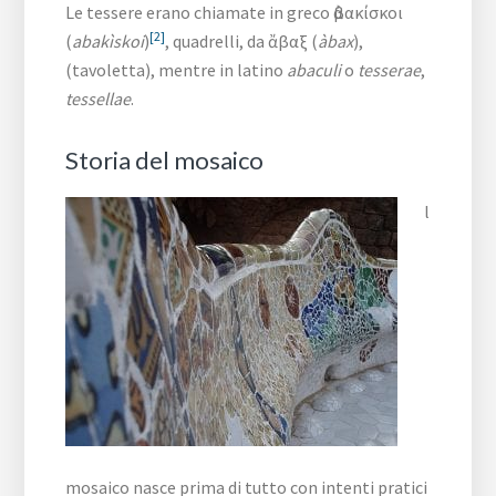
Le tessere erano chiamate in greco ἀβακίσκοι
[2]
(
abakìskoi
)
, quadrelli, da ἄβαξ (
àbax
),
(tavoletta), mentre in latino
abaculi
o
tesserae
,
tessellae
.
Storia del mosaico
l
mosaico nasce prima di tutto con intenti pratici