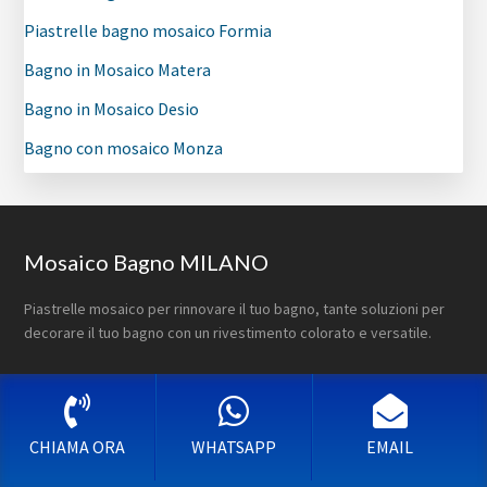
Piastrelle bagno mosaico Formia
Bagno in Mosaico Matera
Bagno in Mosaico Desio
Bagno con mosaico Monza
Footer
Mosaico Bagno MILANO
Piastrelle mosaico per rinnovare il tuo bagno, tante soluzioni per
decorare il tuo bagno con un rivestimento colorato e versatile.
INDIRIZZO:
Via Giovanni da Udine 34
20156 Milano MI
CHIAMA ORA
WHATSAPP
EMAIL
CONTATTI: