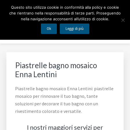
Passa
Passa
MOSAICO BAGNO
Questo sito utilizza cookie in conformità alla policy e cookie
al
al
che rientrano nella responsabilità di terze parti. Proseguendo
contenuto
piè
nella navigazione acconsenti all’utilizzo di cookie.
Piastrelle mosaico per rinnovare il tuo bagno
principale
di
Ok
Leggi di più
Menu
pagina
Piastrelle bagno mosaico
Enna Lentini
Piastrelle bagno mosaico Enna Lentini: piastrelle
mosaico per rinnovare il tuo bagno, tante
soluzioni per decorare il tuo bagno con un
rivestimento colorato e versatile.
I nostri maggiori servizi per