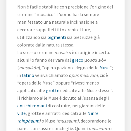
Non è facile stabilire con precisione l’origine del
termine “mosaico”: l’uomo ha da sempre
manifestato una naturale inclinazione a
decorare suppellettili o architetture,
utilizzando sia
pigmenti
sia pietruzze già
colorate dalla natura stessa.
Lo stesso termine
mosaico
è di origine incerta:
alcuni lo fanno derivare dal
greco
μουσαικόν
(
musaikòn
), “opera paziente degna delle
Muse
“;
in
latino
veniva chiamato
opus musivum
, cioè
“opera delle Muse” oppure “rivestimento
applicato alle
grotte
dedicate alle Muse stesse”.
Il richiamo alle Muse è dovuto all’usanza degli
antichi romani
di costruire, nei giardini delle
ville
, grotte e anfratti dedicati alle
Ninfe
(
ninpheum
)
o Muse
(musaeum)
, decorandone le
pareti con sassi e conchiglie. Quindi
musaeum
o