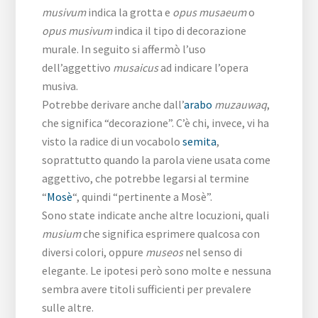
musivum
indica la grotta e
opus musaeum
o
opus musivum
indica il tipo di decorazione
murale. In seguito si affermò l’uso
dell’aggettivo
musaicus
ad indicare l’opera
musiva.
Potrebbe derivare anche dall’
arabo
muzauwaq
,
che significa “decorazione”. C’è chi, invece, vi ha
visto la radice di un vocabolo
semita
,
soprattutto quando la parola viene usata come
aggettivo, che potrebbe legarsi al termine
“
Mosè
“, quindi “pertinente a Mosè”.
Sono state indicate anche altre locuzioni, quali
musium
che significa esprimere qualcosa con
diversi colori, oppure
museos
nel senso di
elegante. Le ipotesi però sono molte e nessuna
sembra avere titoli sufficienti per prevalere
sulle altre.