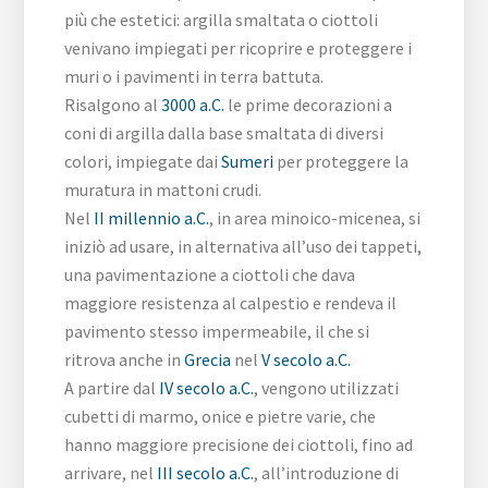
più che estetici: argilla smaltata o ciottoli
venivano impiegati per ricoprire e proteggere i
muri o i pavimenti in terra battuta.
Risalgono al
3000 a.C.
le prime decorazioni a
coni di argilla dalla base smaltata di diversi
colori, impiegate dai
Sumeri
per proteggere la
muratura in mattoni crudi.
Nel
II millennio a.C.
, in area minoico-micenea, si
iniziò ad usare, in alternativa all’uso dei tappeti,
una pavimentazione a ciottoli che dava
maggiore resistenza al calpestio e rendeva il
pavimento stesso impermeabile, il che si
ritrova anche in
Grecia
nel
V secolo a.C.
A partire dal
IV secolo a.C.
, vengono utilizzati
cubetti di marmo, onice e pietre varie, che
hanno maggiore precisione dei ciottoli, fino ad
arrivare, nel
III secolo a.C.
, all’introduzione di